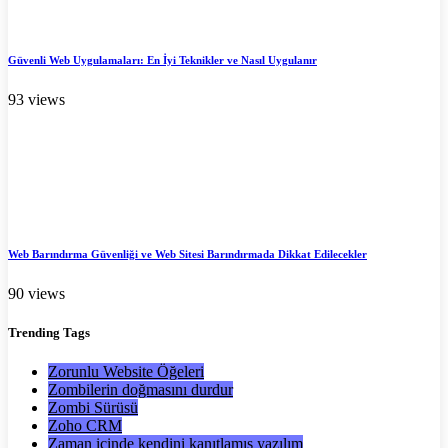
Güvenli Web Uygulamaları: En İyi Teknikler ve Nasıl Uygulanır
93 views
Web Barındırma Güvenliği ve Web Sitesi Barındırmada Dikkat Edilecekler
90 views
Trending
Tags
Zorunlu Website Öğeleri
Zombilerin doğmasını durdur
Zombi Sürüsü
Zoho CRM
Zaman içinde kendini kanıtlamış yazılım