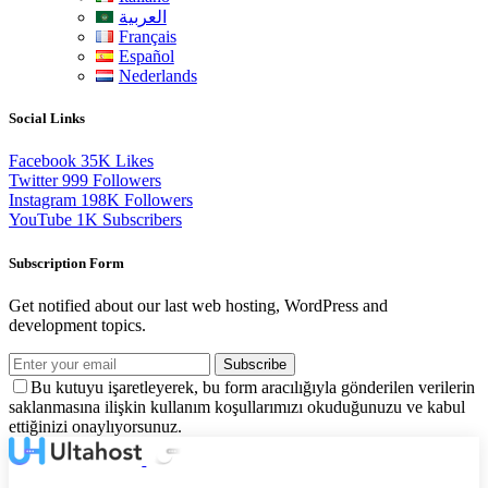
العربية
Français
Español
Nederlands
Social Links
Facebook
35K
Likes
Twitter
999
Followers
Instagram
198K
Followers
YouTube
1K
Subscribers
Subscription Form
Get notified about our last web hosting, WordPress and
development topics.
Subscribe
Bu kutuyu işaretleyerek, bu form aracılığıyla gönderilen verilerin
saklanmasına ilişkin kullanım koşullarımızı okuduğunuzu ve kabul
ettiğinizi onaylıyorsunuz.