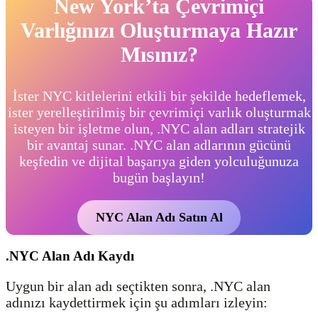
New York’ta Çevrimiçi
Varlığınızı Oluşturmaya Hazır
Mısınız?
İster NYC kitlelerini etkili bir şekilde hedeflemek,
ister yerelleştirilmiş bir çevrimiçi varlık oluşturmak
isteyen bir işletme olun, .NYC alan adları stratejik
bir avantaj sunar. .NYC alan adlarının gücünü
keşfedin ve dijital başarıya giden yolculuğunuza
bugün başlayın!
NYC Alan Adı Satın Al
.NYC Alan Adı Kaydı
Uygun bir alan adı seçtikten sonra, .NYC alan
adınızı kaydettirmek için şu adımları izleyin: