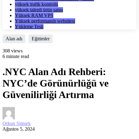
yüksek trafik kontrolü
yüksek talepli ürün satışı
Yüksek RAM VPS
Yüksek performanslı websitesi
Yükleme Testi
Alan adı
Eğitimler
308 views
6 minute read
.NYC Alan Adı Rehberi:
NYC’de Görünürlüğü ve
Güvenilirliği Artırma
Orkun Simsek
Ağustos 5, 2024