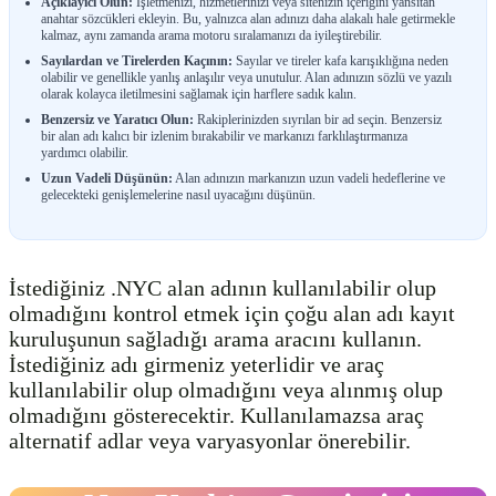
Açıklayıcı Olun:
İşletmenizi, hizmetlerinizi veya sitenizin içeriğini yansıtan
anahtar sözcükleri ekleyin. Bu, yalnızca alan adınızı daha alakalı hale getirmekle
kalmaz, aynı zamanda arama motoru sıralamanızı da iyileştirebilir.
Sayılardan ve Tirelerden Kaçının:
Sayılar ve tireler kafa karışıklığına neden
olabilir ve genellikle yanlış anlaşılır veya unutulur. Alan adınızın sözlü ve yazılı
olarak kolayca iletilmesini sağlamak için harflere sadık kalın.
Benzersiz ve Yaratıcı Olun:
Rakiplerinizden sıyrılan bir ad seçin. Benzersiz
bir alan adı kalıcı bir izlenim bırakabilir ve markanızı farklılaştırmanıza
yardımcı olabilir.
Uzun Vadeli Düşünün:
Alan adınızın markanızın uzun vadeli hedeflerine ve
gelecekteki genişlemelerine nasıl uyacağını düşünün.
İstediğiniz .NYC alan adının kullanılabilir olup
olmadığını kontrol etmek için çoğu alan adı kayıt
kuruluşunun sağladığı arama aracını kullanın.
İstediğiniz adı girmeniz yeterlidir ve araç
kullanılabilir olup olmadığını veya alınmış olup
olmadığını gösterecektir. Kullanılamazsa araç
alternatif adlar veya varyasyonlar önerebilir.