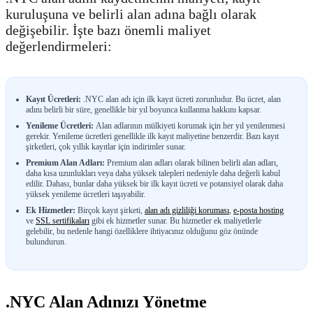
kuruluşuna ve belirli alan adına bağlı olarak
değişebilir. İşte bazı önemli maliyet
değerlendirmeleri:
Kayıt Ücretleri:
.NYC alan adı için ilk kayıt ücreti zorunludur. Bu ücret, alan
adını belirli bir süre, genellikle bir yıl boyunca kullanma hakkını kapsar.
Yenileme Ücretleri:
Alan adlarının mülkiyeti korumak için her yıl yenilenmesi
gerekir. Yenileme ücretleri genellikle ilk kayıt maliyetine benzerdir. Bazı kayıt
şirketleri, çok yıllık kayıtlar için indirimler sunar.
Premium Alan Adları:
Premium alan adları olarak bilinen belirli alan adları,
daha kısa uzunlukları veya daha yüksek talepleri nedeniyle daha değerli kabul
edilir. Dahası, bunlar daha yüksek bir ilk kayıt ücreti ve potansiyel olarak daha
yüksek yenileme ücretleri taşıyabilir.
Ek Hizmetler:
Birçok kayıt şirketi,
alan adı gizliliği koruması
,
e-posta hosting
ve
SSL sertifikaları
gibi ek hizmetler sunar. Bu hizmetler ek maliyetlerle
gelebilir, bu nedenle hangi özelliklere ihtiyacınız olduğunu göz önünde
bulundurun.
.NYC Alan Adınızı Yönetme