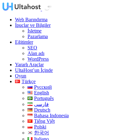
Web Barındırma
İpuçlar ve Bilgiler
İşletme
Pazarlama
Eğitimler
SEO
Alan adı
WordPress
Yararlı Araçlar
UltaHost’un İçinde
Oyun
Türkçe
Русский
English
Português
فارسی
Deutsch
Bahasa Indonesia
Tiếng Việt
Polski
한국어
Italiano