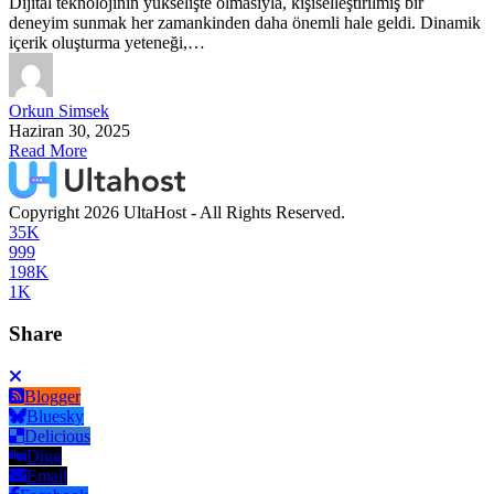
Dijital teknolojinin yükselişte olmasıyla, kişiselleştirilmiş bir
deneyim sunmak her zamankinden daha önemli hale geldi. Dinamik
içerik oluşturma yeteneği,…
Orkun Simsek
Haziran 30, 2025
Read More
Copyright 2026 UltaHost - All Rights Reserved.
35K
999
198K
1K
Share
Blogger
Bluesky
Delicious
Digg
Email