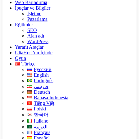
Web Barındırma
İpuçlar ve Bilgiler
İşletme
Pazarlama
Eğitimler
SEO
Alan adı
WordPress
Yararlı Araçlar
UltaHost’un İçinde
Oyun
Türkçe
Русский
English
Português
فارسی
Deutsch
Bahasa Indonesia
Tiếng Việt
Polski
한국어
Italiano
العربية
Français
Español