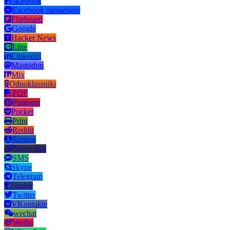
Facebook
Facebook messenger
Flipboard
Google
Hacker News
Line
LinkedIn
Mastodon
Mix
Odnoklassniki
PDF
Pinterest
Pocket
Print
Reddit
Renren
Short link
SMS
Skype
Telegram
Tumblr
Twitter
VKontakte
wechat
Weibo