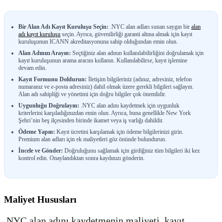
Bir Alan Adı Kayıt Kuruluşu Seçin:
.NYC alan adları sunan saygın bir
alan
adı kayıt kuruluşu
seçin. Ayrıca, güvenilirliği garanti altına almak için kayıt
kuruluşunun ICANN akreditasyonuna sahip olduğundan emin olun.
Alan Adınızı Arayın:
Seçtiğiniz alan adının kullanılabilirliğini doğrulamak için
kayıt kuruluşunun arama aracını kullanın. Kullanılabilirse, kayıt işlemine
devam edin.
Kayıt Formunu Doldurun:
İletişim bilgileriniz (adınız, adresiniz, telefon
numaranız ve e-posta adresiniz) dahil olmak üzere gerekli bilgileri sağlayın.
Alan adı sahipliği ve yönetimi için doğru bilgiler çok önemlidir.
Uygunluğu Doğrulayın:
.NYC alan adını kaydetmek için uygunluk
kriterlerini karşıladığınızdan emin olun. Ayrıca, buna genellikle New York
Şehri’nin beş ilçesinden birinde ikamet veya iş varlığı dahildir.
Ödeme Yapın:
Kayıt ücretini karşılamak için ödeme bilgilerinizi girin.
Premium alan adları için ek maliyetleri göz önünde bulundurun.
İncele ve Gönder:
Doğruluğunu sağlamak için girdiğiniz tüm bilgileri iki kez
kontrol edin. Onaylandıktan sonra kaydınızı gönderin.
Maliyet Hususları
.NYC alan adını kaydetmenin maliyeti, kayıt