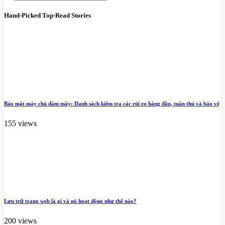
Hand-Picked
Top-Read Stories
Bảo mật máy chủ đám mây: Danh sách kiểm tra các rủi ro hàng đầu, tuân thủ và bảo vệ
155 views
Lưu trữ trang web là gì và nó hoạt động như thế nào?
200 views