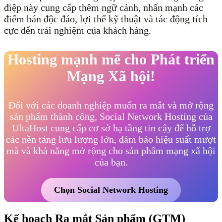
điệp này cung cấp thêm ngữ cảnh, nhấn mạnh các
điểm bán độc đáo, lợi thế kỹ thuật và tác động tích
cực đến trải nghiệm của khách hàng.
Hosting mạnh mẽ cho Phát triển
Mạng Xã hội!
Đối với các doanh nghiệp muốn ra mắt và mở rộng
sản phẩm thành công, Social Network Hosting của
UltaHost cung cấp cơ sở hạ tầng tin cậy để hỗ trợ
các nền tảng lưu lượng lớn, đảm bảo hiệu suất mượt
mà và khả năng mở rộng cho sản phẩm mạng xã hội
của bạn.
Chọn Social Network Hosting
Kế hoạch Ra mắt Sản phẩm (GTM)