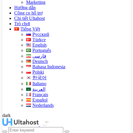
Marketing
Hướng dẫn
Công cụ hỗ trợ
Chi tiết Ultahost
Trò chơi
Tiếng Việt
Русский
Türkçe
English
Português
فارسی
Deutsch
Bahasa Indonesia
Polski
한국어
Italiano
العربية
Français
Español
Nederlands
dark