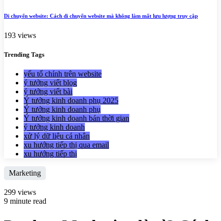
Di chuyển website: Cách di chuyển website mà không làm mất lưu lượng truy cập
193 views
Trending
Tags
yếu tố chính trên website
ý tưởng viết blog
ý tưởng viết bài
Ý tưởng kinh doanh phụ 2025
Ý tưởng kinh doanh phụ
Ý tưởng kinh doanh bán thời gian
ý tưởng kinh doanh
xử lý dữ liệu cá nhân
xu hướng tiếp thị qua email
xu hướng tiếp thị
Marketing
299 views
9 minute read