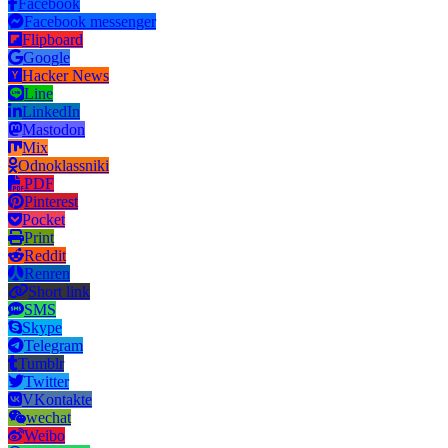
Facebook
Facebook messenger
Flipboard
Google
Hacker News
Line
LinkedIn
Mastodon
Mix
Odnoklassniki
PDF
Pinterest
Pocket
Print
Reddit
Renren
Short link
SMS
Skype
Telegram
Tumblr
Twitter
VKontakte
wechat
Weibo