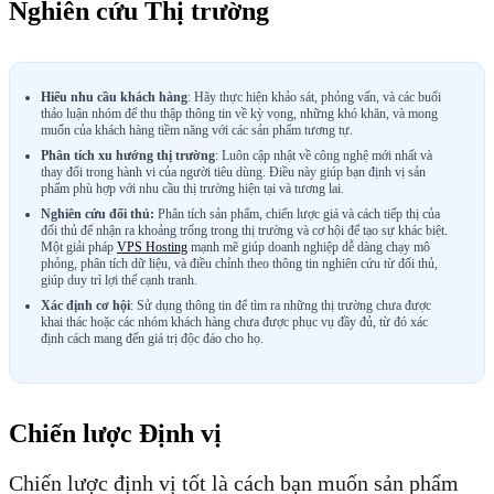
Nghiên cứu Thị trường
Hiểu nhu cầu khách hàng
: Hãy thực hiện khảo sát, phỏng vấn, và các buổi
thảo luận nhóm để thu thập thông tin về kỳ vọng, những khó khăn, và mong
muốn của khách hàng tiềm năng với các sản phẩm tương tự.
Phân tích xu hướng thị trường
: Luôn cập nhật về công nghệ mới nhất và
thay đổi trong hành vi của người tiêu dùng. Điều này giúp bạn định vị sản
phẩm phù hợp với nhu cầu thị trường hiện tại và tương lai.
Nghiên cứu đối thủ:
Phân tích sản phẩm, chiến lược giá và cách tiếp thị của
đối thủ để nhận ra khoảng trống trong thị trường và cơ hội để tạo sự khác biệt.
Một giải pháp
VPS Hosting
mạnh mẽ giúp doanh nghiệp dễ dàng chạy mô
phỏng, phân tích dữ liệu, và điều chỉnh theo thông tin nghiên cứu từ đối thủ,
giúp duy trì lợi thế cạnh tranh.
Xác định cơ hội
: Sử dụng thông tin để tìm ra những thị trường chưa được
khai thác hoặc các nhóm khách hàng chưa được phục vụ đầy đủ, từ đó xác
định cách mang đến giá trị độc đáo cho họ.
Chiến lược Định vị
Chiến lược định vị tốt là cách bạn muốn sản phẩm