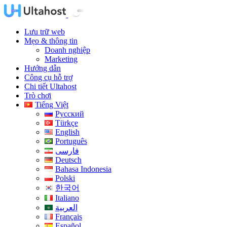
Lưu trữ web
Mẹo & thông tin
Doanh nghiệp
Marketing
Hướng dẫn
Công cụ hỗ trợ
Chi tiết Ultahost
Trò chơi
Tiếng Việt
Русский
Türkçe
English
Português
فارسی
Deutsch
Bahasa Indonesia
Polski
한국어
Italiano
العربية
Français
Español