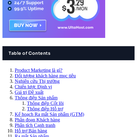
Table of Contents
Product Marketing là gì?
Đối tượng khách hàng mục tiêu
Nghiên cứu Thị trường
Chiến lược Định vị
Giá trị Đề xuất
Thông điệp Sản phẩm
Thông điệp Cốt lõi
Thông điệp Hỗ trợ
Kế hoạch Ra mắt Sản phẩm (GTM)
Phân đoạn Khách hàng
Phân tích Cạnh tranh
Hỗ trợ Bán hàng
Ra mắt Sản phẩm