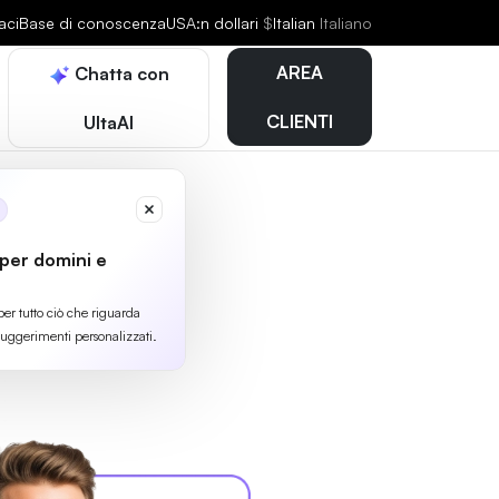
aci
Base di conoscenza
USA:n dollari
$
Italian
Italiano
AREA
Chatta con
CLIENTI
UltaAI
 per domini e
per tutto ciò che riguarda
suggerimenti personalizzati.