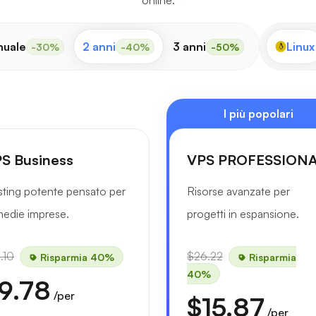
online.
nuale
2 anni
3 anni
Linux
-30%
-40%
-50%
I più popolari
S Business
VPS PROFESSION
ting potente pensato per
Risorse avanzate per
medie imprese.
progetti in espansione.
.10
$26.22
Risparmia 40%
Risparmia
40%
9.78
/per
$15.87
/per