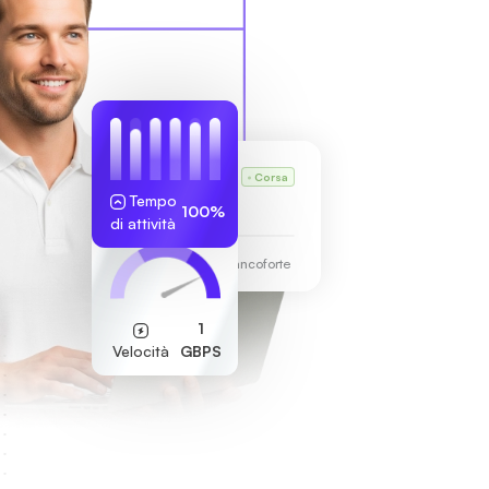
VPS di Karl
Corsa
Tempo
255.189.85.19
100%
di attività
Centro dati di Francoforte
1
Velocità
GBPS