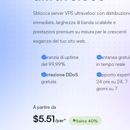
Sblocca server VPS ultraveloci con distribuzion
immediata, larghezza di banda scalabile e
prestazioni premium su misura per le crescenti
esigenze del tuo sito web.
Garanzia di uptime
Istantanea gratui
del 99,99%
in tempo reale
Protezione DDoS
Supporto esper
gratuita
24 ore su 24, 7
giorni su 7
A partire da
$5.51
/per*
Salva 40%