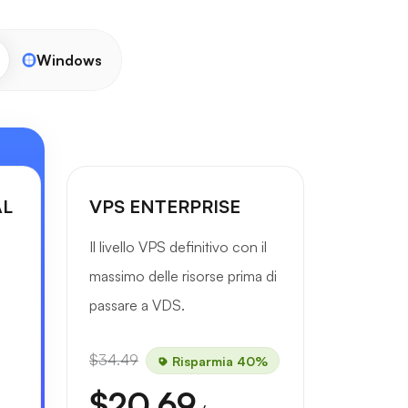
Windows
AL
VPS ENTERPRISE
Il livello VPS definitivo con il
massimo delle risorse prima di
passare a VDS.
$34.49
Risparmia 40%
$20.69