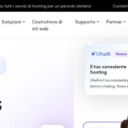
u tutti i servizi di hosting per un periodo limitato!
Contatt
Soluzioni
Costruttore di
Supporto
Partner
siti web
UltaAI
Nuovo
Il tuo consulente
hosting
UltaAI è il tuo consulente 
domini o hosting. Ricevi 
S