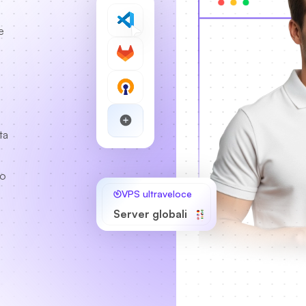
e
ta
to
VPS ultraveloce
Server globali