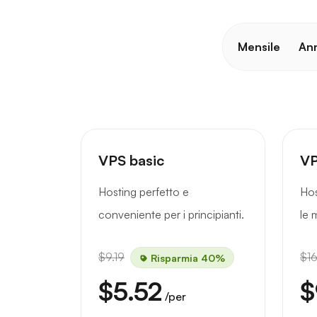
Mensile
An
VPS basic
VP
Hosting perfetto e
Hos
conveniente per i principianti.
le 
$9.19
$16
Risparmia 40%
$5.52
$
/per