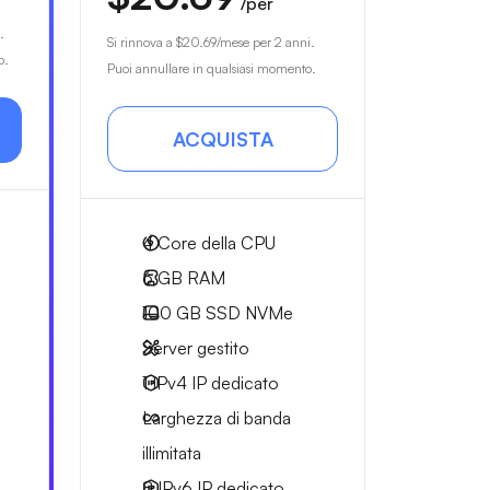
/per
.
Si rinnova a
$20.69
/mese per 2 anni.
o.
Puoi annullare in qualsiasi momento.
ACQUISTA
4
Core della CPU
6 GB
RAM
100 GB
SSD NVMe
Server gestito
1 IPv4
IP dedicato
Larghezza di
banda
illimitata
8 IPv6
IP dedicato