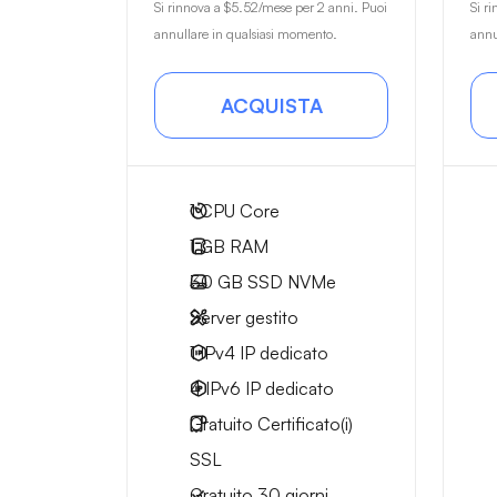
Si rinnova a
$5.52
/mese per 2 anni. Puoi
Si r
annullare in qualsiasi momento.
annu
ACQUISTA
1
CPU Core
1 GB
RAM
30 GB
SSD NVMe
Server gestito
1 IPv4
IP dedicato
4 IPv6
IP dedicato
Gratuito
Certificato(i)
SSL
Gratuito
30 giorni