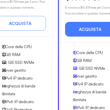
innova a
$9.78
/mese per 2 anni. Puoi
llare in qualsiasi momento.
Si rinnova a
$15.87
/mese per 2 anni
Puoi annullare in qualsiasi moment
ACQUISTA
ACQUISTA
2
Core della CPU
3
Core della CPU
2 GB
RAM
4 GB
RAM
50 GB
SSD NVMe
75 GB
SSD NVMe
Server gestito
Server gestito
1 IPv4
IP dedicato
1 IPv4
IP dedicato
Larghezza di
banda
Larghezza di
banda
illimitata
illimitata
6 IPv6
IP dedicato
8 IPv6
IP dedicato
DDoS Protection