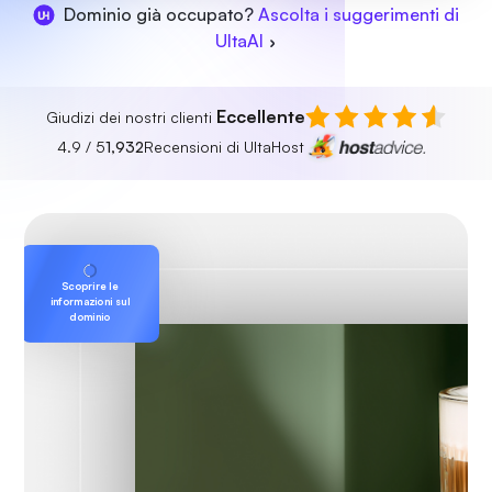
Dominio già occupato?
Ascolta i suggerimenti di
UltaAI
Eccellente
Giudizi dei nostri clienti
4.9 / 5
1,932
Recensioni di UltaHost
Scoprire le
informazioni sul
dominio