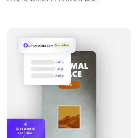
www
MyCafe
.com
Disponibile!
.netto
.org
.netto
Suggerimenti
con UltaAI