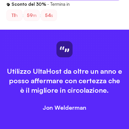
Sconto del 30%
- Termina in
11
h
:
59
m
:
54
s
Utilizzo UltaHost da oltre un anno e
posso affermare con certezza che
è il migliore in circolazione.
Jon Welderman