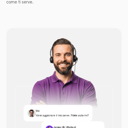
come ti serve.
Voi
Vorrei aggiornare il mio server. Potete aiutarmi?
James @ Ultahost