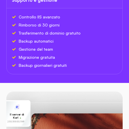
Supporto e gestione
Controllo IIS avanzato
Rimborso di 30 giorni
Trasferimento di dominio gratuito
Backup automatici
Gestione del team
Migrazione gratuita
Backup giornalieri gratuiti
Il server di
Karl
255.189.85.19