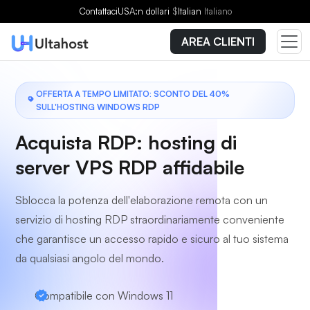
Scegli un piano
Contattaci
USA:n dollari
$
Italian
Italiano
AREA CLIENTI
OFFERTA A TEMPO LIMITATO: SCONTO DEL 40%
SULL'HOSTING WINDOWS RDP
Acquista RDP: hosting di
server VPS RDP affidabile
Sblocca la potenza dell'elaborazione remota con un
servizio di hosting RDP straordinariamente conveniente
che garantisce un accesso rapido e sicuro al tuo sistema
da qualsiasi angolo del mondo.
Compatibile con Windows 11