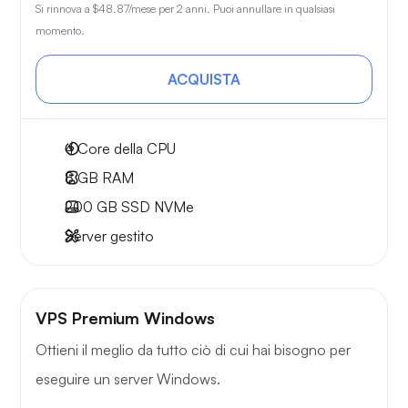
Si rinnova a
$48.87
/mese per 2 anni. Puoi annullare in qualsiasi
momento.
ACQUISTA
4
Core della CPU
8 GB
RAM
200 GB
SSD NVMe
Server gestito
VPS Premium Windows
Ottieni il meglio da tutto ciò di cui hai bisogno per
eseguire un server Windows.