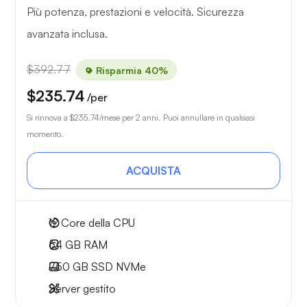
Più potenza, prestazioni e velocità. Sicurezza
avanzata inclusa.
$392.77
Risparmia 40%
$235.74
/per
Si rinnova a
$235.74
/mese per 2 anni. Puoi annullare in qualsiasi
momento.
ACQUISTA
12
Core della CPU
64 GB
RAM
750 GB
SSD NVMe
Server gestito