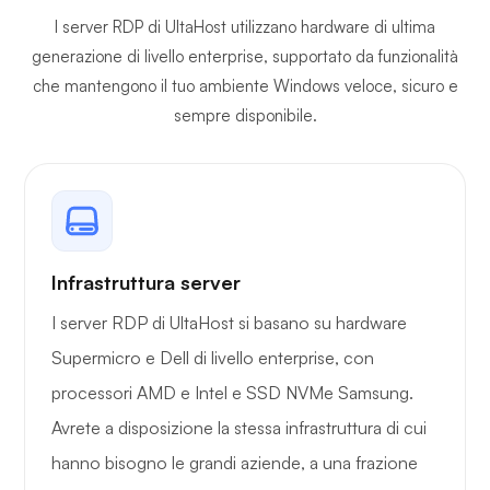
Backup gratuiti
I server RDP di UltaHost utilizzano hardware di ultima
generazione di livello enterprise, supportato da funzionalità
che mantengono il tuo ambiente Windows veloce, sicuro e
Hosting SQL
sempre disponibile.
2012 o 2014
Accesso
completo
Infrastruttura server
Velocità porta
~450/55
~200/350Mb
di rete
MB
I server RDP di UltaHost si basano su hardware
Supermicro e Dell di livello enterprise, con
Certificati SSL
processori AMD e Intel e SSD NVMe Samsung.
gratuiti
Avrete a disposizione la stessa infrastruttura di cui
hanno bisogno le grandi aziende, a una frazione
Risorse