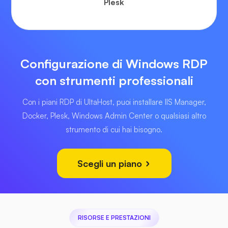
Plesk
Configurazione di Windows RDP
con strumenti professionali
Con i piani RDP di UltaHost, puoi installare IIS Manager,
Docker, Plesk, Windows Admin Center o qualsiasi altro
strumento di cui hai bisogno.
Scegli un piano
RISORSE E PRESTAZIONI