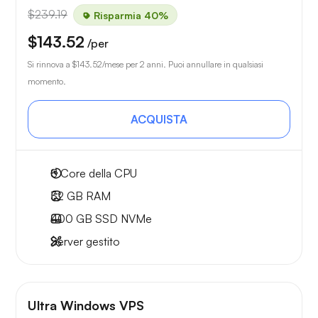
$239.19
Risparmia 40%
$143.52
/per
Si rinnova a
$143.52
/mese per 2 anni. Puoi annullare in qualsiasi
momento.
ACQUISTA
8
Core della CPU
32 GB
RAM
400 GB
SSD NVMe
Server gestito
Ultra Windows VPS