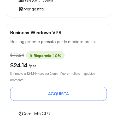
50 GB
SSD NVMe
Server gestito
Business Windows VPS
Hosting potente pensato per le medie imprese.
$40.24
Risparmia 40%
$24.14
/per
Si rinnova a
$24.14
/mese per 2 anni. Puoi annullare in qualsiasi
momento.
ACQUISTA
2
Core della CPU