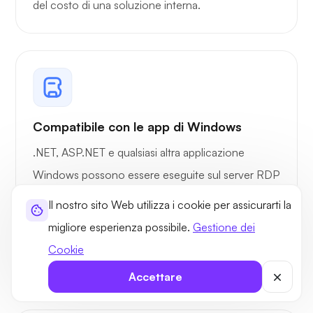
del costo di una soluzione interna.
garantite
Database
Illimitato
Illimitato
MySQL
Gestore DNS
Compatibile con le app di Windows
.NET, ASP.NET e qualsiasi altra applicazione
FTP/FTP
Windows possono essere eseguite sul server RDP
senza problemi di compatibilità o compromissioni
Il nostro sito Web utilizza i cookie per assicurarti la
Distribuzione
delle prestazioni. L'accesso amministrativo
migliore esperienza possibile.
Gestione dei
Web Microsoft
completo consente di configurare e gestire le
Cookie
applicazioni esattamente come si desidera.
Include lato
Accettare
server (SSI)