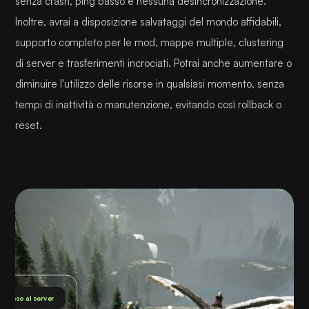
senza crash, ping basso e nessuna desincronizzazione.
Inoltre, avrai a disposizione salvataggi del mondo affidabili,
supporto completo per le mod, mappe multiple, clustering
di server e trasferimenti incrociati. Potrai anche aumentare o
diminuire l'utilizzo delle risorse in qualsiasi momento, senza
tempi di inattività o manutenzione, evitando così rollback o
reset.
nnesso al server