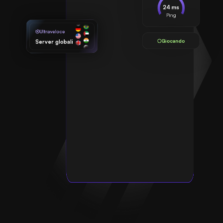
24 ms
Ping
Ultraveloce
Giocando
Server globali