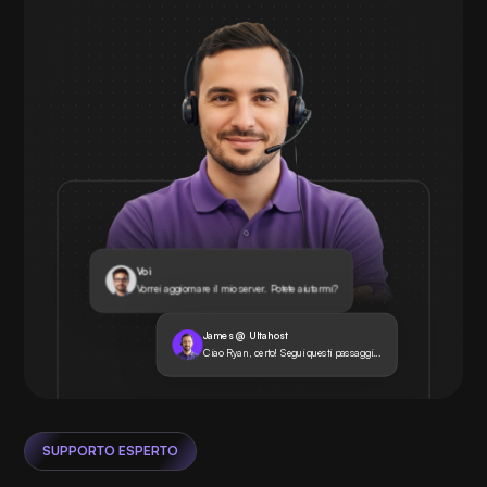
Voi
Vorrei aggiornare il mio server. Potete aiutarmi?
James @ Ultahost
Ciao Ryan, certo! Segui questi passaggi...
SUPPORTO ESPERTO