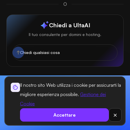
O
Chiedi a UltaAI
Il tuo consulente per domini e hosting.
Il nostro sito Web utilizza i cookie per assicurarti la
Inizia oggi, fai crescere ogni progetto più
migliore esperienza possibile.
Gestione dei
velocemente con UltaHost
Cookie
Accettare
Contattaci