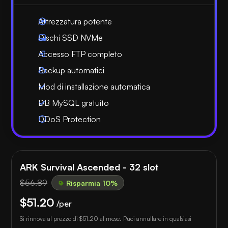
Attrezzatura potente
Dischi SSD NVMe
Accesso FTP completo
Backup automatici
Mod di installazione automatica
DB MySQL gratuito
DDoS Protection
ARK Survival Ascended - 32 slot
$56.89
Risparmia 10%
$51.20
/per
Si rinnova al prezzo di
$51.20
al mese. Puoi annullare in qualsiasi