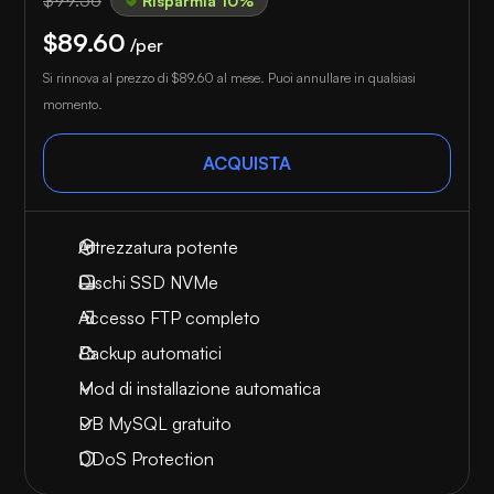
Risparmia 10%
$89.60
/per
Si rinnova al prezzo di
$89.60
al mese. Puoi annullare in qualsiasi
momento.
ACQUISTA
Attrezzatura potente
Dischi SSD NVMe
Accesso FTP completo
Backup automatici
Mod di installazione automatica
DB MySQL gratuito
DDoS Protection