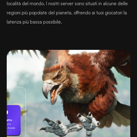
località del mondo. I nostri server sono situati in alcune delle
regioni più popolate del pianeta, offrendo ai tuoi giocatori la
latenza più bassa possibile.
Protetto
Nessuna
naccia trovata
Giocando