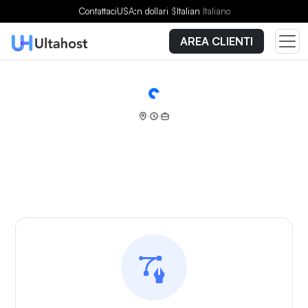
Contattaci
USA:n dollari
$
Italian
Italiano
AREA CLIENTI