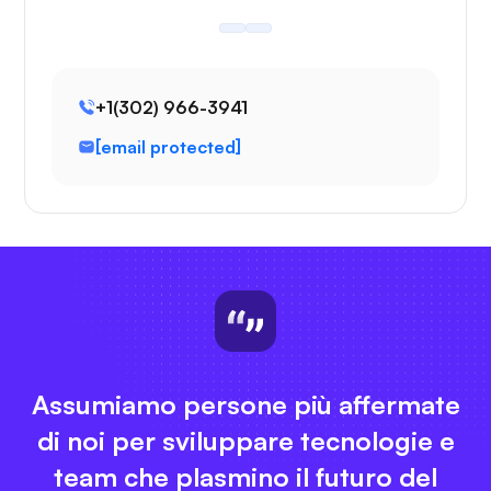
+1(302) 966-3941
[email protected]
Assumiamo persone più affermate
di noi per sviluppare tecnologie e
team che plasmino il futuro del