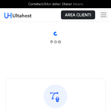
Contattaci
USA:n dollari
$
Italian
Italiano
AREA CLIENTI