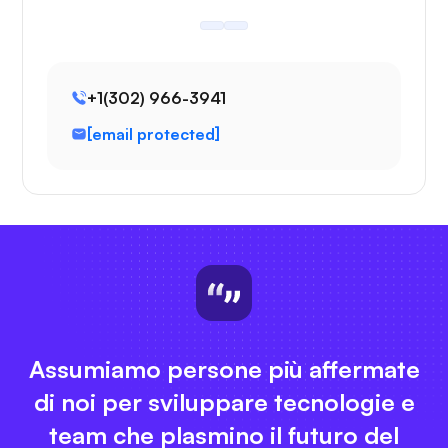
+1(302) 966-3941
[email protected]
Assumiamo persone più affermate
di noi per sviluppare tecnologie e
team che plasmino il futuro del