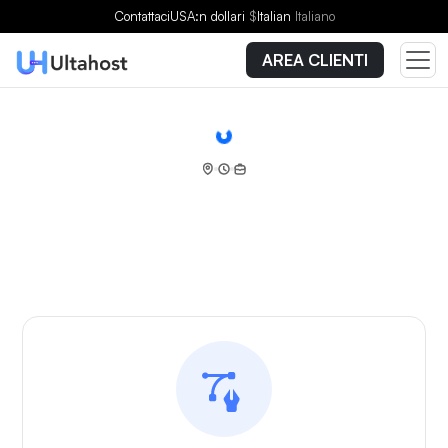
Contattaci
USA:n dollari
$
Italian
Italiano
AREA CLIENTI