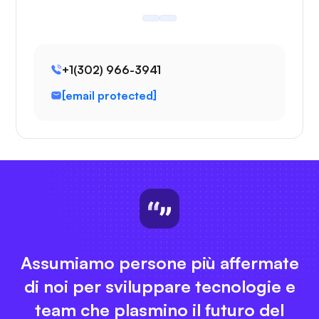
+1(302) 966-3941
[email protected]
Assumiamo persone più affermate
di noi per sviluppare tecnologie e
team che plasmino il futuro del