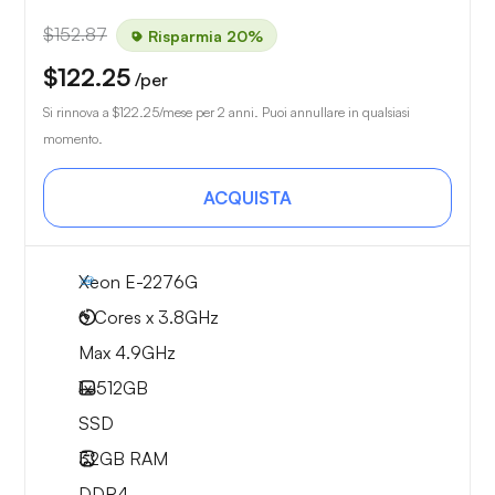
$152.87
Risparmia 20%
$122.25
/per
Si rinnova a
$122.25
/mese per 2 anni. Puoi annullare in qualsiasi
momento.
ACQUISTA
Xeon E-2276G
6 Cores x 3.8GHz
Max 4.9GHz
1x
512GB
SSD
32GB
RAM
DDR4