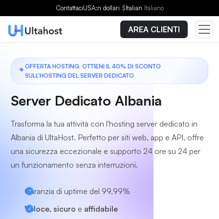
Scegli un piano
Contattaci
USA:n dollari
$
Italian
Italiano
AREA CLIENTI
OFFERTA HOSTING: OTTIENI IL 40% DI SCONTO
SULL'HOSTING DEL SERVER DEDICATO
Server Dedicato Albania
Trasforma la tua attività con l'hosting server dedicato in
Albania di UltaHost. Perfetto per siti web, app e API, offre
una sicurezza eccezionale e supporto 24 ore su 24 per
un funzionamento senza interruzioni.
Garanzia di uptime del 99,99%
Veloce, sicuro
e
affidabile