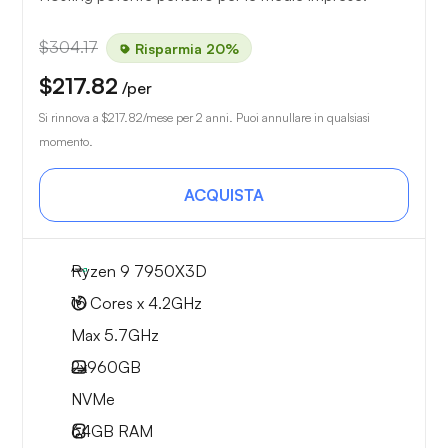
$304.17
Risparmia 20%
$217.82
/per
Si rinnova a
$217.82
/mese per 2 anni. Puoi annullare in qualsiasi
momento.
ACQUISTA
Ryzen 9 7950X3D
16 Cores x 4.2GHz
Max 5.7GHz
2x
960GB
NVMe
64GB
RAM