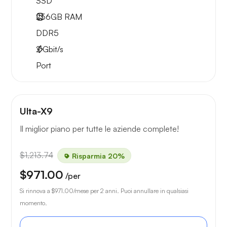
SSD
256GB
RAM
DDR5
2
Gbit/s
Port
Ulta-X9
Il miglior piano per tutte le aziende complete!
$1,213.74
Risparmia 20%
$971.00
/per
Si rinnova a
$971.00
/mese per 2 anni. Puoi annullare in qualsiasi
momento.