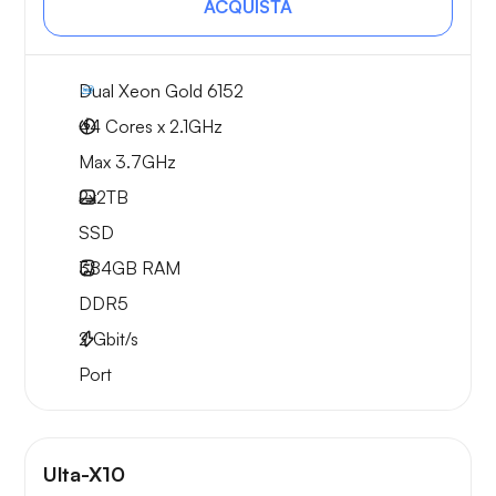
ACQUISTA
Dual Xeon Gold 6152
44 Cores x 2.1GHz
Max 3.7GHz
2x
2TB
SSD
384GB
RAM
DDR5
2
Gbit/s
Port
Ulta-X10