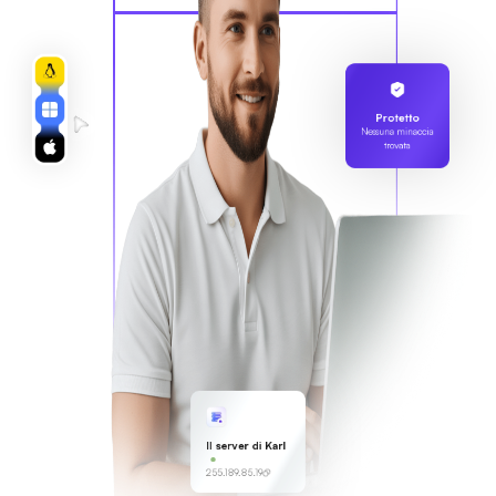
Protetto
Nessuna minaccia
trovata
Il server di Karl
255.189.85.19