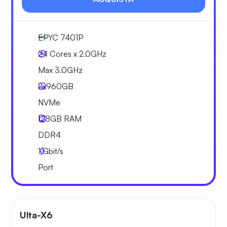
EPYC 7401P
24 Cores x 2.0GHz
Max 3.0GHz
2x
960GB
NVMe
128GB
RAM
DDR4
1
Gbit/s
Port
Ulta-X6