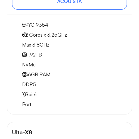
ACQUISTA
EPYC 9354
32 Cores x 3.25GHz
Max 3.8GHz
2x
1.92TB
NVMe
256GB
RAM
DDR5
1
Gbit/s
Port
Ulta-X8