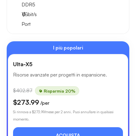
DDR5
1
Gbit/s
Port
I più popolari
Ulta-X5
Risorse avanzate per progetti in espansione.
$402.87
Risparmia 20%
$273.99
/per
Si rinnova a
$273.99
/mese per 2 anni. Puoi annullare in qualsiasi
momento.
ACQUISTA