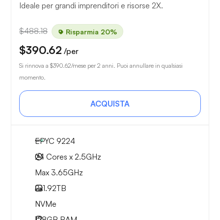
Ideale per grandi imprenditori e risorse 2X.
$488.18
Risparmia 20%
$390.62
/per
Si rinnova a
$390.62
/mese per 2 anni. Puoi annullare in qualsiasi
momento.
ACQUISTA
EPYC 9224
24 Cores x 2.5GHz
Max 3.65GHz
2x
1.92TB
NVMe
128GB
RAM