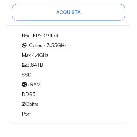
ACQUISTA
Dual EPYC 9454
64 Cores x 3.55GHz
Max 4.4GHz
2x
3.84TB
SSD
1Tb
RAM
DDR5
2
Gbit/s
Port