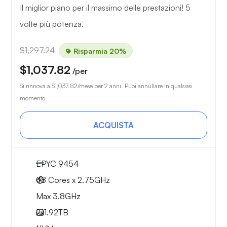
Il miglior piano per il massimo delle prestazioni! 5
volte più potenza.
$1,297.24
Risparmia 20%
$1,037.82
/per
Si rinnova a
$1,037.82
/mese per 2 anni. Puoi annullare in qualsiasi
momento.
ACQUISTA
EPYC 9454
48 Cores x 2.75GHz
Max 3.8GHz
2x
1.92TB