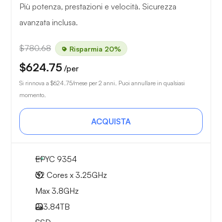
Più potenza, prestazioni e velocità. Sicurezza
avanzata inclusa.
$780.68
Risparmia 20%
$624.75
/per
Si rinnova a
$624.75
/mese per 2 anni. Puoi annullare in qualsiasi
momento.
ACQUISTA
EPYC 9354
32 Cores x 3.25GHz
Max 3.8GHz
2x
3.84TB