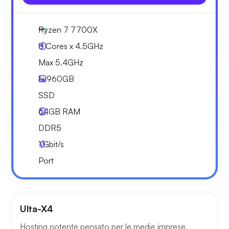
Ryzen 7 7700X
8 Cores x 4.5GHz
Max 5.4GHz
1x
960GB
SSD
64GB
RAM
DDR5
1
Gbit/s
Port
Ulta-X4
Hosting potente pensato per le medie imprese.