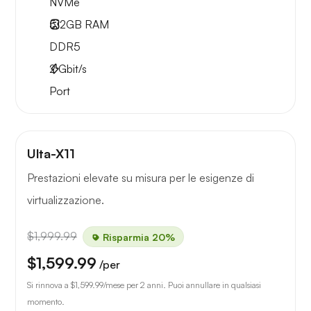
NVMe
512GB
RAM
DDR5
2
Gbit/s
Port
Ulta-X11
Prestazioni elevate su misura per le esigenze di
virtualizzazione.
$1,999.99
Risparmia 20%
$1,599.99
/per
Si rinnova a
$1,599.99
/mese per 2 anni. Puoi annullare in qualsiasi
momento.