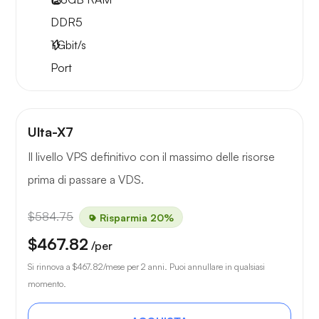
DDR5
1
Gbit/s
Port
Ulta-X7
Il livello VPS definitivo con il massimo delle risorse
prima di passare a VDS.
$584.75
Risparmia 20%
$467.82
/per
Si rinnova a
$467.82
/mese per 2 anni. Puoi annullare in qualsiasi
momento.