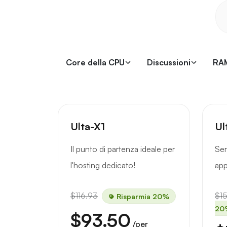
Core della CPU
Discussioni
RA
Ulta-X1
Ul
Il punto di partenza ideale per
Ser
l'hosting dedicato!
app
$116.93
$1
Risparmia 20%
20
$93.50
/per