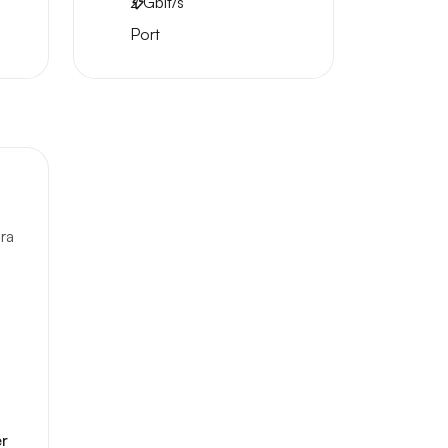
2
Gbit/s
Port
ura
er