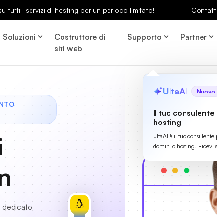
u tutti i servizi di hosting per un periodo limitato!
Contatt
Soluzioni
Costruttore di
Supporto
Partner
siti web
UltaAI
Nuovo
ONTO
Il tuo consulente
hosting
i
UltaAI è il tuo consulente 
domini o hosting. Ricevi 
an
r dedicato