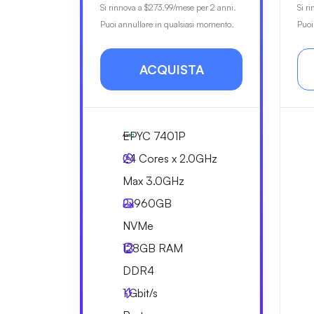
Si rinnova a
$273.99
/mese per 2 anni.
Si r
Puoi annullare in qualsiasi momento.
Puoi
ACQUISTA
EPYC 7401P
24 Cores x 2.0GHz
Max 3.0GHz
2x
960GB
NVMe
128GB
RAM
DDR4
1
Gbit/s