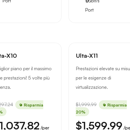
Port
1
Gbit/s
Port
ta-X10
Ulta-X11
miglior piano per il massimo
Prestazioni elevate su mis
le prestazioni! 5 volte più
per le esigenze di
enza.
virtualizzazione.
297.24
$1,999.99
Risparmia
Risparmia
%
20%
1,037.82
$1,599.99
/per
/p