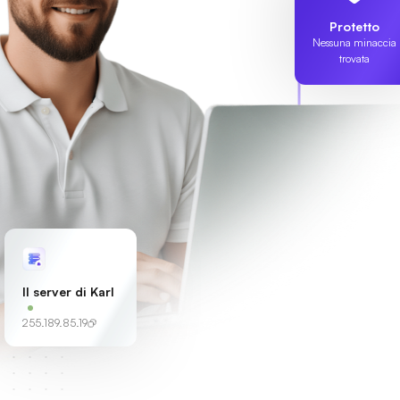
Protetto
Nessuna minaccia
trovata
Il server di Karl
255.189.85.19