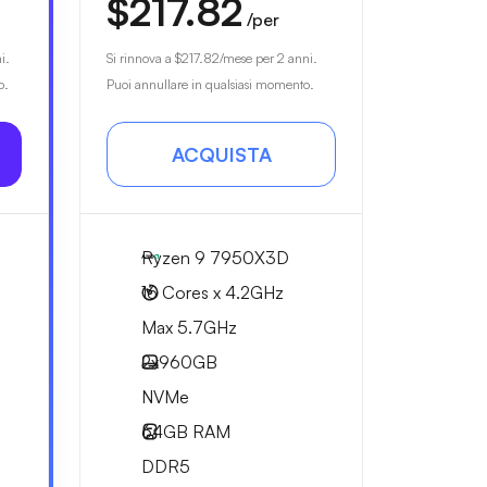
$217.82
/per
i.
Si rinnova a
$217.82
/mese per 2 anni.
o.
Puoi annullare in qualsiasi momento.
ACQUISTA
Ryzen 9 7950X3D
16 Cores x 4.2GHz
Max 5.7GHz
2x
960GB
NVMe
64GB
RAM
DDR5