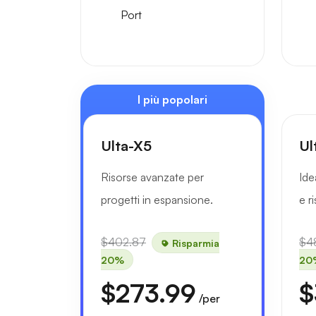
Port
I più popolari
Ulta-X5
Ul
Risorse avanzate per
Ide
progetti in espansione.
e r
$402.87
$4
Risparmia
20%
20
$273.99
$
/per