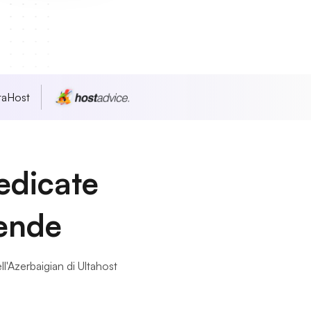
taHost
dedicate
iende
ell'Azerbaigian di Ultahost