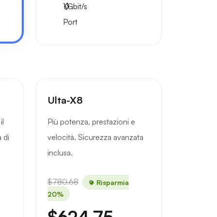
1
Gbit/s
Port
Ulta-X8
il
Più potenza, prestazioni e
 di
velocità. Sicurezza avanzata
inclusa.
$780.68
Risparmia
20%
$624.75