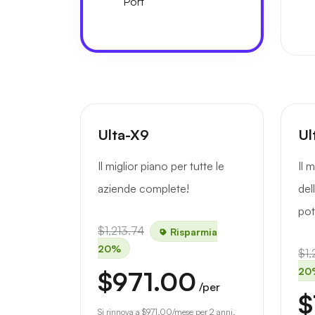
Port
Ulta-X9
Ul
Il miglior piano per tutte le
Il 
aziende complete!
del
pot
$1,213.74
Risparmia
20%
$1,
20
$971.00
/per
$
Si rinnova a
$971.00
/mese per 2 anni.