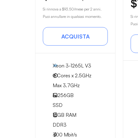
$
Si rinnova a
$93.50
/mese per 2 anni.
Puoi annullare in qualsiasi momento.
Si r
Puoi
ACQUISTA
Xeon 3-1265L V3
4 Cores x 2.5GHz
Max 3.7GHz
1x
256GB
SSD
16GB
RAM
DDR3
300
Mbit/s