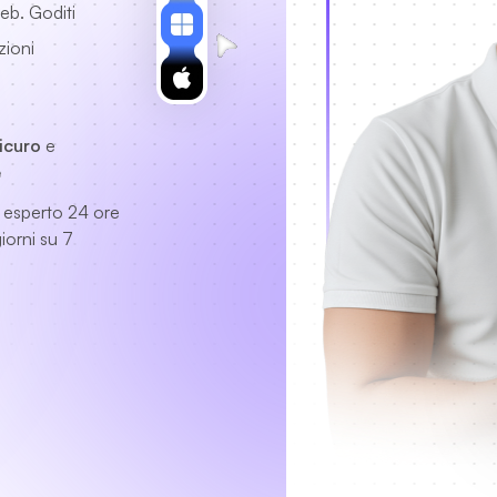
eb. Goditi
azioni
icuro
e
e
 esperto
24 ore
iorni su 7