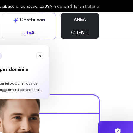
aci
Base di conoscenza
USA:n dollari
$
Italian
Italiano
AREA
Chatta con
CLIENTI
UltaAI
 per domini e
per tutto ciò che riguarda
suggerimenti personalizzati.