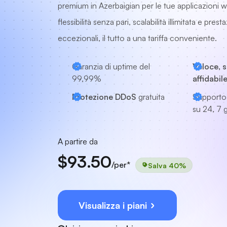
premium in Azerbaigian per le tue applicazioni w
flessibilità senza pari, scalabilità illimitata e prest
eccezionali, il tutto a una tariffa conveniente.
Garanzia di uptime del
Veloce, s
99,99%
affidabil
Protezione DDoS
gratuita
Supporto
su 24, 7 g
A partire da
$93.50
/per*
Salva 40%
Visualizza i piani