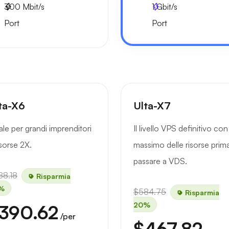
300
Mbit/s
1
Gbit/s
Port
Port
ta-X6
Ulta-X7
ale per grandi imprenditori
Il livello VPS definitivo con 
isorse 2X.
massimo delle risorse prima
passare a VDS.
88.18
Risparmia
%
$584.75
Risparmia
20%
390.62
/per
$467.82