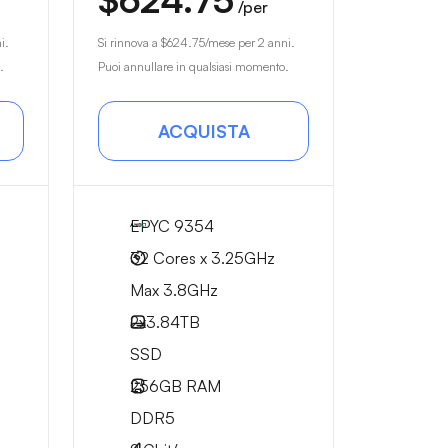
/per
i.
Si rinnova a
$624.75
/mese per 2 anni.
.
Puoi annullare in qualsiasi momento.
ACQUISTA
EPYC 9354
32 Cores x 3.25GHz
Max 3.8GHz
2x
3.84TB
SSD
256GB
RAM
DDR5