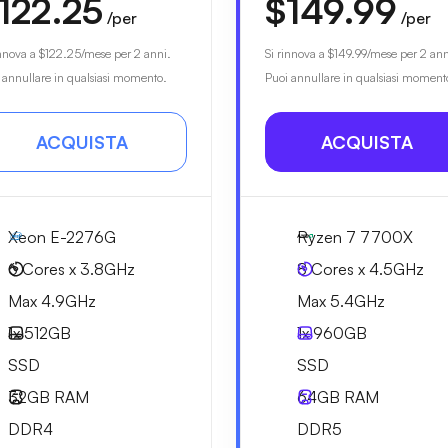
122.25
$149.99
/per
/per
innova a
$122.25
/mese per 2 anni.
Si rinnova a
$149.99
/mese per 2 ann
 annullare in qualsiasi momento.
Puoi annullare in qualsiasi moment
ACQUISTA
ACQUISTA
Xeon E-2276G
Ryzen 7 7700X
6 Cores x 3.8GHz
8 Cores x 4.5GHz
Max 4.9GHz
Max 5.4GHz
1x
512GB
1x
960GB
SSD
SSD
32GB
RAM
64GB
RAM
DDR4
DDR5