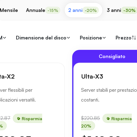
Mensile
Annuale
2 anni
3 anni
-15%
-20%
-30%
M
Dimensione del disco
Posizione
Prezzo
Consigliato
ta-X2
Ulta-X3
ver flessibili per
Server stabili per prestazio
licazioni versatili.
costanti.
52.87
$220.85
Risparmia
Risparmia
%
20%