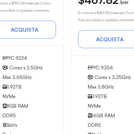
/per
innova a
$390.62
/mese per 2 anni.
 annullare in qualsiasi momento.
Si rinnova a
$467.82
/mese per 2 ann
Puoi annullare in qualsiasi momento
ACQUISTA
ACQUISTA
EPYC 9224
24 Cores x 2.5GHz
EPYC 9354
Max 3.65GHz
32 Cores x 3.25GHz
2x
1.92TB
Max 3.8GHz
NVMe
2x
1.92TB
128GB
RAM
NVMe
DDR5
256GB
RAM
1
Gbit/s
DDR5