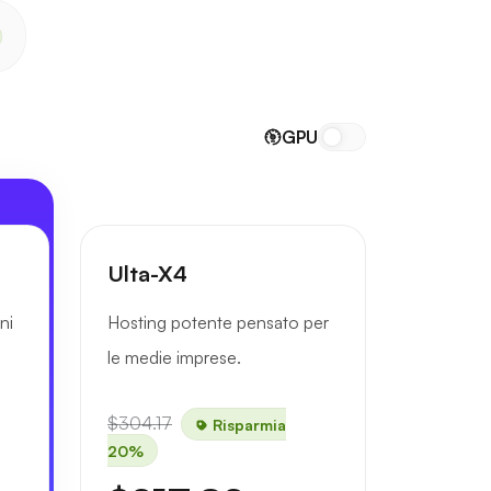
GPU
Ulta-X4
ni
Hosting potente pensato per
le medie imprese.
$304.17
Risparmia
20%