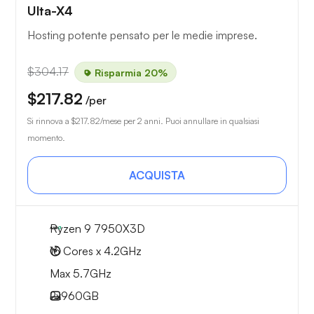
Ulta-X4
Hosting potente pensato per le medie imprese.
$304.17
Risparmia 20%
$217.82
/per
Si rinnova a
$217.82
/mese per 2 anni. Puoi annullare in qualsiasi
momento.
ACQUISTA
Ryzen 9 7950X3D
16 Cores x 4.2GHz
Max 5.7GHz
2x
960GB