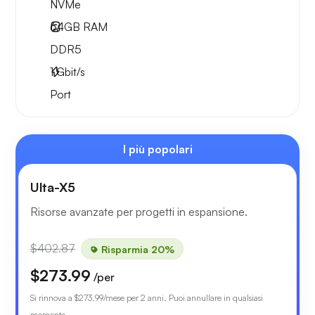
NVMe
64GB
RAM
DDR5
1
Gbit/s
Port
I più popolari
Ulta-X5
Risorse avanzate per progetti in espansione.
$402.87
Risparmia 20%
$273.99
/per
Si rinnova a
$273.99
/mese per 2 anni. Puoi annullare in qualsiasi
momento.