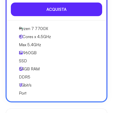
ACQUISTA
Ryzen 7 7700X
8 Cores x 4.5GHz
Max 5.4GHz
1x
960GB
SSD
64GB
RAM
DDR5
1
Gbit/s
Port