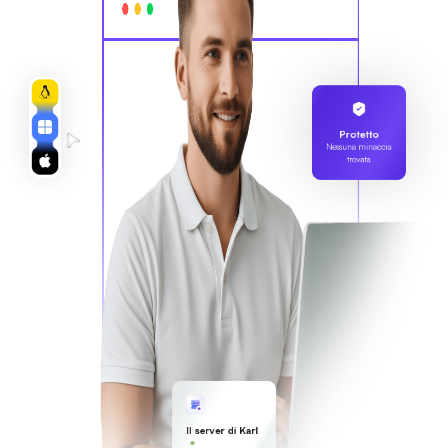
Protetto
Nessuna minaccia
trovata
Il server di Karl