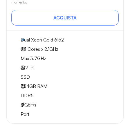
momento.
ACQUISTA
Dual Xeon Gold 6152
44 Cores x 2.1GHz
Max 3.7GHz
2x
2TB
SSD
384GB
RAM
DDR5
2
Gbit/s
Port