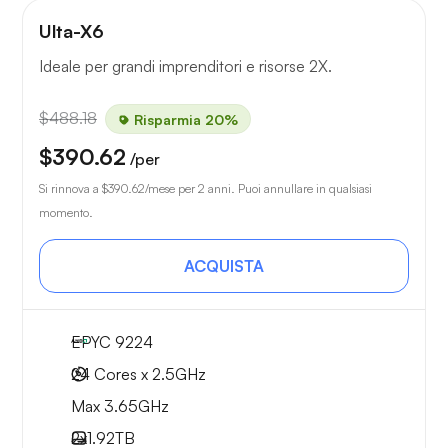
Ulta-X6
Ideale per grandi imprenditori e risorse 2X.
$488.18
Risparmia 20%
$390.62
/per
Si rinnova a
$390.62
/mese per 2 anni. Puoi annullare in qualsiasi
momento.
ACQUISTA
EPYC 9224
24 Cores x 2.5GHz
Max 3.65GHz
2x
1.92TB