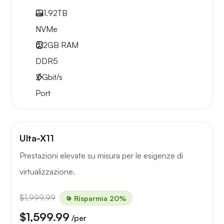
2x
1.92TB
NVMe
512GB
RAM
DDR5
2
Gbit/s
Port
Ulta-X11
Prestazioni elevate su misura per le esigenze di
virtualizzazione.
$1,999.99
Risparmia 20%
$1,599.99
/per