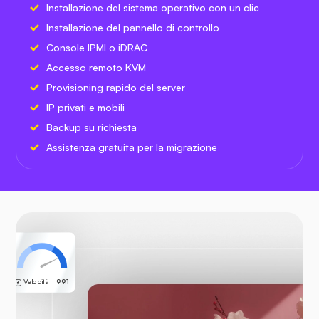
Installazione del sistema operativo con un clic
Installazione del pannello di controllo
Console IPMI o iDRAC
Accesso remoto KVM
Provisioning rapido del server
IP privati e mobili
Backup su richiesta
Assistenza gratuita per la migrazione
Velocità
99.1