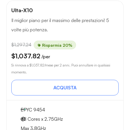
Ulta-X10
Il miglior piano per il massimo delle prestazioni! 5
volte più potenza.
$1,297.24
Risparmia 20%
$1,037.82
/per
Si rinnova a
$1,037.82
/mese per 2 anni. Puoi annullare in qualsiasi
momento.
ACQUISTA
EPYC 9454
48 Cores x 2.75GHz
Max 3.8GHz