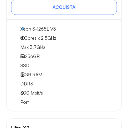
ACQUISTA
Xeon 3-1265L V3
4 Cores x 2.5GHz
Max 3.7GHz
1x
256GB
SSD
16GB
RAM
DDR3
300
Mbit/s
Port
Ulta-X2