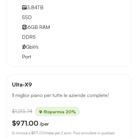
2x
3.84TB
SSD
256GB
RAM
DDR5
2
Gbit/s
Port
Ulta-X9
Il miglior piano per tutte le aziende complete!
$1,213.74
Risparmia 20%
$971.00
/per
Si rinnova a
$971.00
/mese per 2 anni. Puoi annullare in qualsiasi