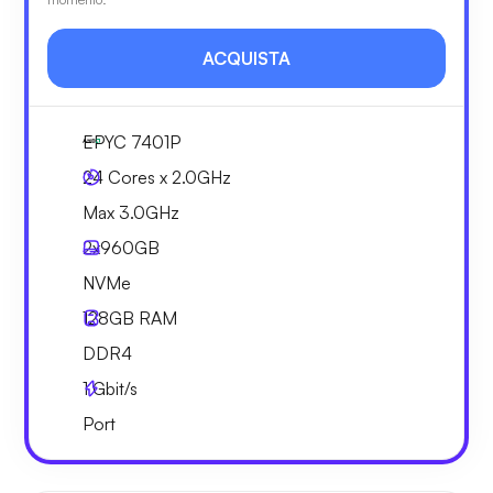
ACQUISTA
EPYC 7401P
24 Cores x 2.0GHz
Max 3.0GHz
2x
960GB
NVMe
128GB
RAM
DDR4
1
Gbit/s
Port