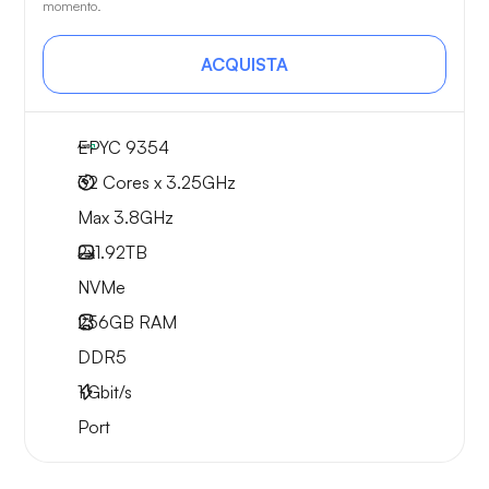
momento.
ACQUISTA
EPYC 9354
32 Cores x 3.25GHz
Max 3.8GHz
2x
1.92TB
NVMe
256GB
RAM
DDR5
1
Gbit/s
Port