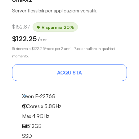
Server flessibili per applicazioni versatili.
$152.87
Risparmia 20%
$122.25
/per
Si rinnova a
$122.25
/mese per 2 anni. Puoi annullare in qualsiasi
momento.
ACQUISTA
Xeon E-2276G
6 Cores x 3.8GHz
Max 4.9GHz
1x
512GB
SSD