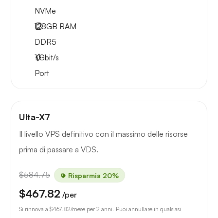
NVMe
128GB
RAM
DDR5
1
Gbit/s
Port
Ulta-X7
Il livello VPS definitivo con il massimo delle risorse
prima di passare a VDS.
$584.75
Risparmia 20%
$467.82
/per
Si rinnova a
$467.82
/mese per 2 anni. Puoi annullare in qualsiasi