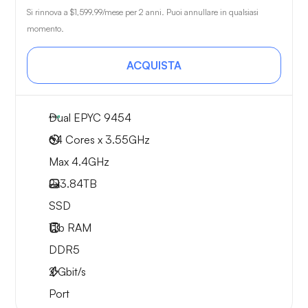
Si rinnova a
$1,599.99
/mese per 2 anni. Puoi annullare in qualsiasi
momento.
ACQUISTA
Dual EPYC 9454
64 Cores x 3.55GHz
Max 4.4GHz
2x
3.84TB
SSD
1Tb
RAM
DDR5
2
Gbit/s
Port