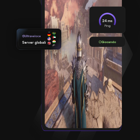
24 ms
Ping
Ultraveloce
Giocando
Server globali