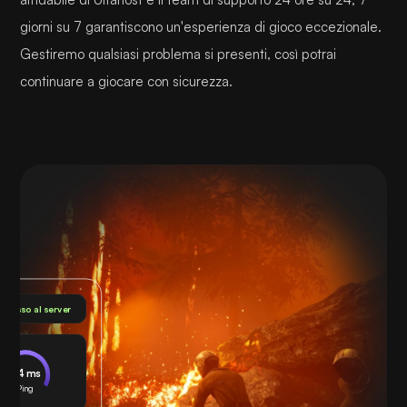
giorni su 7 garantiscono un'esperienza di gioco eccezionale.
Gestiremo qualsiasi problema si presenti, così potrai
continuare a giocare con sicurezza.
nnesso al server
24 ms
Ping