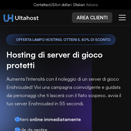
Contattaci
USA:n dollari
$
Italian
Italiano
AREA CLIENTI
OFFERTA LAMPO HOSTING: OTTIENI IL 40% DI SCONTO
Hosting di server di gioco
protetti
Aumenta l'intensità con il noleggio di un server di gioco
Enshrouded! Vivi una campagna coinvolgente e guidata
dai personaggi che ti lascerà con il fiato sospeso. avvia il
tuo server Enshrouded in 55 secondi.
Ottieni
online immediatamente
Facile da gestire