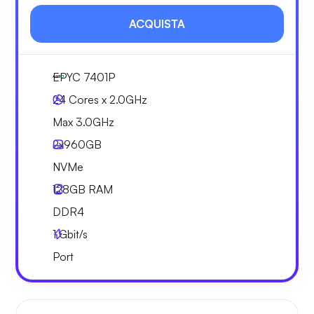
ACQUISTA
EPYC 7401P
24 Cores x 2.0GHz
Max 3.0GHz
2x
960GB
NVMe
128GB
RAM
DDR4
1
Gbit/s
Port