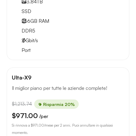
2x
3.84TB
SSD
256GB
RAM
DDR5
2
Gbit/s
Port
Ulta-X9
Il miglior piano per tutte le aziende complete!
$1,213.74
Risparmia 20%
$971.00
/per
Si rinnova a
$971.00
/mese per 2 anni. Puoi annullare in qualsiasi
momento.