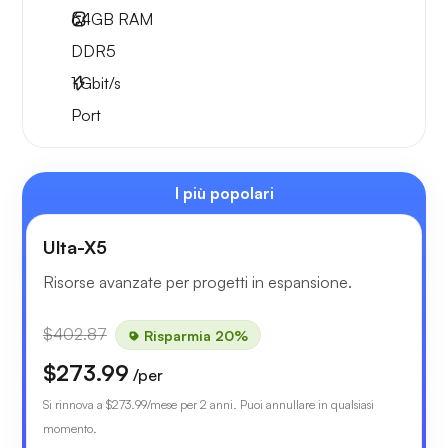
64GB
RAM
DDR5
1
Gbit/s
Port
I più popolari
Ulta-X5
Risorse avanzate per progetti in espansione.
$402.87
Risparmia 20%
$273.99
/per
Si rinnova a
$273.99
/mese per 2 anni. Puoi annullare in qualsiasi
momento.