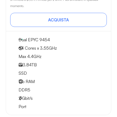
momento.
ACQUISTA
Dual EPYC 9454
64 Cores x 3.55GHz
Max 4.4GHz
2x
3.84TB
SSD
1Tb
RAM
DDR5
2
Gbit/s
Port