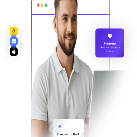
Protetto
Nessuna minaccia
trovata
Il server di Karl