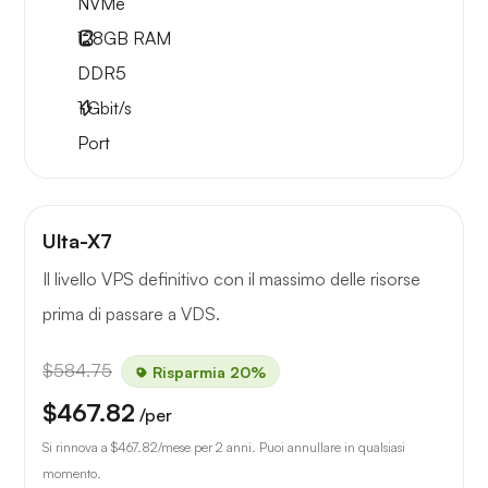
NVMe
128GB
RAM
DDR5
1
Gbit/s
Port
Ulta-X7
Il livello VPS definitivo con il massimo delle risorse
prima di passare a VDS.
$584.75
Risparmia 20%
$467.82
/per
Si rinnova a
$467.82
/mese per 2 anni. Puoi annullare in qualsiasi
momento.