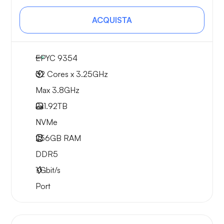
ACQUISTA
EPYC 9354
32 Cores x 3.25GHz
Max 3.8GHz
2x
1.92TB
NVMe
256GB
RAM
DDR5
1
Gbit/s
Port