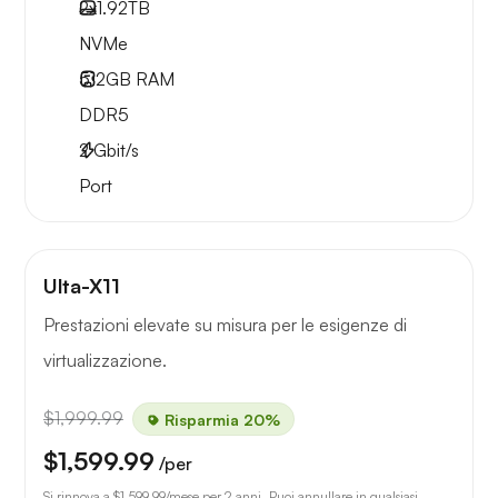
2x
1.92TB
NVMe
512GB
RAM
DDR5
2
Gbit/s
Port
Ulta-X11
Prestazioni elevate su misura per le esigenze di
virtualizzazione.
$1,999.99
Risparmia 20%
$1,599.99
/per
Si rinnova a
$1,599.99
/mese per 2 anni. Puoi annullare in qualsiasi