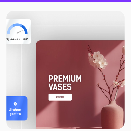
Velocità
99.1
Ultahost
gestito