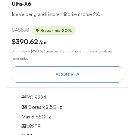
Ulta-X6
Ideale per grandi imprenditori e risorse 2X.
$488.18
Risparmia 20%
$390.62
/per
Si rinnova a
$390.62
/mese per 2 anni. Puoi annullare in qualsiasi
momento.
ACQUISTA
EPYC 9224
24 Cores x 2.5GHz
Max 3.65GHz
2x
1.92TB