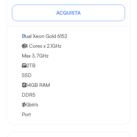
ACQUISTA
Dual Xeon Gold 6152
44 Cores x 2.1GHz
Max 3.7GHz
2x
2TB
SSD
384GB
RAM
DDR5
2
Gbit/s
Port