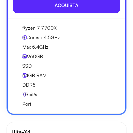
ACQUISTA
Ryzen 7 7700X
8 Cores x 4.5GHz
Max 5.4GHz
1x
960GB
SSD
64GB
RAM
DDR5
1
Gbit/s
Port
Ulta-X4