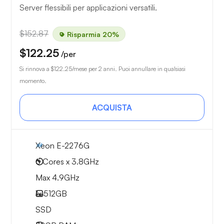
Server flessibili per applicazioni versatili.
$152.87
Risparmia 20%
$122.25
/per
Si rinnova a
$122.25
/mese per 2 anni. Puoi annullare in qualsiasi
momento.
ACQUISTA
Xeon E-2276G
6 Cores x 3.8GHz
Max 4.9GHz
1x
512GB
SSD