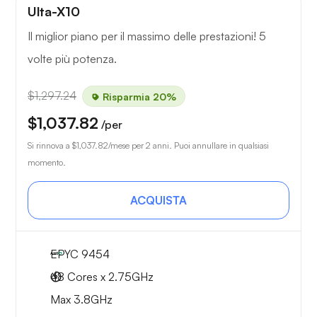
Ulta-X10
Il miglior piano per il massimo delle prestazioni! 5
volte più potenza.
$1,297.24
Risparmia 20%
$1,037.82
/per
Si rinnova a
$1,037.82
/mese per 2 anni. Puoi annullare in qualsiasi
momento.
ACQUISTA
EPYC 9454
48 Cores x 2.75GHz
Max 3.8GHz