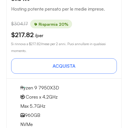
Hosting potente pensato per le medie imprese.
$304.17
Risparmia 20%
$217.82
/per
Si rinnova a
$217.82
/mese per 2 anni. Puoi annullare in qualsiasi
momento.
ACQUISTA
Ryzen 9 7950X3D
16 Cores x 4.2GHz
Max 5.7GHz
2x
960GB
NVMe