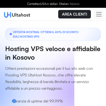
Scegli un piano
Contattaci
USA:n dollari
$
Italian
Italiano
AREA CLIENTI
OFFERTA HOSTING: OTTIENI IL 40% DI SCONTO
SULL'HOSTING VPS
Hosting VPS veloce e affidabile
in Kosovo
Ottieni prestazioni eccezionali per il tuo sito web con
l'hosting VPS UltaHost Kosovo, che offre elevata
flessibilità, larghezza di banda illimitata e un servizio
affidabile a un prezzo vantaggioso.
Garanzia di uptime del 99,99%