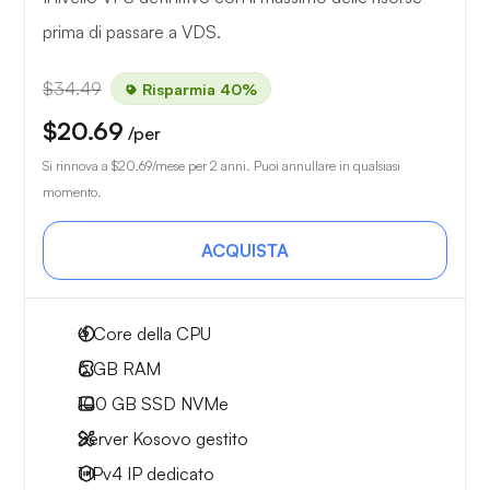
prima di passare a VDS.
$34.49
Risparmia 40%
$20.69
/per
Si rinnova a
$20.69
/mese per 2 anni. Puoi annullare in qualsiasi
momento.
ACQUISTA
4
Core della CPU
6 GB
RAM
100 GB
SSD NVMe
Server Kosovo gestito
1 IPv4
IP dedicato