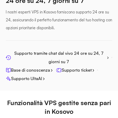
24 ore su 24, 7 giorni su 7
I nostri esperti VPS in Kosovo forniscono supporto 24 ore su
24, assicurando il perfetto funzionamento del tuo hosting con
opzioni prioritarie disponibili.
Fotoprisma
Supporto tramite chat dal vivo 24 ore su 24, 7
giorni su 7
Jitsi
Base di conoscenza
Supporto ticket
Supporto UltaAI
Funzionalità VPS gestite senza pari
Plex
in Kosovo