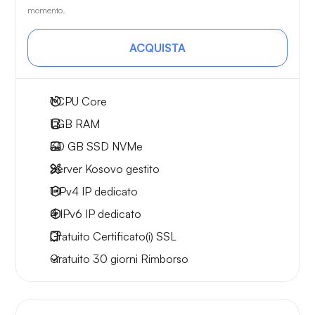
momento.
ACQUISTA
1
CPU Core
1 GB
RAM
30 GB
SSD NVMe
Server Kosovo gestito
1 IPv4
IP dedicato
4 IPv6
IP dedicato
Gratuito
Certificato(i) SSL
Gratuito
30 giorni
Rimborso