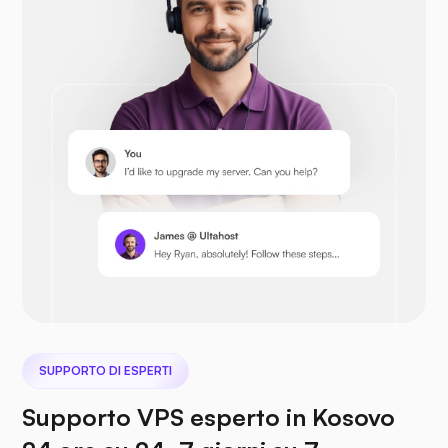
Opencart
Prestashop
Nextcloud
SUPPORTO DI ESPERTI
Supporto VPS esperto in Kosovo
File marino