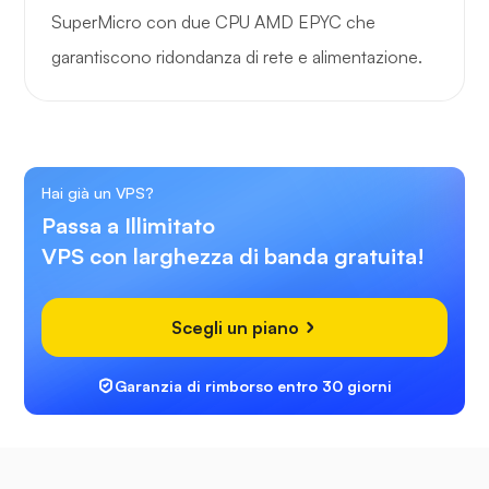
SuperMicro con due CPU AMD EPYC che
garantiscono ridondanza di rete e alimentazione.
Hai già un VPS?
Passa a Illimitato
VPS con larghezza di banda gratuita!
Scegli un piano
Garanzia di rimborso entro 30 giorni