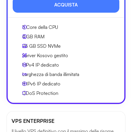
ACQUISTA
3
Core della CPU
4 GB
RAM
75 GB
SSD NVMe
Server Kosovo gestito
1 IPv4
IP dedicato
Larghezza di
banda illimitata
8 IPv6
IP dedicato
DDoS Protection
VPS ENTERPRISE
Il livello VPS definitivo con il massimo delle risorse