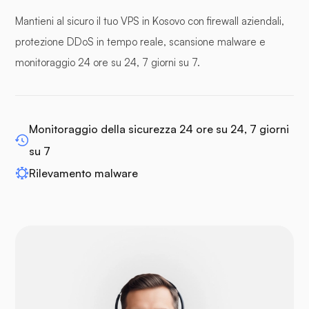
Mantieni al sicuro il tuo VPS in Kosovo con firewall aziendali,
pannelli tampone
protezione DDoS in tempo reale, scansione malware e
monitoraggio 24 ore su 24, 7 giorni su 7.
WP-extendify
Monitoraggio della sicurezza 24 ore su 24, 7 giorni
su 7
Rilevamento malware
Drupal