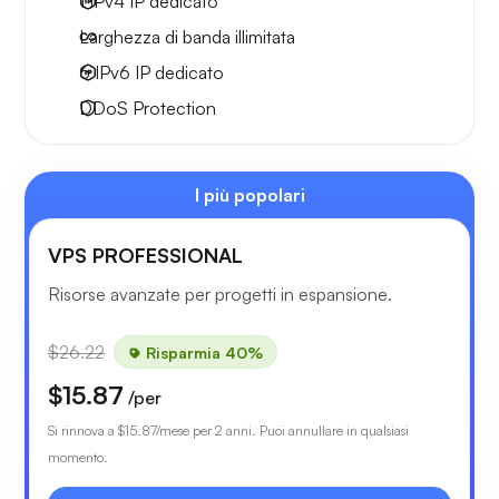
1 IPv4
IP dedicato
Larghezza di
banda illimitata
6 IPv6
IP dedicato
DDoS Protection
I più popolari
VPS PROFESSIONAL
Risorse avanzate per progetti in espansione.
$26.22
Risparmia 40%
$15.87
/per
Si rinnova a
$15.87
/mese per 2 anni. Puoi annullare in qualsiasi
momento.