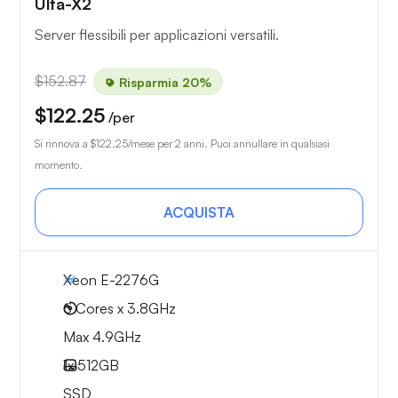
Ulta-X2
Server flessibili per applicazioni versatili.
$152.87
Risparmia 20%
$122.25
/per
Si rinnova a
$122.25
/mese per 2 anni. Puoi annullare in qualsiasi
momento.
ACQUISTA
Xeon E-2276G
6 Cores x 3.8GHz
Max 4.9GHz
1x
512GB
SSD