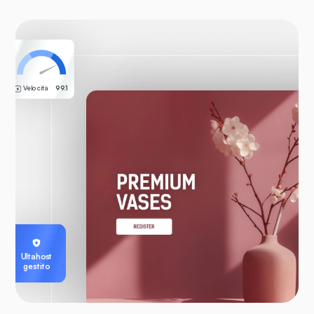
Velocità
99.1
Ultahost
gestito