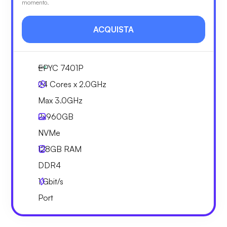
momento.
ACQUISTA
EPYC 7401P
24 Cores x 2.0GHz
Max 3.0GHz
2x
960GB
NVMe
128GB
RAM
DDR4
1
Gbit/s
Port