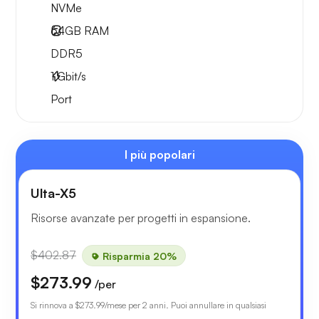
NVMe
64GB
RAM
DDR5
1
Gbit/s
Port
I più popolari
Ulta-X5
Risorse avanzate per progetti in espansione.
$402.87
Risparmia 20%
$273.99
/per
Si rinnova a
$273.99
/mese per 2 anni. Puoi annullare in qualsiasi