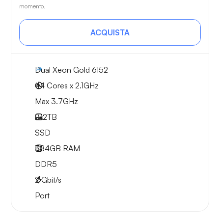
momento.
ACQUISTA
Dual Xeon Gold 6152
44 Cores x 2.1GHz
Max 3.7GHz
2x
2TB
SSD
384GB
RAM
DDR5
2
Gbit/s
Port