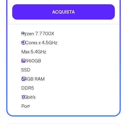
ACQUISTA
Ryzen 7 7700X
8 Cores x 4.5GHz
Max 5.4GHz
1x
960GB
SSD
64GB
RAM
DDR5
1
Gbit/s
Port