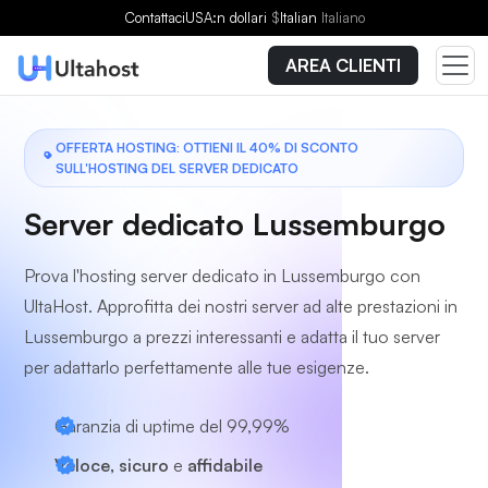
Scegli un piano
Contattaci
USA:n dollari
$
Italian
Italiano
AREA CLIENTI
OFFERTA HOSTING: OTTIENI IL 40% DI SCONTO
SULL'HOSTING DEL SERVER DEDICATO
Server dedicato Lussemburgo
Prova l'hosting server dedicato in Lussemburgo con
UltaHost. Approfitta dei nostri server ad alte prestazioni in
Lussemburgo a prezzi interessanti e adatta il tuo server
per adattarlo perfettamente alle tue esigenze.
Garanzia di uptime del 99,99%
Veloce, sicuro
e
affidabile