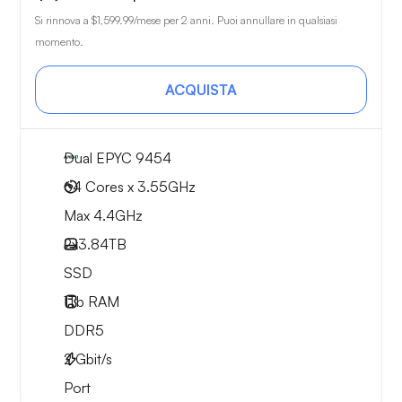
Si rinnova a
$1,599.99
/mese per 2 anni. Puoi annullare in qualsiasi
momento.
ACQUISTA
Dual EPYC 9454
64 Cores x 3.55GHz
Max 4.4GHz
2x
3.84TB
SSD
1Tb
RAM
DDR5
2
Gbit/s
Port