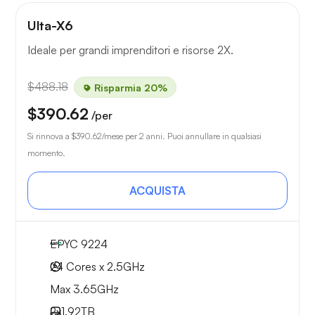
Ulta-X6
Ideale per grandi imprenditori e risorse 2X.
$488.18
Risparmia 20%
$390.62
/per
Si rinnova a
$390.62
/mese per 2 anni. Puoi annullare in qualsiasi
momento.
ACQUISTA
EPYC 9224
24 Cores x 2.5GHz
Max 3.65GHz
2x
1.92TB