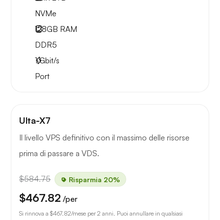
NVMe
128GB
RAM
DDR5
1
Gbit/s
Port
Ulta-X7
Il livello VPS definitivo con il massimo delle risorse
prima di passare a VDS.
$584.75
Risparmia 20%
$467.82
/per
Si rinnova a
$467.82
/mese per 2 anni. Puoi annullare in qualsiasi