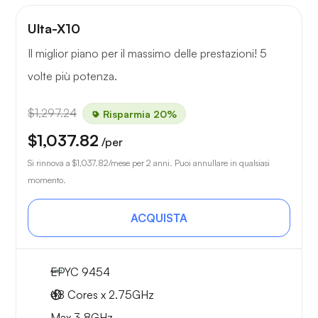
Ulta-X10
Il miglior piano per il massimo delle prestazioni! 5
volte più potenza.
$1,297.24
Risparmia 20%
$1,037.82
/per
Si rinnova a
$1,037.82
/mese per 2 anni. Puoi annullare in qualsiasi
momento.
ACQUISTA
EPYC 9454
48 Cores x 2.75GHz
Max 3.8GHz