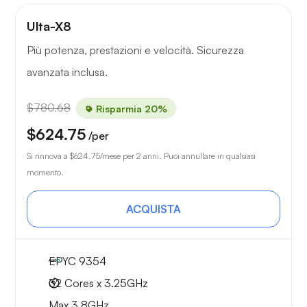
Ulta-X8
Più potenza, prestazioni e velocità. Sicurezza
avanzata inclusa.
$780.68
Risparmia 20%
$624.75
/per
Si rinnova a
$624.75
/mese per 2 anni. Puoi annullare in qualsiasi
momento.
ACQUISTA
EPYC 9354
32 Cores x 3.25GHz
Max 3.8GHz