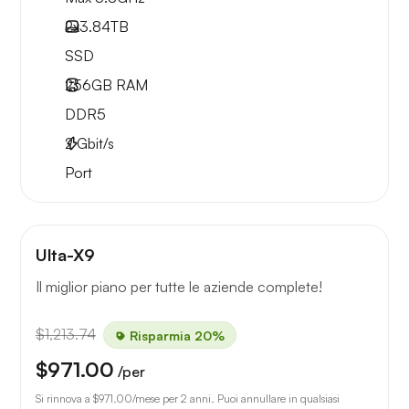
2x
3.84TB
SSD
256GB
RAM
DDR5
2
Gbit/s
Port
Ulta-X9
Il miglior piano per tutte le aziende complete!
$1,213.74
Risparmia 20%
$971.00
/per
Si rinnova a
$971.00
/mese per 2 anni. Puoi annullare in qualsiasi