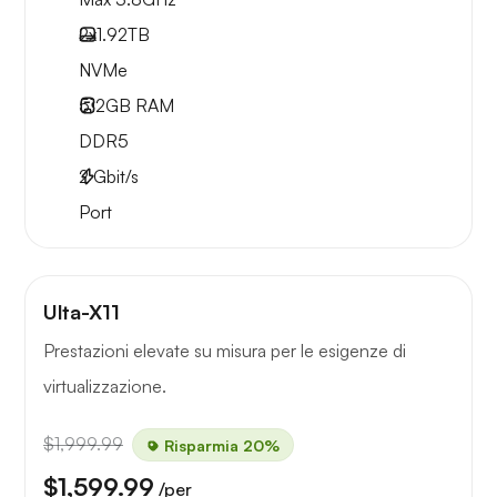
2x
1.92TB
NVMe
512GB
RAM
DDR5
2
Gbit/s
Port
Ulta-X11
Prestazioni elevate su misura per le esigenze di
virtualizzazione.
$1,999.99
Risparmia 20%
$1,599.99
/per