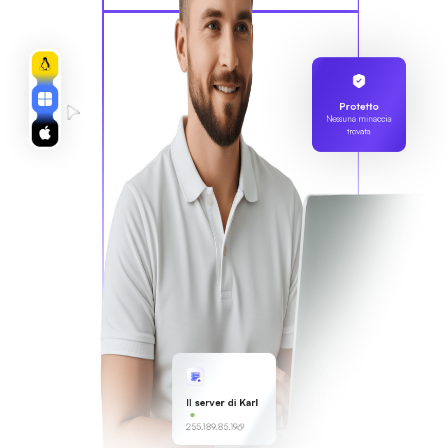
Protetto
Nessuna minaccia
trovata
Il server di Karl
255.189.85.19