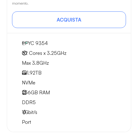
momento.
ACQUISTA
EPYC 9354
32 Cores x 3.25GHz
Max 3.8GHz
2x
1.92TB
NVMe
256GB
RAM
DDR5
1
Gbit/s
Port