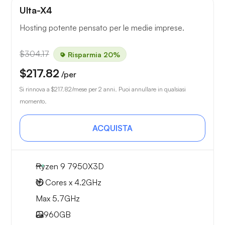
Ulta-X4
Hosting potente pensato per le medie imprese.
$304.17
Risparmia 20%
$217.82
/per
Si rinnova a
$217.82
/mese per 2 anni. Puoi annullare in qualsiasi
momento.
ACQUISTA
Ryzen 9 7950X3D
16 Cores x 4.2GHz
Max 5.7GHz
2x
960GB