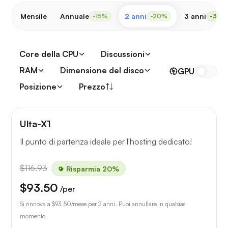
Mensile
Annuale
2 anni
3 anni
-15%
-20%
-30%
Core della CPU
Discussioni
RAM
Dimensione del disco
GPU
Posizione
Prezzo
Ulta-X1
Il punto di partenza ideale per l'hosting dedicato!
$116.93
Risparmia 20%
$93.50
/per
Si rinnova a
$93.50
/mese per 2 anni. Puoi annullare in qualsiasi
momento.