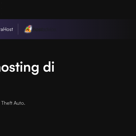
taHost
hosting di
ti Theft Auto.