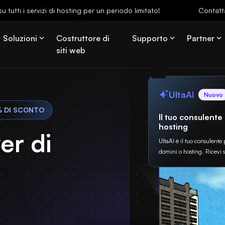
u tutti i servizi di hosting per un periodo limitato!
Contatt
Soluzioni
Costruttore di
Supporto
Partner
siti web
UltaAI
Nuovo
% DI SCONTO
Il tuo consulente
hosting
er di
UltaAI è il tuo consulente 
domini o hosting. Ricevi 