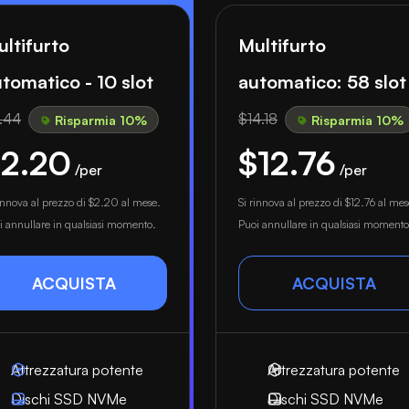
ltifurto
Multifurto
tomatico - 10 slot
automatico: 58 slot
.44
$14.18
Risparmia 10%
Risparmia 10%
2.20
$12.76
/per
/per
rinnova al prezzo di
$2.20
al mese.
Si rinnova al prezzo di
$12.76
al mes
i annullare in qualsiasi momento.
Puoi annullare in qualsiasi momento
ACQUISTA
ACQUISTA
Attrezzatura potente
Attrezzatura potente
Dischi SSD NVMe
Dischi SSD NVMe