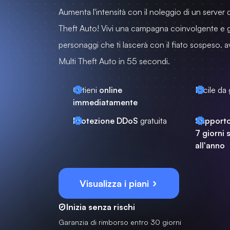
Aumenta l'intensità con il noleggio di un server 
Theft Auto! Vivi una campagna coinvolgente e g
personaggi che ti lascerà con il fiato sospeso. av
Multi Theft Auto in 55 secondi.
Ottieni
online
Facile da 
immediatamente
Protezione DDoS
gratuita
Supporto
7 giorni 
all'anno
Visualizza i piani
Inizia senza rischi
Garanzia di rimborso entro 30 giorni