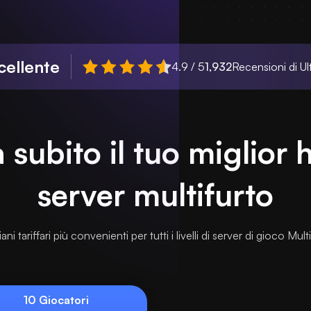
cellente
4.9 / 5
1,932
Recensioni di Ul
subito il tuo miglior 
server multifurto
ani tariffari più convenienti per tutti i livelli di server di gioco Mul
10 Giocatori