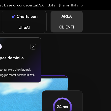
aci
Base di conoscenza
USA:n dollari
$
Italian
Italiano
AREA
Chatta con
CLIENTI
UltaAI
 per domini e
per tutto ciò che riguarda
suggerimenti personalizzati.
24 ms