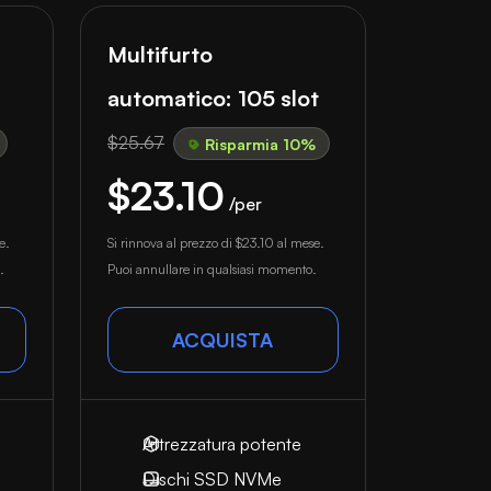
Multifurto
automatico: 105 slot
$25.67
Risparmia 10%
$23.10
/per
e.
Si rinnova al prezzo di
$23.10
al mese.
.
Puoi annullare in qualsiasi momento.
ACQUISTA
Attrezzatura potente
Dischi SSD NVMe