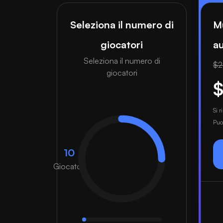
Seleziona il numero di
Mu
giocatori
au
Seleziona il numero di
$2
giocatori
$
Si 
Puo
10
Giocatori