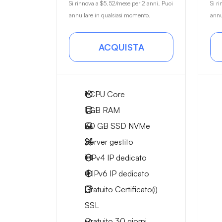
Si rinnova a
$5.52
/mese per 2 anni. Puoi
Si r
annullare in qualsiasi momento.
annu
ACQUISTA
1
CPU Core
1 GB
RAM
30 GB
SSD NVMe
Server gestito
1 IPv4
IP dedicato
4 IPv6
IP dedicato
Gratuito
Certificato(i)
SSL
Gratuito
30 giorni