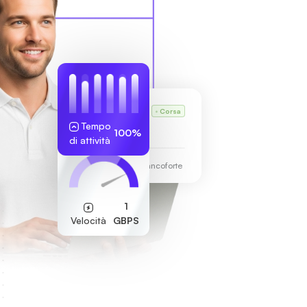
VPS di Karl
Corsa
Tempo
255.189.85.19
100%
di attività
Centro dati di Francoforte
1
Velocità
GBPS