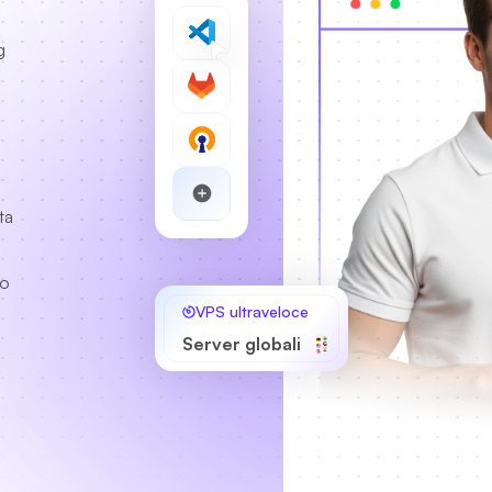
g
ta
to
VPS ultraveloce
Server globali