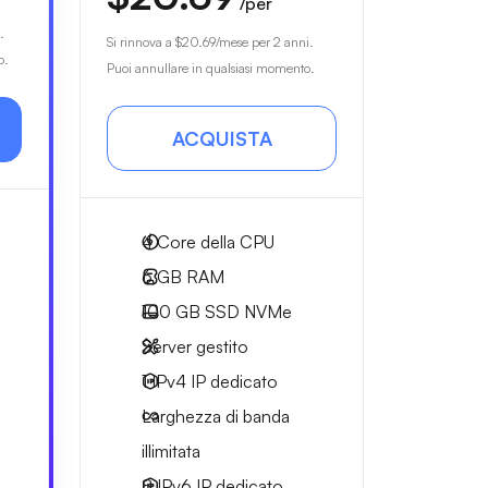
/per
.
Si rinnova a
$20.69
/mese per 2 anni.
o.
Puoi annullare in qualsiasi momento.
ACQUISTA
4
Core della CPU
6 GB
RAM
100 GB
SSD NVMe
Server gestito
1 IPv4
IP dedicato
Larghezza di
banda
illimitata
8 IPv6
IP dedicato