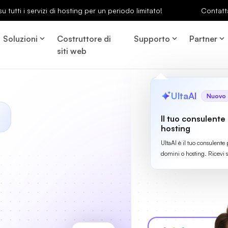
u tutti i servizi di hosting per un periodo limitato!
Contatt
Soluzioni
Costruttore di
Supporto
Partner
siti web
UltaAI
Nuovo
Il tuo consulente
hosting
UltaAI è il tuo consulente 
domini o hosting. Ricevi 