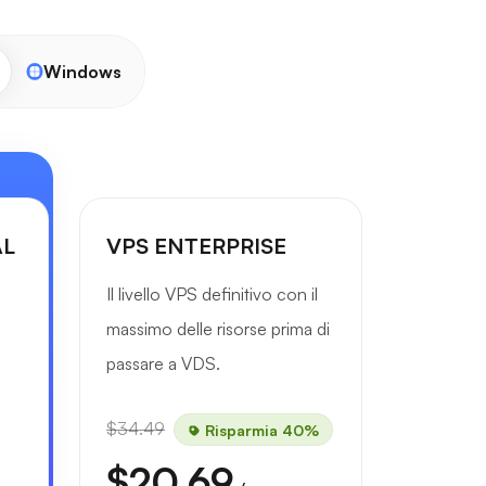
Windows
AL
VPS ENTERPRISE
Il livello VPS definitivo con il
massimo delle risorse prima di
passare a VDS.
$34.49
Risparmia 40%
$20.69