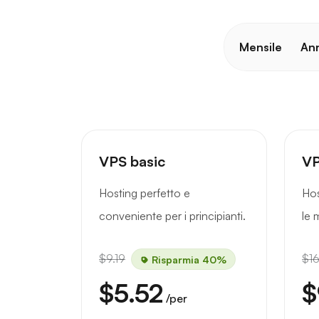
Mensile
An
VPS basic
VP
Hosting perfetto e
Hos
conveniente per i principianti.
le 
$9.19
$16
Risparmia 40%
$5.52
$
/per