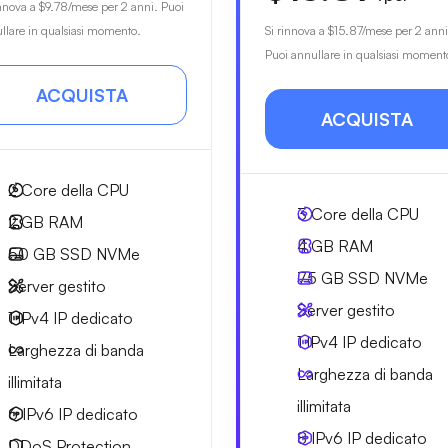
innova a
$9.78
/mese per 2 anni. Puoi
llare in qualsiasi momento.
Si rinnova a
$15.87
/mese per 2 anni
Puoi annullare in qualsiasi moment
ACQUISTA
ACQUISTA
2
Core della CPU
3
Core della CPU
2 GB
RAM
4 GB
RAM
50 GB
SSD NVMe
75 GB
SSD NVMe
Server gestito
Server gestito
1 IPv4
IP dedicato
1 IPv4
IP dedicato
Larghezza di
banda
Larghezza di
banda
illimitata
illimitata
6 IPv6
IP dedicato
8 IPv6
IP dedicato
DDoS Protection