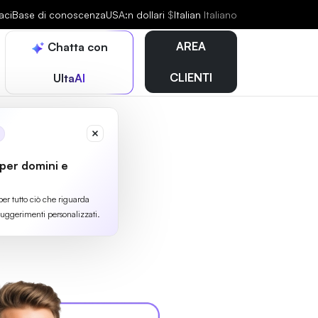
aci
Base di conoscenza
USA:n dollari
$
Italian
Italiano
AREA
Chatta con
CLIENTI
UltaAI
 per domini e
per tutto ciò che riguarda
suggerimenti personalizzati.