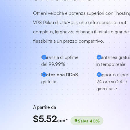
Ottieni velocità e potenza superiori con l'hostin
VPS Palau di UltaHost, che offre accesso root
completo, larghezza di banda illimitata e grande
flessibilità a un prezzo competitivo.
Garanzia di uptime
Istantanea gratui
del 99,99%
in tempo reale
Protezione DDoS
Supporto esper
gratuita
24 ore su 24, 7
giorni su 7
A partire da
$5.52
/per*
Salva 40%