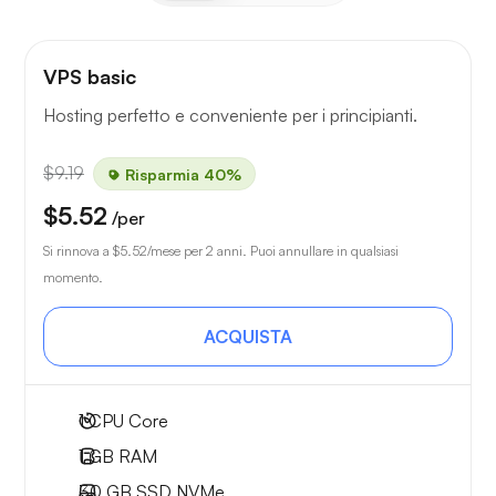
VPS basic
Hosting perfetto e conveniente per i principianti.
$9.19
Risparmia 40%
$5.52
/per
Si rinnova a
$5.52
/mese per 2 anni. Puoi annullare in qualsiasi
momento.
ACQUISTA
1
CPU Core
1 GB
RAM
30 GB
SSD NVMe