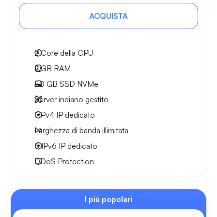
ACQUISTA
2
Core della CPU
2 GB
RAM
50 GB
SSD NVMe
Server indiano gestito
1 IPv4
IP dedicato
Larghezza di
banda illimitata
6 IPv6
IP dedicato
DDoS Protection
I più popolari