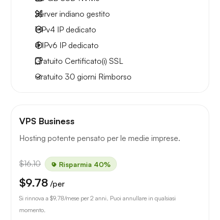
Server indiano gestito
1 IPv4
IP dedicato
4 IPv6
IP dedicato
Gratuito
Certificato(i) SSL
Gratuito
30 giorni
Rimborso
VPS Business
Hosting potente pensato per le medie imprese.
$16.10
Risparmia 40%
$9.78
/per
Si rinnova a
$9.78
/mese per 2 anni. Puoi annullare in qualsiasi
momento.