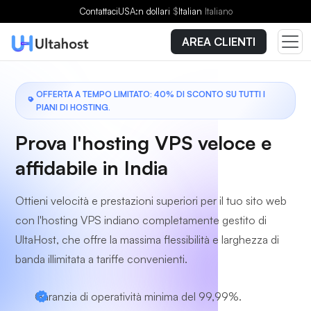
Scegli un piano
Contattaci
USA:n dollari
$
Italian
Italiano
AREA CLIENTI
OFFERTA A TEMPO LIMITATO: 40% DI SCONTO SU TUTTI I
PIANI DI HOSTING.
Prova l'hosting VPS veloce e
affidabile in India
Ottieni velocità e prestazioni superiori per il tuo sito web
con l'hosting VPS indiano completamente gestito di
UltaHost, che offre la massima flessibilità e larghezza di
banda illimitata a tariffe convenienti.
Garanzia di operatività minima del 99,99%.