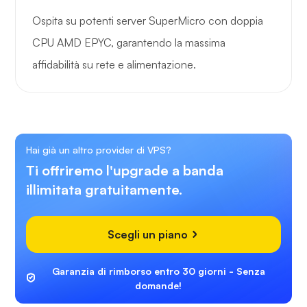
Ospita su potenti server SuperMicro con doppia
CPU AMD EPYC, garantendo la massima
affidabilità su rete e alimentazione.
Hai già un altro provider di VPS?
Ti offriremo l'upgrade a banda
illimitata gratuitamente.
Scegli un piano
Garanzia di rimborso entro 30 giorni - Senza
domande!