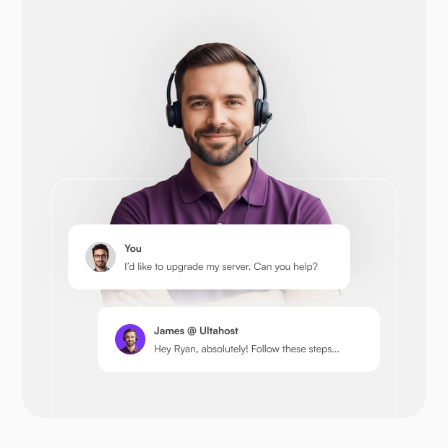
Opencart
Prestashop
Nextcloud