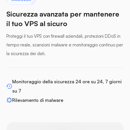
Sicurezza avanzata per mantenere
il tuo VPS al sicuro
Proteggi il tuo VPS con firewall aziendali, protezioni DDoS in
pannelli tampone
tempo reale, scansioni malware e monitoraggio continuo per
la sicurezza dei dati.
WP-extendify
Monitoraggio della sicurezza 24 ore su 24, 7 giorni
su 7
Rilevamento di malware
Drupal