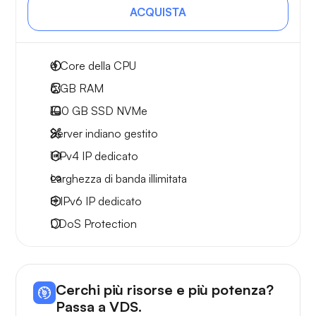
ACQUISTA
4
Core della CPU
6 GB
RAM
100 GB
SSD NVMe
Server indiano gestito
1 IPv4
IP dedicato
Larghezza di
banda illimitata
8 IPv6
IP dedicato
DDoS Protection
Cerchi più risorse e più potenza?
Passa a VDS.