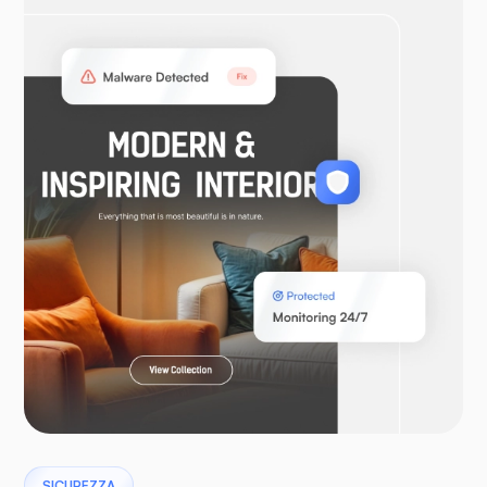
OpenVPN
WooCommerce
Laravel
Pterodattilo
SICUREZZA