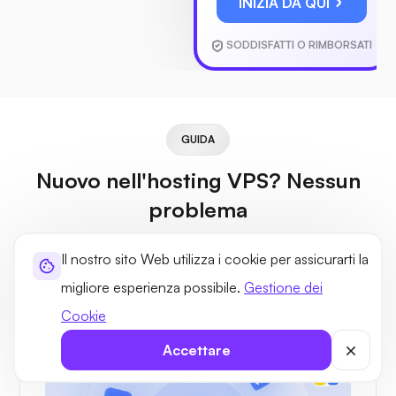
INIZIA DA QUI
SODDISFATTI O RIMBORSATI
GUIDA
Nuovo nell'hosting VPS? Nessun
problema
Se non hai familiarità con l'hosting VPS o ne conosci solo le
Il nostro sito Web utilizza i cookie per assicurarti la
basi, puoi utilizzare la nostra guida per scoprire perché
migliore esperienza possibile.
Gestione dei
offriamo il miglior hosting VPS in India.
Cookie
Accettare