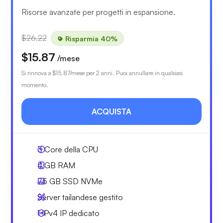
Risorse avanzate per progetti in espansione.
$26.22
Risparmia 40%
$15.87
/mese
Si rinnova a
$15.87
/mese per 2 anni. Puoi annullare in qualsiasi
momento.
ACQUISTA
3
Core della CPU
4 GB
RAM
75 GB
SSD NVMe
Server tailandese gestito
1 IPv4
IP dedicato