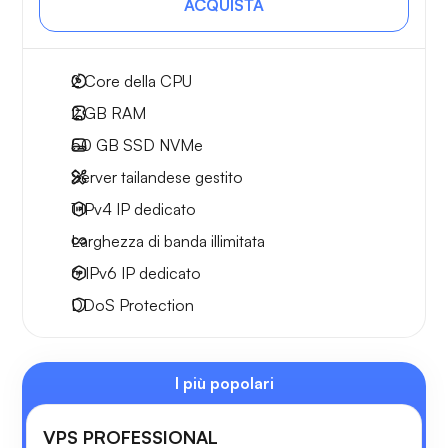
ACQUISTA
2
Core della CPU
2 GB
RAM
50 GB
SSD NVMe
Server tailandese gestito
1 IPv4
IP dedicato
Larghezza di
banda illimitata
6 IPv6
IP dedicato
DDoS Protection
I più popolari
VPS PROFESSIONAL