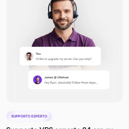
Drupal
Opencart
Prestashop
SUPPORTO ESPERTO
Nextcloud