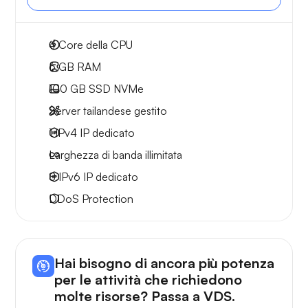
4
Core della CPU
6 GB
RAM
100 GB
SSD NVMe
Server tailandese gestito
1 IPv4
IP dedicato
Larghezza di
banda illimitata
8 IPv6
IP dedicato
DDoS Protection
Hai bisogno di ancora più potenza
per le attività che richiedono
molte risorse? Passa a VDS.