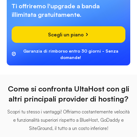
Ti offriremo l'upgrade a banda
illimitata gratuitamente.
Scegli un piano
Garanzia di rimborso entro 30 giorni - Senza
domande!
Come si confronta UltaHost con gli
altri principali provider di hosting?
Scopri tu stesso i vantaggi! Offriamo costantemente velocità
e funzionalità superiori rispetto a BlueHost, GoDaddy e
SiteGround, il tutto a un costo inferiore!