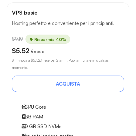
VPS basic
Hosting perfetto e conveniente per i principianti.
$9.19
Risparmia 40%
$5.52
/mese
Si rinnova a
$5.52
/mese per 2 anni. Puoi annullare in qualsiasi
momento.
ACQUISTA
1
CPU Core
1 GB
RAM
30 GB
SSD NVMe