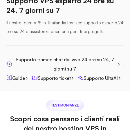
Supporto VPS esperto 24 ore su
24, 7 giorni su 7
Il nostro team VPS in Thailandia fornisce supporto esperto 24
ore su 24 e assistenza prioritaria per i tuoi progetti.
File marino
Supporto tramite chat dal vivo 24 ore su 24, 7
giorni su 7
Guide
Supporto ticket
Supporto UltaAI
Fotoprisma
TESTIMONIANZE
Scopri cosa pensano i clienti reali
Jitsi
del nostro hosting VPS in