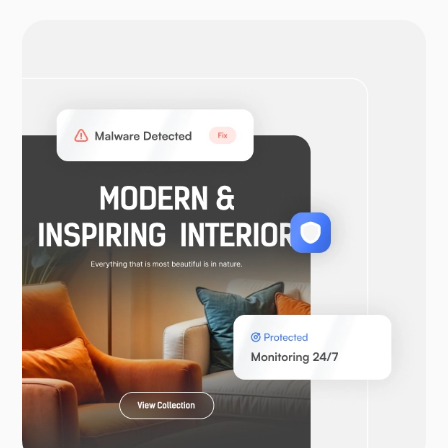
OpenVPN
WooCommerce
Laravel