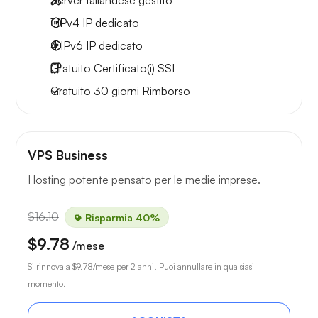
Server tailandese gestito
1 IPv4
IP dedicato
4 IPv6
IP dedicato
Gratuito
Certificato(i) SSL
Gratuito
30 giorni
Rimborso
VPS Business
Hosting potente pensato per le medie imprese.
$16.10
Risparmia 40%
$9.78
/mese
Si rinnova a
$9.78
/mese per 2 anni. Puoi annullare in qualsiasi
momento.