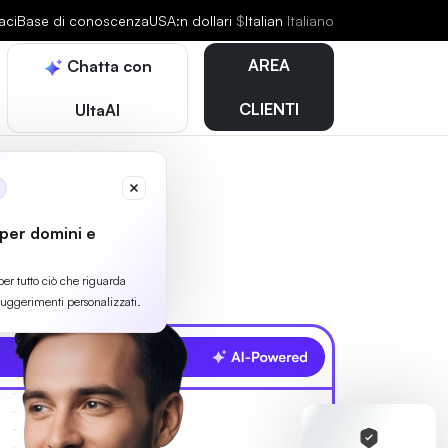
aci
Base di conoscenza
USA:n dollari
$
Italian
Italiano
AREA
Chatta con
CLIENTI
UltaAI
 per domini e
per tutto ciò che riguarda
suggerimenti personalizzati.