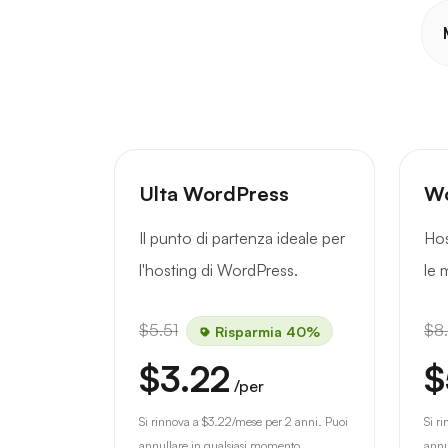
Ulta WordPress
Wo
Il punto di partenza ideale per
Hos
l'hosting di WordPress.
le 
$5.51
$8
Risparmia 40%
$3.22
$
/per
Si rinnova a
$3.22
/mese per 2 anni. Puoi
Si r
annullare in qualsiasi momento.
annu