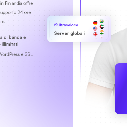
n Finlandia offre
e supporto 24 ore
am.
Ultraveloce
Server globali
a di banda e
illimitati
WordPress e SSL