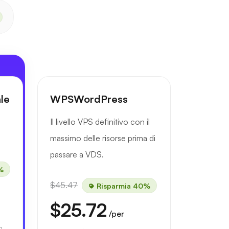
le
WPSWordPress
Il livello VPS definitivo con il
massimo delle risorse prima di
passare a VDS.
%
$45.47
Risparmia 40%
$25.72
/per
.
o.