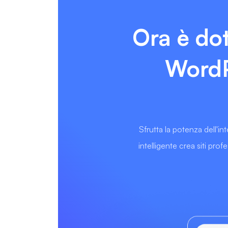
Ora è dot
WordPr
Sfrutta la potenza dell'in
intelligente crea siti pro