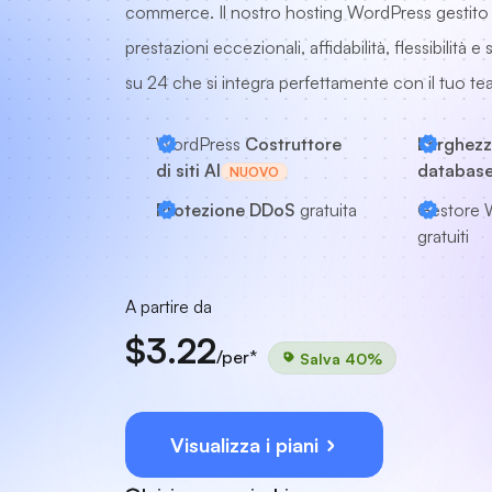
commerce. Il nostro hosting WordPress gestito i
prestazioni eccezionali, affidabilità, flessibilità 
su 24 che si integra perfettamente con il tuo te
WordPress
Costruttore
Larghezz
di siti AI
database 
NUOVO
Protezione DDoS
gratuita
Gestore 
gratuiti
A partire da
$3.22
/per*
Salva 40%
Visualizza i piani