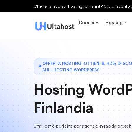
Offerta lampo sull'hosting: ottieni il 40% di sconto s
Domini
Hosting
OFFERTA HOSTING: OTTIENI IL 40% DI SC
SULL'HOSTING WORDPRESS
Hosting WordP
Finlandia
UltaHost è perfetto per agenzie in rapida crescit