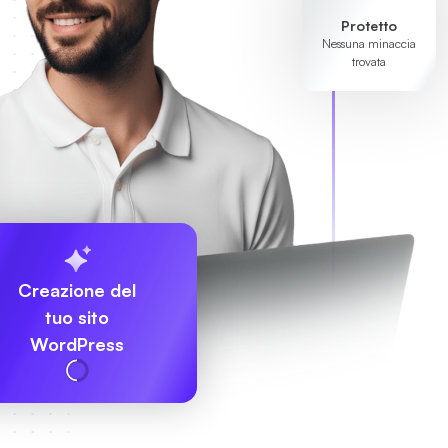
Protetto
Nessuna minaccia
trovata
Creazione del
tuo sito
WordPress