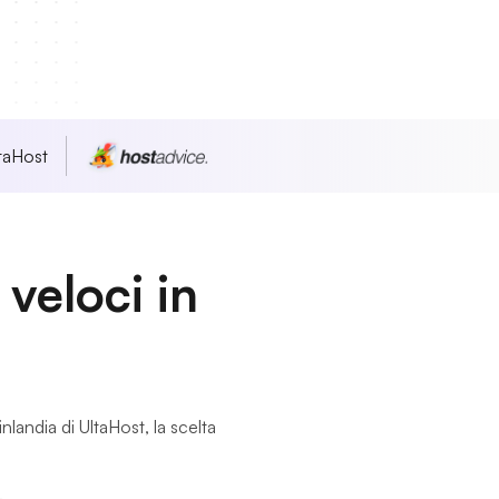
taHost
veloci in
landia di UltaHost, la scelta