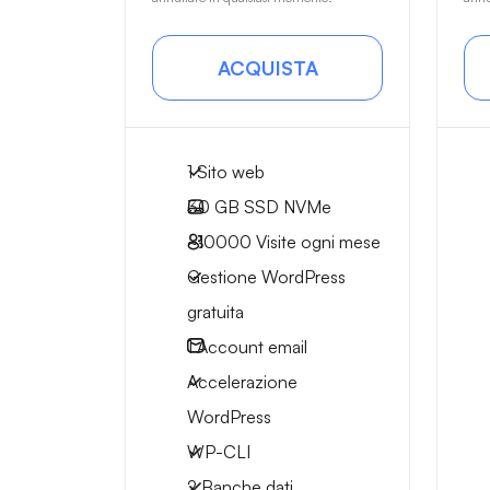
ACQUISTA
1 Sito web
30 GB
SSD NVMe
~10000
Visite ogni mese
Gestione WordPress
gratuita
1
Account email
Accelerazione
WordPress
WP-CLI
2 Banche dati