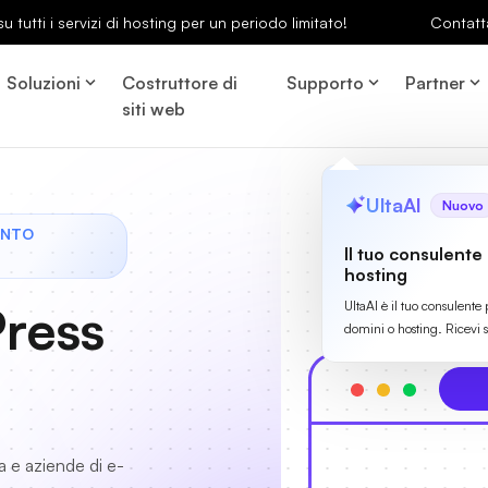
u tutti i servizi di hosting per un periodo limitato!
Contatt
Soluzioni
Costruttore di
Supporto
Partner
siti web
UltaAI
Nuovo
ONTO
Il tuo consulente
hosting
ress
UltaAI è il tuo consulente 
domini o hosting. Ricevi 
a e aziende di e-