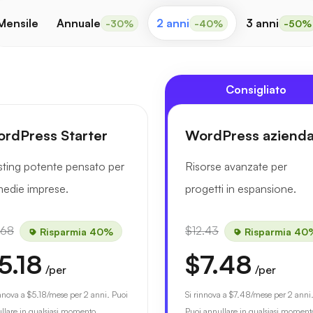
Mensile
Annuale
2 anni
3 anni
-30%
-40%
-50%
Consigliato
rdPress Starter
WordPress azienda
ting potente pensato per
Risorse avanzate per
medie imprese.
progetti in espansione.
.68
$12.43
Risparmia 40%
Risparmia 40
5.18
$7.48
/per
/per
innova a
$5.18
/mese per 2 anni. Puoi
Si rinnova a
$7.48
/mese per 2 anni
llare in qualsiasi momento.
Puoi annullare in qualsiasi moment