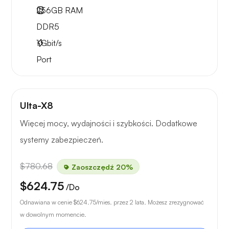
256GB
RAM
DDR5
1
Gbit/s
Port
Ulta-X8
Więcej mocy, wydajności i szybkości. Dodatkowe
systemy zabezpieczeń.
$780.68
Zaoszczędź 20%
$624.75
/Do
Odnawiana w cenie
$624.75
/mies. przez 2 lata. Możesz zrezygnować
w dowolnym momencie.