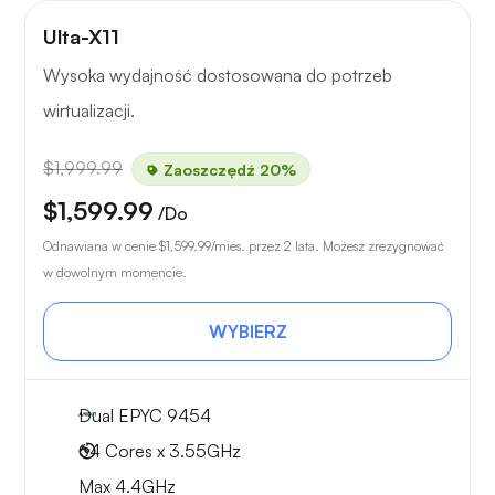
Ulta-X11
Wysoka wydajność dostosowana do potrzeb
wirtualizacji.
$1,999.99
Zaoszczędź 20%
$1,599.99
/Do
Odnawiana w cenie
$1,599.99
/mies. przez 2 lata. Możesz zrezygnować
w dowolnym momencie.
WYBIERZ
Dual EPYC 9454
64 Cores x 3.55GHz
Max 4.4GHz