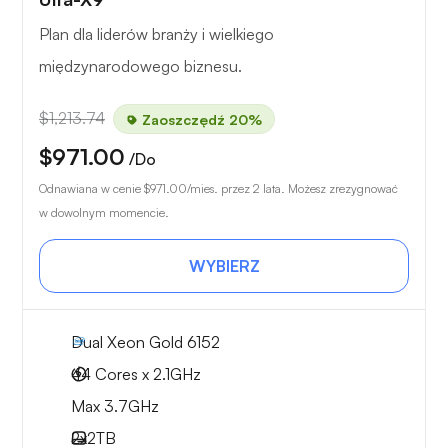
Plan dla liderów branży i wielkiego
międzynarodowego biznesu.
$1,213.74
Zaoszczędź 20%
$971.00
/Do
Odnawiana w cenie
$971.00
/mies. przez 2 lata. Możesz zrezygnować
w dowolnym momencie.
WYBIERZ
Dual Xeon Gold 6152
44 Cores x 2.1GHz
Max 3.7GHz
2x
2TB