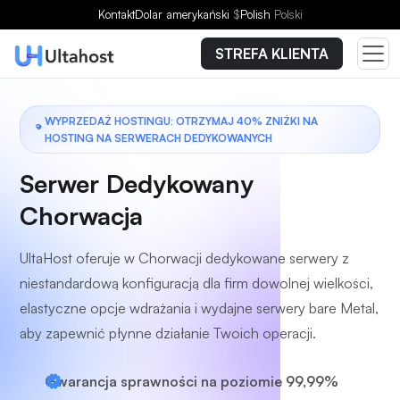
Wybierz plan
Kontakt
Dolar amerykański
$
Polish
Polski
STREFA KLIENTA
WYPRZEDAŻ HOSTINGU: OTRZYMAJ 40% ZNIŻKI NA
HOSTING NA SERWERACH DEDYKOWANYCH
Serwer Dedykowany
Chorwacja
UltaHost oferuje w Chorwacji dedykowane serwery z
niestandardową konfiguracją dla firm dowolnej wielkości,
elastyczne opcje wdrażania i wydajne serwery bare Metal,
aby zapewnić płynne działanie Twoich operacji.
Gwarancja sprawności na poziomie 99,99%