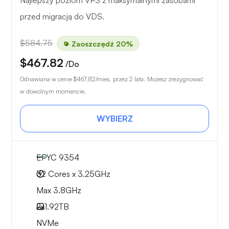
Najlepszy poziom VPS z maksymalnymi zasobami
przed migracją do VDS.
$584.75
Zaoszczędź 20%
$467.82
/Do
Odnawiana w cenie
$467.82
/mies. przez 2 lata. Możesz zrezygnować
w dowolnym momencie.
WYBIERZ
EPYC 9354
32 Cores x 3.25GHz
Max 3.8GHz
2x
1.92TB
NVMe