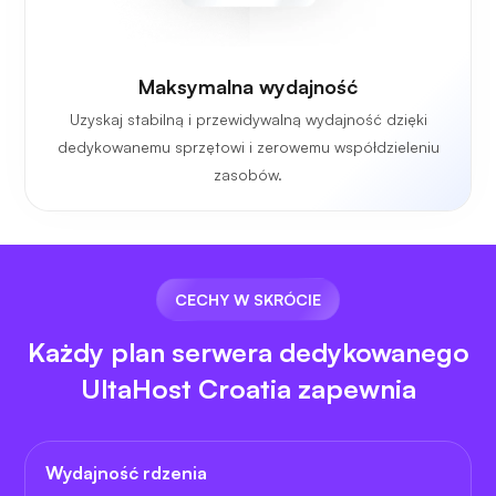
Maksymalna wydajność
Uzyskaj stabilną i przewidywalną wydajność dzięki
dedykowanemu sprzętowi i zerowemu współdzieleniu
zasobów.
CECHY W SKRÓCIE
Każdy plan serwera dedykowanego
UltaHost Croatia zapewnia
Wydajność rdzenia