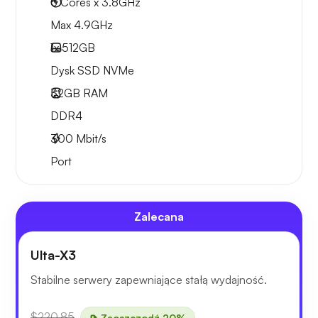
6 Cores x 3.8GHz
Max 4.9GHz
1x
512GB
Dysk SSD NVMe
32GB
RAM
DDR4
300
Mbit/s
Port
Zalecana
Ulta-X3
Stabilne serwery zapewniające stałą wydajność.
$220.85
Zaoszczędź 20%