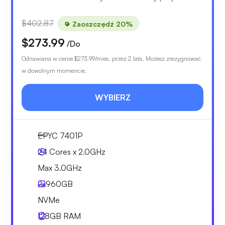
$402.87
Zaoszczędź 20%
$273.99
/Do
Odnawiana w cenie
$273.99
/mies. przez 2 lata. Możesz zrezygnować
w dowolnym momencie.
WYBIERZ
EPYC 7401P
24 Cores x 2.0GHz
Max 3.0GHz
2x
960GB
NVMe
128GB
RAM