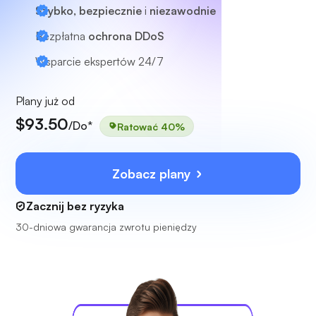
Szybko, bezpiecznie
i
niezawodnie
Bezpłatna
ochrona DDoS
Wsparcie ekspertów
24/7
Plany już od
$93.50
/Do*
Ratować 40%
Zobacz plany
Zacznij bez ryzyka
30-dniowa gwarancja zwrotu pieniędzy