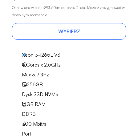
Odnawiana w cenie
$93.50
/mies. przez 2 lata. Możesz zrezygnować w
dowolnym momencie.
WYBIERZ
Xeon 3-1265L V3
4 Cores x 2.5GHz
Max 3.7GHz
1x
256GB
Dysk SSD NVMe
16GB
RAM
DDR3
300
Mbit/s
Port