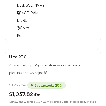
Dysk SSD NVMe
384GB
RAM
DDR5
2
Gbit/s
Port
Ulta-X10
Absolutny top! Pięciokrotnie większa moc i
piorunująca wydajność!
$1,297.24
Zaoszczędź 20%
$1,037.82
/Do
Odnawiana w cenie
$1,037.82
/mies. przez 2 lata. Możesz zrezygnować