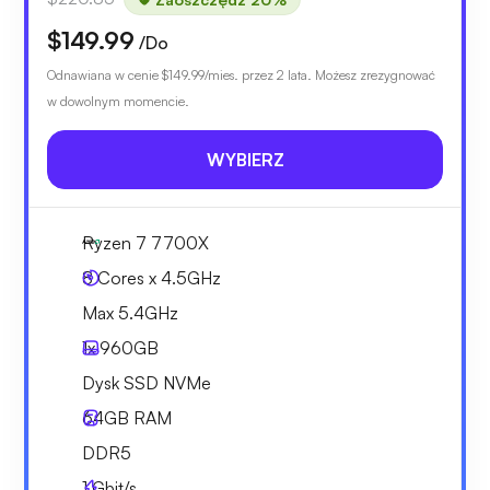
$149.99
/Do
Odnawiana w cenie
$149.99
/mies. przez 2 lata. Możesz zrezygnować
w dowolnym momencie.
WYBIERZ
Ryzen 7 7700X
8 Cores x 4.5GHz
Max 5.4GHz
1x
960GB
Dysk SSD NVMe
64GB
RAM
DDR5
1
Gbit/s