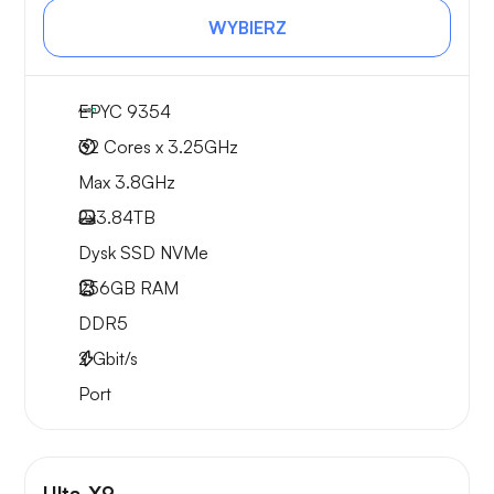
WYBIERZ
EPYC 9354
32 Cores x 3.25GHz
Max 3.8GHz
2x
3.84TB
Dysk SSD NVMe
256GB
RAM
DDR5
2
Gbit/s
Port
Ulta-X9