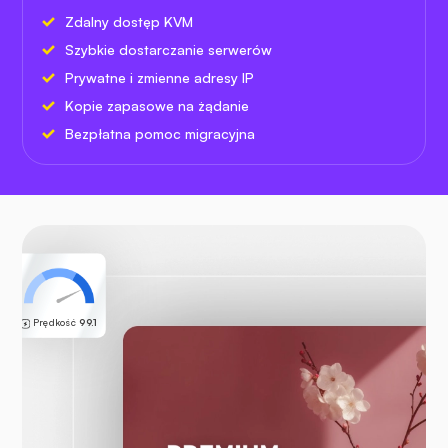
Zdalny dostęp KVM
Szybkie dostarczanie serwerów
Prywatne i zmienne adresy IP
Kopie zapasowe na żądanie
Bezpłatna pomoc migracyjna
Prędkość
99.1