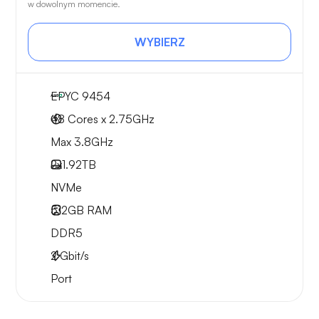
w dowolnym momencie.
WYBIERZ
EPYC 9454
48 Cores x 2.75GHz
Max 3.8GHz
2x
1.92TB
NVMe
512GB
RAM
DDR5
2
Gbit/s
Port