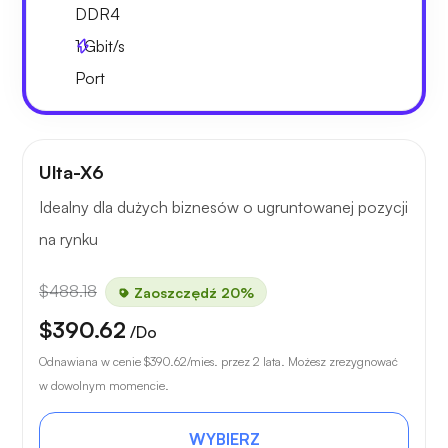
DDR4
1
Gbit/s
Port
Ulta-X6
Idealny dla dużych biznesów o ugruntowanej pozycji
na rynku
$488.18
Zaoszczędź 20%
$390.62
/Do
Odnawiana w cenie
$390.62
/mies. przez 2 lata. Możesz zrezygnować
w dowolnym momencie.
WYBIERZ