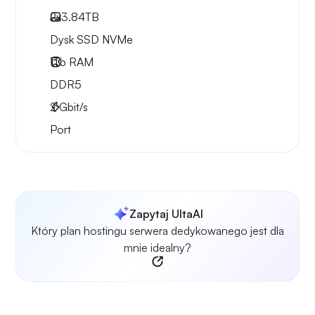
2x
3.84TB
Dysk SSD NVMe
1Tb
RAM
DDR5
2
Gbit/s
Port
Zapytaj UltaAI
Który plan hostingu serwera dedykowanego jest dla
mnie idealny?