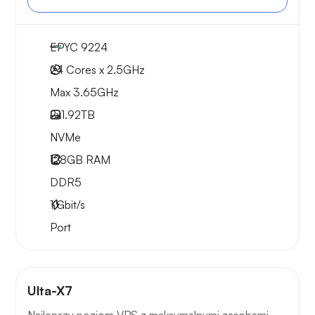
EPYC 9224
24 Cores x 2.5GHz
Max 3.65GHz
2x
1.92TB
NVMe
128GB
RAM
DDR5
1
Gbit/s
Port
Ulta-X7