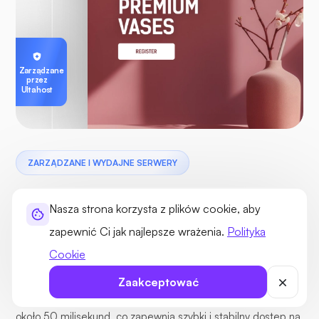
Zarządzane
przez
Ultahost
ZARZĄDZANE I WYDAJNE SERWERY
Szybkie serwery z globalnie niskim
Nasza strona korzysta z plików cookie, aby
opóźnieniem
zapewnić Ci jak najlepsze wrażenia.
Polityka
Ciesz się wysoką wydajnością dzięki procesorom o wysokim
Cookie
taktowaniu i prędkości sieci na żądanie do 10 Gb/s. Nasze
Zaakceptować
globalne centra danych zapewniają średni ping na poziomie
około 50 milisekund, co zapewnia szybki i stabilny dostęp na