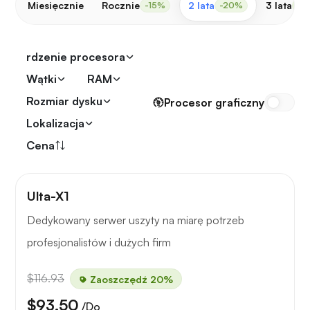
Miesięcznie
Rocznie
2 lata
3 lata
-15%
-20%
-3
rdzenie procesora
Wątki
RAM
Rozmiar dysku
Procesor graficzny
Lokalizacja
Cena
Ulta-X1
Dedykowany serwer uszyty na miarę potrzeb
profesjonalistów i dużych firm
$116.93
Zaoszczędź 20%
$93.50
/Do