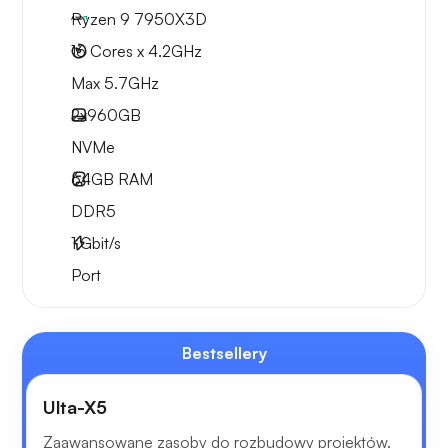
Ryzen 9 7950X3D
16 Cores x 4.2GHz
Max 5.7GHz
2x
960GB
NVMe
64GB
RAM
DDR5
1
Gbit/s
Port
Bestsellery
Ulta-X5
Zaawansowane zasoby do rozbudowy projektów.