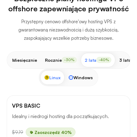
offshore zapewniające prywatność
Przystępny cenowo offshore'owy hosting VPS z
gwarantowaną niezawodnością i dużą szybkością,
zaspokajający wszelkie potrzeby biznesowe.
Miesięcznie
Rocznie
2 lata
3 lata
-30%
-40%
-
Linux
Windows
VPS BASIC
Idealny i niedrogi hosting dla początkujących.
$9.19
Zaoszczędź 40%