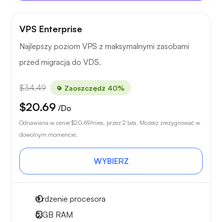
VPS Enterprise
Najlepszy poziom VPS z maksymalnymi zasobami
przed migracją do VDS.
$34.49
Zaoszczędź 40%
$20.69
/Do
Odnawiana w cenie
$20.69
/mies. przez 2 lata. Możesz zrezygnować w
dowolnym momencie.
WYBIERZ
4
rdzenie procesora
6 GB
RAM