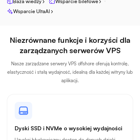
Baza wiedzy
Wsparcie biletowe
Wsparcie UltaAI
Niezrównane funkcje i korzyści dla
Pleksa
zarządzanych serwerów VPS
Nasze zarządzane serwery VPS offshore oferują kontrolę,
elastyczność i stałą wydajność, idealną dla każdej witryny lub
aplikacji.
Własna transmisja
Strażnik drutu
Dyski SSD i NVMe o wysokiej wydajności
Uzyskaj błyskawiczny dostęp do danych dzięki