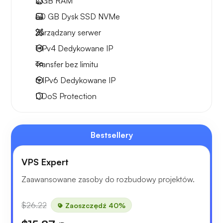
2 GB
RAM
50 GB
Dysk SSD NVMe
Zarządzany serwer
1 IPv4
Dedykowane IP
Transfer bez limitu
6 IPv6
Dedykowane IP
DDoS Protection
Bestsellery
VPS Expert
Zaawansowane zasoby do rozbudowy projektów.
$26.22
Zaoszczędź 40%