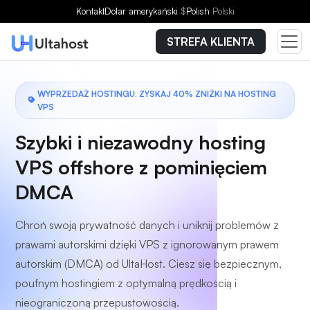
Wybierz plan
Kontakt
Dolar amerykański
$
Polish
Polski
STREFA KLIENTA
WYPRZEDAŻ HOSTINGU: ZYSKAJ 40% ZNIŻKI NA HOSTING
VPS
Szybki i niezawodny hosting
VPS offshore z pominięciem
DMCA
Chroń swoją prywatność danych i uniknij problemów z
prawami autorskimi dzięki VPS z ignorowanym prawem
autorskim (DMCA) od UltaHost. Ciesz się bezpiecznym,
poufnym hostingiem z optymalną prędkością i
nieograniczoną przepustowością.