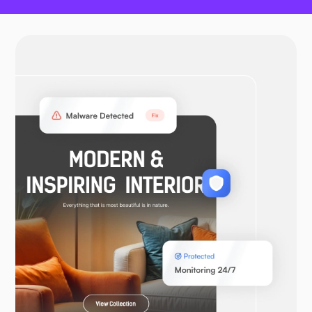
OtwórzVPN
WooCommerce
Laravel