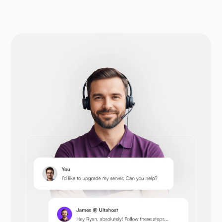
Drupal
Otwórz koszyk
Prestashop