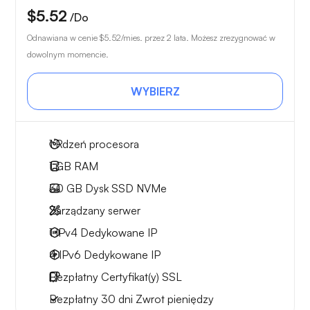
$5.52
/Do
Odnawiana w cenie
$5.52
/mies. przez 2 lata. Możesz zrezygnować w
dowolnym momencie.
WYBIERZ
1
Rdzeń procesora
1 GB
RAM
30 GB
Dysk SSD NVMe
Zarządzany serwer
1 IPv4
Dedykowane IP
4 IPv6
Dedykowane IP
Bezpłatny
Certyfikat(y) SSL
Bezpłatny
30 dni
Zwrot pieniędzy