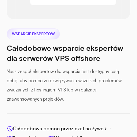
Następna chmura
WSPARCIE EKSPERTÓW
Całodobowe wsparcie ekspertów
Plik morski
dla serwerów VPS offshore
Nasz zespół ekspertów ds. wsparcia jest dostępny całą
dobę, aby pomóc w rozwiązywaniu wszelkich problemów
związanych z hostingiem VPS lub w realizacji
Fotopryzmat
zaawansowanych projektów.
Całodobowa pomoc przez czat na żywo
Jitsi