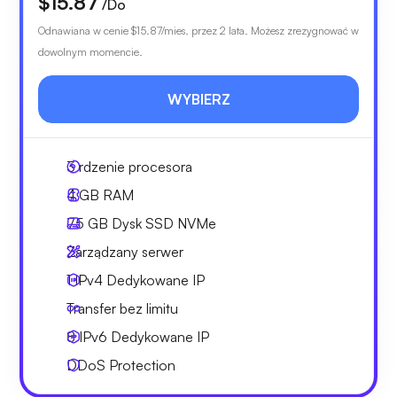
$15.87
/Do
Odnawiana w cenie
$15.87
/mies. przez 2 lata. Możesz zrezygnować w
dowolnym momencie.
WYBIERZ
3
rdzenie procesora
4 GB
RAM
75 GB
Dysk SSD NVMe
Zarządzany serwer
1 IPv4
Dedykowane IP
Transfer bez limitu
8 IPv6
Dedykowane IP
DDoS Protection