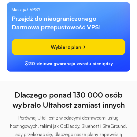
Masz już VPS?
Przejdź do nieograniczonego
Darmowa przepustowość VPS!
Wybierz plan
30-dniowa gwarancja zwrotu pieniędzy
Dlaczego ponad 130 000 osób
wybrało Ultahost zamiast innych
Porównaj UltaHost z wiodącymi dostawcami usług
hostingowych, takimi jak GoDaddy, Bluehost i SiteGround,
aby przekonać się, dlaczego nasze plany zapewniają