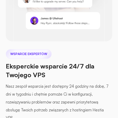
Następna chmura
WSPARCIE EKSPERTÓW
Eksperckie wsparcie 24/7 dla
Plik morski
Twojego VPS
Nasz zespół wsparcia jest dostępny 24 godziny na dobę, 7
dni w tygodniu i chętnie pomoże Ci w konfiguracji,
rozwiązywaniu problemów oraz zapewni priorytetową
Fotopryzmat
obsługę Twoich potrzeb związanych z hostingiem Hestia
VPS.