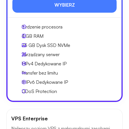
WYBIERZ
3
rdzenie procesora
4 GB
RAM
75 GB
Dysk SSD NVMe
Zarządzany serwer
1 IPv4
Dedykowane IP
Transfer bez limitu
8 IPv6
Dedykowane IP
DDoS Protection
VPS Enterprise
Najlepszy poziom VPS z maksymalnymi zasobami