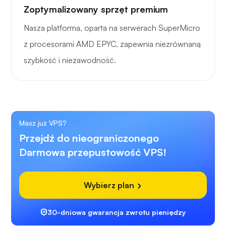
Zoptymalizowany sprzęt premium
Nasza platforma, oparta na serwerach SuperMicro
z procesorami AMD EPYC, zapewnia niezrównaną
szybkość i niezawodność.
Masz już VPS?
Przejdź do nieograniczonego
Darmowa przepustowość VPS!
Wybierz plan
30-dniowa gwarancja zwrotu pieniędzy