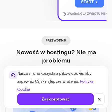
START
GWARANCJA ZWROTU PIENIĘ
PRZEWODNIK
Nowość w hostingu? Nie ma
problemu
Nasza platforma jest w pełni wyposażona w funkcje, których
Nasza strona korzysta z plików cookie, aby
potrzebujesz, aby udoskonalić swoje cyfrowe doświadczenia
zapewnić Ci jak najlepsze wrażenia.
Polityka
z nami.
Cookie
Zaakceptować