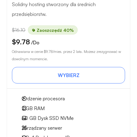
Solidny hosting stworzony dla średnich
przedsiębiorstw.
$16.10
Zaoszczędź 40%
$9.78
/Do
Odnawiana w cenie
$9.78
/mies. przez 2 lata. Możesz zrezygnować w
dowolnym momencie.
WYBIERZ
2
rdzenie procesora
2 GB
RAM
50 GB
Dysk SSD NVMe
Zarządzany serwer