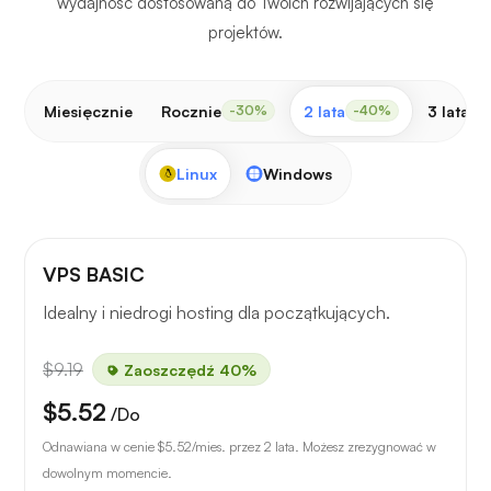
wydajność dostosowaną do Twoich rozwijających się
projektów.
Miesięcznie
Rocznie
2 lata
3 lata
-30%
-40%
-
Linux
Windows
VPS BASIC
Idealny i niedrogi hosting dla początkujących.
$9.19
Zaoszczędź 40%
$5.52
/Do
Odnawiana w cenie
$5.52
/mies. przez 2 lata. Możesz zrezygnować w
dowolnym momencie.