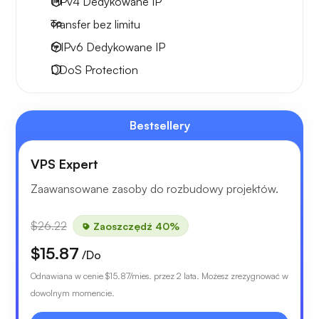
1 IPv4
Dedykowane IP
Transfer bez limitu
6 IPv6
Dedykowane IP
DDoS Protection
Bestsellery
VPS Expert
Zaawansowane zasoby do rozbudowy projektów.
$26.22
Zaoszczędź 40%
$15.87
/Do
Odnawiana w cenie
$15.87
/mies. przez 2 lata. Możesz zrezygnować w
dowolnym momencie.