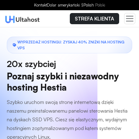
Kontakt
Dolar amerykański
$
Polish
Polski
STREFA KLIENTA
WYPRZEDAŻ HOSTINGU: ZYSKAJ 40% ZNIŻKI NA HOSTING
VPS
20x szybciej
Poznaj szybki i niezawodny
hosting Hestia
Szybko uruchom swoją stronę internetową dzięki
naszemu preinstalowanemu panelowi sterowania Hestia
na dyskach SSD VPS. Ciesz się elastycznym, wydajnym
hostingiem zoptymalizowanym pod kątem systemów
operacyjnych Linux.