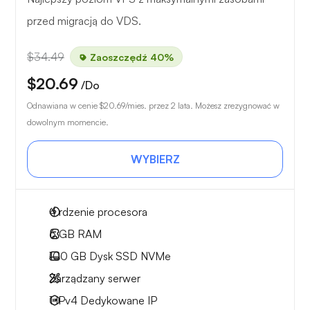
przed migracją do VDS.
$34.49
Zaoszczędź 40%
$20.69
/Do
Odnawiana w cenie
$20.69
/mies. przez 2 lata. Możesz zrezygnować w
dowolnym momencie.
WYBIERZ
4
rdzenie procesora
6 GB
RAM
100 GB
Dysk SSD NVMe
Zarządzany serwer
1 IPv4
Dedykowane IP