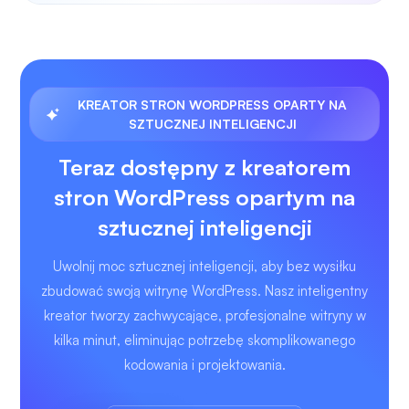
KREATOR STRON WORDPRESS OPARTY NA
SZTUCZNEJ INTELIGENCJI
Teraz dostępny z kreatorem
stron WordPress opartym na
sztucznej inteligencji
Uwolnij moc sztucznej inteligencji, aby bez wysiłku
zbudować swoją witrynę WordPress. Nasz inteligentny
kreator tworzy zachwycające, profesjonalne witryny w
kilka minut, eliminując potrzebę skomplikowanego
kodowania i projektowania.