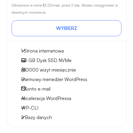
Odnawiana w cenie
$3.22
/mies. przez 2 lata. Możesz zrezygnować w
dowolnym momencie.
WYBIERZ
1 Strona internetowa
30 GB
Dysk SSD NVMe
~10000
wizyt miesięcznie
Darmowy menedżer WordPress
1
Konto e-mail
Akceleracja WordPressa
WP-CLI
2 Bazy danych