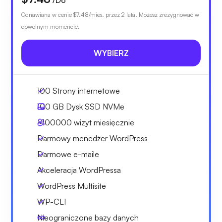
/Do
Odnawiana w cenie
$7.48
/mies. przez 2 lata. Możesz zrezygnować w
dowolnym momencie.
WYBIERZ
100 Strony internetowe
100 GB
Dysk SSD NVMe
~100000
wizyt miesięcznie
Darmowy menedżer WordPress
Darmowe e-maile
Akceleracja WordPressa
WordPress Multisite
WP-CLI
Nieograniczone bazy danych