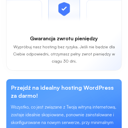
Gwarancja zwrotu pieniędzy
Wypróbuj nasz hosting bez ryzyka. Jeśli nie będzie dla
Ciebie odpowiedni, otrzymasz pełny zwrot pieniędzy w
ciągu 30 dni.
Przejdź na idealny hosting WordPress
za darmo!
Wszystko, co jest związane z Twoją witryną internetową,
zostaje idealnie skopiowane, ponownie zainstalowane i
skonfigurowane na nowym serwerze, przy minimalnym