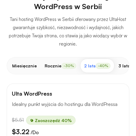
WordPress w Serbii
Tani hosting WordPress w Serbii oferowany przez UltaHost
gwarantuje szybkość, niezawodność i wydajność, jakich
potrzebuje Twoja strona, co stawia ją jako wiodący wybór w
regionie.
Miesięcznie
Rocznie
2 lata
3 lata
-30%
-40%
-
Ulta WordPress
Idealny punkt wyjścia do hostingu dla WordPressa
$5.51
Zaoszczędź 40%
$3.22
/Do