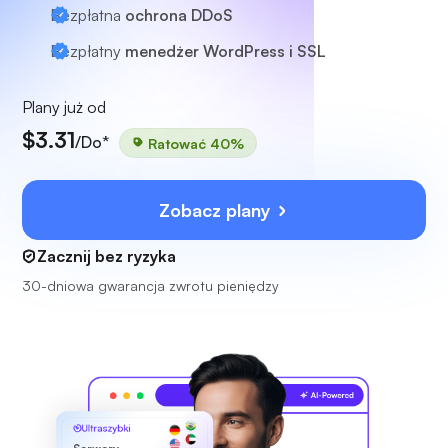
Bezpłatna
ochrona DDoS
Bezpłatny
menedżer WordPress i SSL
Plany już od
$3.31
/Do*
Ratować 40%
Zobacz plany
Zacznij bez ryzyka
30-dniowa gwarancja zwrotu pieniędzy
Ultraszybki