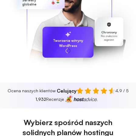
Serwery
globalne
Chroniony
Nie znaleziono
zagrożeń
Tworzenie witryny
WordPress
Celujący
Ocena naszych klientów
4.9 / 5
1,932
Recenzje
Wybierz spośród naszych
solidnych planów hostingu