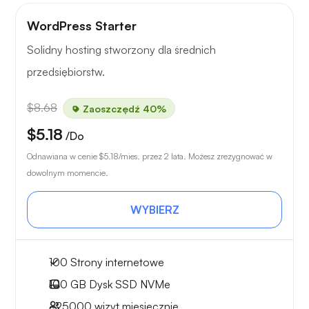
WordPress Starter
Solidny hosting stworzony dla średnich
przedsiębiorstw.
$8.68
Zaoszczędź 40%
$5.18
/Do
Odnawiana w cenie
$5.18
/mies. przez 2 lata. Możesz zrezygnować w
dowolnym momencie.
WYBIERZ
100 Strony internetowe
100 GB
Dysk SSD NVMe
~25000
wizyt miesięcznie