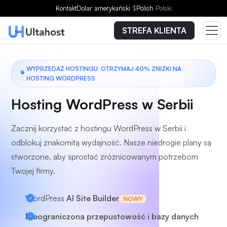
Wybierz plan
Kontakt
Dolar amerykański
$
Polish
Polski
STREFA KLIENTA
WYPRZEDAŻ HOSTINGU: OTRZYMAJ 40% ZNIŻKI NA
HOSTING WORDPRESS
Hosting WordPress w Serbii
Zacznij korzystać z hostingu WordPress w Serbii i
odblokuj znakomitą wydajność. Nasze niedrogie plany są
stworzone, aby sprostać zróżnicowanym potrzebom
Twojej firmy.
WordPress
AI Site Builder
NOWY
Nieograniczona przepustowość i bazy danych