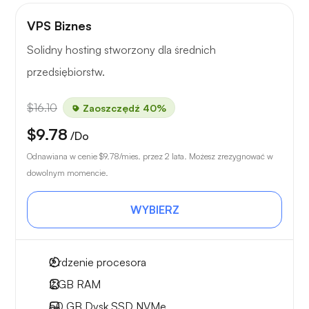
VPS Biznes
Solidny hosting stworzony dla średnich
przedsiębiorstw.
$16.10
Zaoszczędź 40%
$9.78
/Do
Odnawiana w cenie
$9.78
/mies. przez 2 lata. Możesz zrezygnować w
dowolnym momencie.
WYBIERZ
2
rdzenie procesora
2 GB
RAM
50 GB
Dysk SSD NVMe