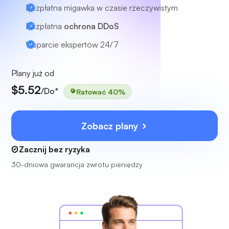
Bezpłatna migawka w czasie rzeczywistym
Bezpłatna
ochrona DDoS
Wsparcie ekspertów
24/7
Plany już od
$5.52
/Do*
Ratować 40%
Zobacz plany
Zacznij bez ryzyka
30-dniowa gwarancja zwrotu pieniędzy