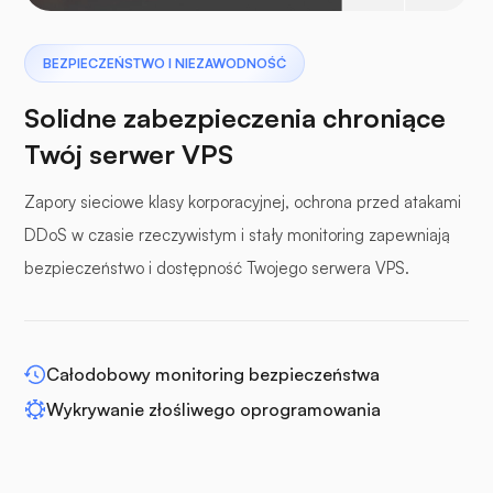
Pterodaktyl
BEZPIECZEŃSTWO I NIEZAWODNOŚĆ
Solidne zabezpieczenia chroniące
Twój serwer VPS
Zapory sieciowe klasy korporacyjnej, ochrona przed atakami
panele buforowe
DDoS w czasie rzeczywistym i stały monitoring zapewniają
bezpieczeństwo i dostępność Twojego serwera VPS.
WP-rozszerz
Całodobowy monitoring bezpieczeństwa
Wykrywanie złośliwego oprogramowania