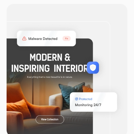
OtwórzVPN
WooCommerce
Laravel