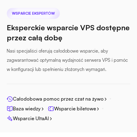
WSPARCIE EKSPERTÓW
Eksperckie wsparcie VPS dostępne
przez całą dobę
Plik morski
Nasi specjaliści oferują całodobowe wsparcie, aby
zagwarantować optymalną wydajność serwera VPS i pomóc
w konfiguracji lub spełnieniu złożonych wymagań.
Fotopryzmat
Całodobowa pomoc przez czat na żywo
Baza wiedzy
Wsparcie biletowe
Wsparcie UltaAI
Jitsi