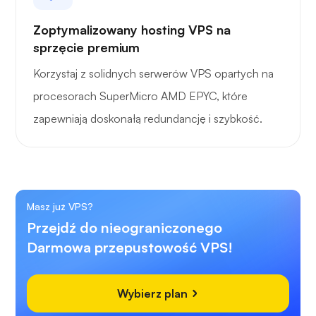
Zoptymalizowany hosting VPS na
sprzęcie premium
Korzystaj z solidnych serwerów VPS opartych na
procesorach SuperMicro AMD EPYC, które
zapewniają doskonałą redundancję i szybkość.
Masz już VPS?
Przejdź do nieograniczonego
Darmowa przepustowość VPS!
Wybierz plan