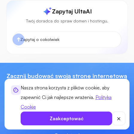
Zapytaj UltaAI
Twój doradca do spraw domen i hostingu.
Zacznij budować swoją stronę internetową
już dziś!
Nasza strona korzysta z plików cookie, aby
Ciesz się mocą, elastycznością i kontrolą nad swoimi
zapewnić Ci jak najlepsze wrażenia.
Polityka
witrynami dzięki naszemu hostingowi internetowemu nowej
Cookie
generacji. Nasi eksperci, wiodący w branży, służą pomocą
Zaakceptować
techniczną przez całą dobę, 7 dni w tygodniu