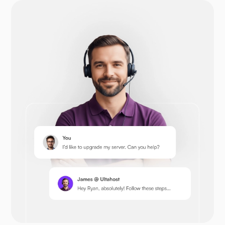
Drupal
Otwórz koszyk
Prestashop
Następna chmura