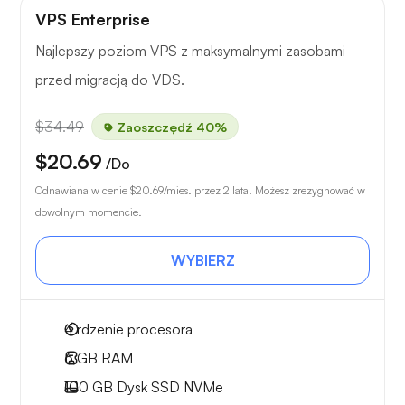
VPS Enterprise
Najlepszy poziom VPS z maksymalnymi zasobami
przed migracją do VDS.
$34.49
Zaoszczędź 40%
$20.69
/Do
Odnawiana w cenie
$20.69
/mies. przez 2 lata. Możesz zrezygnować w
dowolnym momencie.
WYBIERZ
4
rdzenie procesora
6 GB
RAM
100 GB
Dysk SSD NVMe