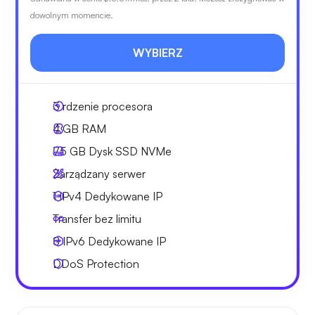
dowolnym momencie.
WYBIERZ
3
rdzenie procesora
4 GB
RAM
75 GB
Dysk SSD NVMe
Zarządzany serwer
1 IPv4
Dedykowane IP
Transfer bez limitu
8 IPv6
Dedykowane IP
DDoS Protection