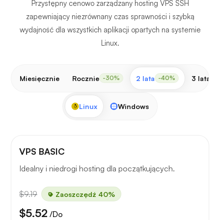
Przystępny cenowo zarządzany hosting VPS SSH
zapewniający niezrównany czas sprawności i szybką
wydajność dla wszystkich aplikacji opartych na systemie
Linux.
Miesięcznie
Rocznie
2 lata
3 lata
-30%
-40%
-
Linux
Windows
VPS BASIC
Idealny i niedrogi hosting dla początkujących.
$9.19
Zaoszczędź 40%
$5.52
/Do