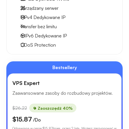
Zarządzany serwer
1 IPv4
Dedykowane IP
Transfer bez limitu
6 IPv6
Dedykowane IP
DDoS Protection
Bestsellery
VPS Expert
Zaawansowane zasoby do rozbudowy projektów.
$26.22
Zaoszczędź 40%
$15.87
/Do
Odnawiana w cenie
$15.87
/mies. przez 2 lata. Możesz zrezygnować w