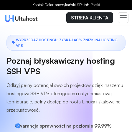
Wybierz plan
Kontakt
Dolar amerykański
$
Polish
Polski
STREFA KLIENTA
WYPRZEDAŻ HOSTINGU: ZYSKAJ 40% ZNIŻKI NA HOSTING
VPS
Poznaj błyskawiczny hosting
SSH VPS
Odkryj pełny potencjał swoich projektów dzięki naszemu
hostingowi SSH VPS oferującemu natychmiastową
konfigurację, pełny dostęp do roota Linuxa i skalowalną
przepustowość.
Gwarancja sprawności na poziomie 99,99%