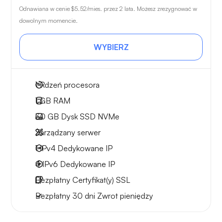
Odnawiana w cenie
$5.52
/mies. przez 2 lata. Możesz zrezygnować w
dowolnym momencie.
WYBIERZ
1
Rdzeń procesora
1 GB
RAM
30 GB
Dysk SSD NVMe
Zarządzany serwer
1 IPv4
Dedykowane IP
4 IPv6
Dedykowane IP
Bezpłatny
Certyfikat(y) SSL
Bezpłatny
30 dni
Zwrot pieniędzy