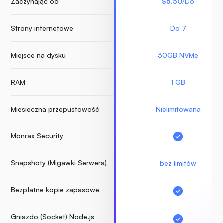
Zaczynając od
$5.50
/Do
Strony internetowe
Do 7
Miejsce na dysku
30GB NVMe
RAM
1 GB
Miesięczna przepustowość
Nielimitowana
Monrax Security
Snapshoty (Migawki Serwera)
bez limitów
Bezpłatne kopie zapasowe
Gniazdo (Socket) Node.js