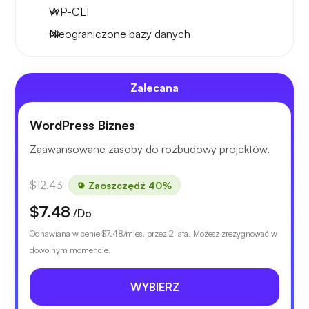
WP-CLI
Nieograniczone bazy danych
Zalecana
WordPress Biznes
Zaawansowane zasoby do rozbudowy projektów.
$12.43
Zaoszczędź 40%
$7.48
/Do
Odnawiana w cenie
$7.48
/mies. przez 2 lata. Możesz zrezygnować w
dowolnym momencie.
WYBIERZ