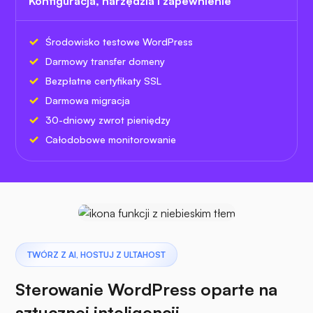
Konfiguracja, narzędzia i zapewnienie
Środowisko testowe WordPress
Darmowy transfer domeny
Bezpłatne certyfikaty SSL
Darmowa migracja
30-dniowy zwrot pieniędzy
Całodobowe monitorowanie
TWÓRZ Z AI, HOSTUJ Z ULTAHOST
Sterowanie WordPress oparte na
sztucznej inteligencji,