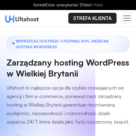
Wybierz plan
Kontakt
Dolar amerykański
$
Polish
Polski
STREFA KLIENTA
WYPRZEDAŻ HOSTINGU: OTRZYMAJ 40% ZNIŻKI NA
HOSTING WORDPRESS
Zarządzany hosting WordPress
w Wielkiej Brytanii
Ultahost to najlepsza opcja dla szybko rozwijających się
agencji i firm e-commerce, ponieważ nasz zarządzany
hosting w Wielkiej Brytanii gwarantuje niezrównaną
wydajność, niezawodność i różnorodność dzięki
wsparciu 24/7, które działa jako Twój rozszerzony zespół.