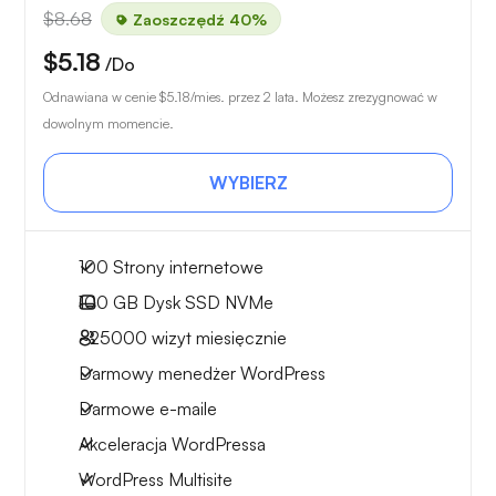
$8.68
Zaoszczędź 40%
$5.18
/Do
Odnawiana w cenie
$5.18
/mies. przez 2 lata. Możesz zrezygnować w
dowolnym momencie.
WYBIERZ
100 Strony internetowe
100 GB
Dysk SSD NVMe
~25000
wizyt miesięcznie
Darmowy menedżer WordPress
Darmowe e-maile
Akceleracja WordPressa
WordPress Multisite