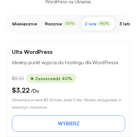
WordPress na Ukrainie.
Miesięcznie
Rocznie
2 lata
3 lata
-30%
-40%
-
Ulta WordPress
Idealny punkt wyjścia do hostingu dla WordPressa
$5.51
Zaoszczędź 40%
$3.22
/Do
Odnawiana w cenie
$3.22
/mies. przez 2 lata. Możesz zrezygnować w
dowolnym momencie.
WYBIERZ