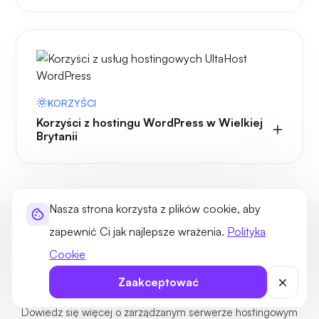
KORZYŚCI
Korzyści z hostingu WordPress w Wielkiej
Brytanii
Nasza strona korzysta z plików cookie, aby
Hosting WordPres w Wielkiej
zapewnić Ci jak najlepsze wrażenia.
Polityka
Cookie
Brytanii — często zadawane
pytania
Zaakceptować
Dowiedz się więcej o zarządzanym serwerze hostingowym