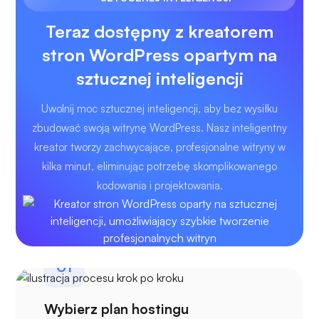
Teraz dostępny z kreatorem
stron WordPress opartym na
sztucznej inteligencji
Uwolnij moc sztucznej inteligencji, aby bez wysiłku
zbudować swoją witrynę WordPress. Nasz inteligentny
kreator tworzy zachwycające, profesjonalne witryny w
kilka minut, eliminując potrzebę skomplikowanego
kodowania i projektowania.
01
Wybierz plan hostingu