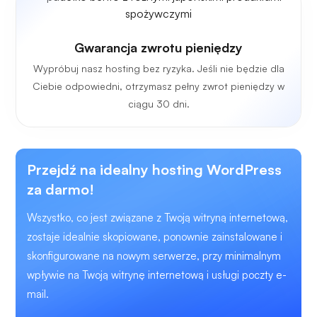
Gwarancja zwrotu pieniędzy
Wypróbuj nasz hosting bez ryzyka. Jeśli nie będzie dla
Ciebie odpowiedni, otrzymasz pełny zwrot pieniędzy w
ciągu 30 dni.
Przejdź na idealny hosting WordPress
za darmo!
Wszystko, co jest związane z Twoją witryną internetową,
zostaje idealnie skopiowane, ponownie zainstalowane i
skonfigurowane na nowym serwerze, przy minimalnym
wpływie na Twoją witrynę internetową i usługi poczty e-
mail.