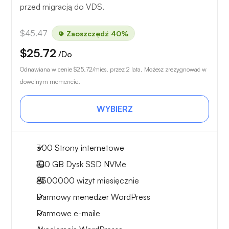
przed migracją do VDS.
$45.47
Zaoszczędź 40%
$25.72
/Do
Odnawiana w cenie
$25.72
/mies. przez 2 lata. Możesz zrezygnować w
dowolnym momencie.
WYBIERZ
300 Strony internetowe
100 GB
Dysk SSD NVMe
~300000
wizyt miesięcznie
Darmowy menedżer WordPress
Darmowe e-maile