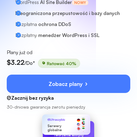
WordPress
AI Site Builder
NOWY
Nieograniczona przepustowość i bazy danych
Bezpłatna
ochrona DDoS
Bezpłatny
menedżer WordPress i SSL
Plany już od
$3.22
/Do*
Ratować 40%
Zobacz plany
Zacznij bez ryzyka
30-dniowa gwarancja zwrotu pieniędzy
Ultraszybki
Serwery
globalne
Tworzenie witryny