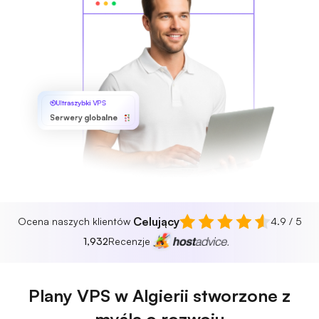
Ultraszybki VPS
Serwery globalne
Celujący
Ocena naszych klientów
4.9 / 5
1,932
Recenzje
Plany VPS w Algierii stworzone z
myślą o rozwoju