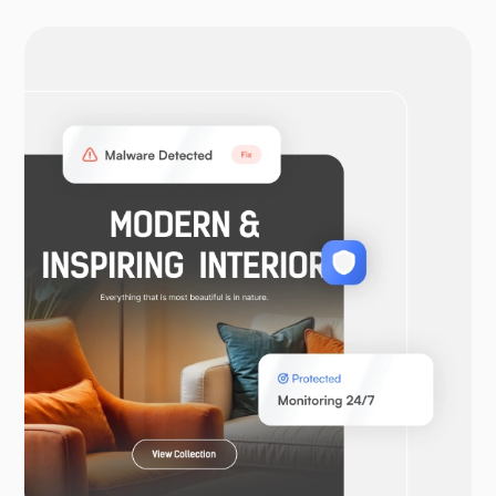
OtwórzVPN
WooCommerce
Laravel