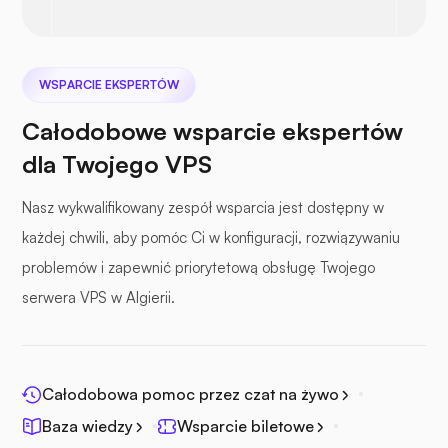
WSPARCIE EKSPERTÓW
Całodobowe wsparcie ekspertów
Plik morski
dla Twojego VPS
Nasz wykwalifikowany zespół wsparcia jest dostępny w
każdej chwili, aby pomóc Ci w konfiguracji, rozwiązywaniu
problemów i zapewnić priorytetową obsługę Twojego
Fotopryzmat
serwera VPS w Algierii.
Całodobowa pomoc przez czat na żywo
Jitsi
Baza wiedzy
Wsparcie biletowe