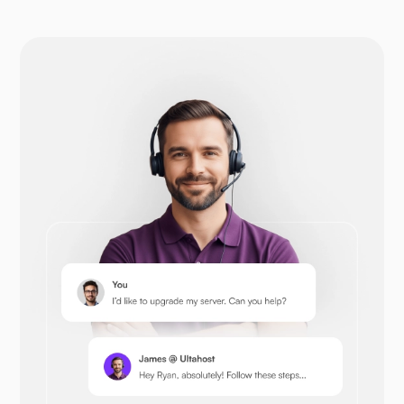
Drupal
Otwórz koszyk
Prestashop
Następna chmura