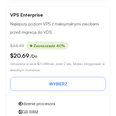
VPS Enterprise
Najlepszy poziom VPS z maksymalnymi zasobami
przed migracją do VDS.
$34.49
Zaoszczędź 40%
$20.69
/Do
Odnawiana w cenie
$20.69
/mies. przez 2 lata. Możesz zrezygnować w
dowolnym momencie.
WYBIERZ
4
rdzenie procesora
6 GB
RAM