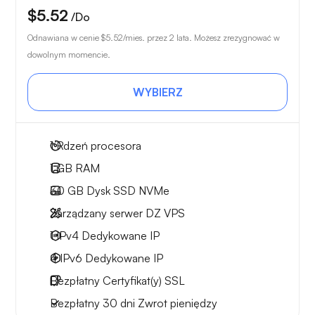
$5.52
/Do
Odnawiana w cenie
$5.52
/mies. przez 2 lata. Możesz zrezygnować w
dowolnym momencie.
WYBIERZ
1
Rdzeń procesora
1 GB
RAM
30 GB
Dysk SSD NVMe
Zarządzany serwer DZ VPS
1 IPv4
Dedykowane IP
4 IPv6
Dedykowane IP
Bezpłatny
Certyfikat(y) SSL
Bezpłatny
30 dni
Zwrot pieniędzy