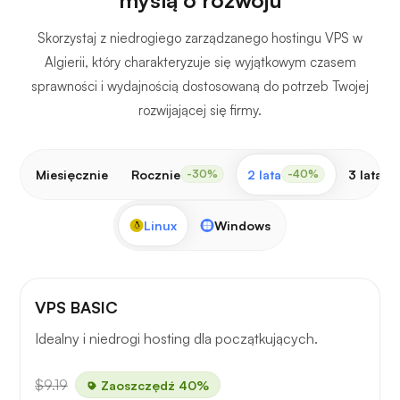
Skorzystaj z niedrogiego zarządzanego hostingu VPS w
Algierii, który charakteryzuje się wyjątkowym czasem
sprawności i wydajnością dostosowaną do potrzeb Twojej
rozwijającej się firmy.
Miesięcznie
Rocznie
2 lata
3 lata
-30%
-40%
-
Linux
Windows
VPS BASIC
Idealny i niedrogi hosting dla początkujących.
$9.19
Zaoszczędź 40%