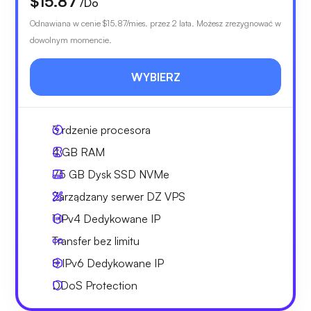
$15.87
/Do
Odnawiana w cenie
$15.87
/mies. przez 2 lata. Możesz zrezygnować w
dowolnym momencie.
WYBIERZ
3
rdzenie procesora
4 GB
RAM
75 GB
Dysk SSD NVMe
Zarządzany serwer DZ VPS
1 IPv4
Dedykowane IP
Transfer bez limitu
8 IPv6
Dedykowane IP
DDoS Protection