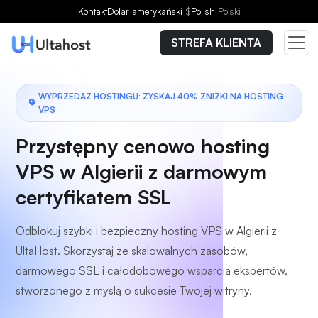
Wybierz plan
Kontakt
Dolar amerykański
$
Polish
Polski
STREFA KLIENTA
WYPRZEDAŻ HOSTINGU: ZYSKAJ 40% ZNIŻKI NA HOSTING
VPS
Przystępny cenowo hosting
VPS w Algierii z darmowym
certyfikatem SSL
Odblokuj szybki i bezpieczny hosting VPS w Algierii z
UltaHost. Skorzystaj ze skalowalnych zasobów,
darmowego SSL i całodobowego wsparcia ekspertów,
stworzonego z myślą o sukcesie Twojej witryny.