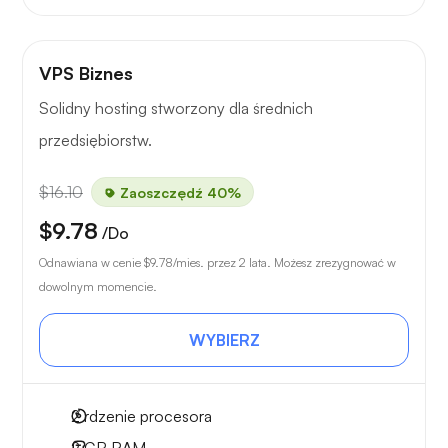
VPS Biznes
Solidny hosting stworzony dla średnich
przedsiębiorstw.
$16.10
Zaoszczędź 40%
$9.78
/Do
Odnawiana w cenie
$9.78
/mies. przez 2 lata. Możesz zrezygnować w
dowolnym momencie.
WYBIERZ
2
rdzenie procesora
2 GB
RAM