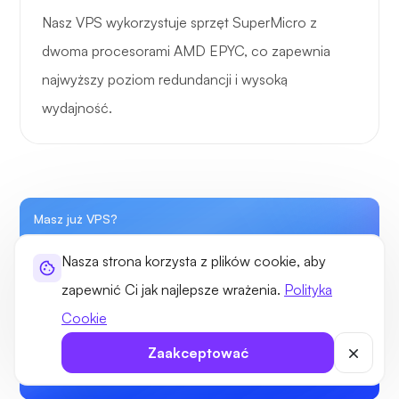
Nasz VPS wykorzystuje sprzęt SuperMicro z
dwoma procesorami AMD EPYC, co zapewnia
najwyższy poziom redundancji i wysoką
wydajność.
Masz już VPS?
Przejdź do nieograniczonego
Nasza strona korzysta z plików cookie, aby
Darmowa przepustowość VPS!
zapewnić Ci jak najlepsze wrażenia.
Polityka
Cookie
Wybierz plan
Zaakceptować
30-dniowa gwarancja zwrotu pieniędzy