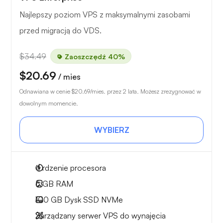
Najlepszy poziom VPS z maksymalnymi zasobami
przed migracją do VDS.
$34.49
Zaoszczędź 40%
$20.69
/ mies
Odnawiana w cenie
$20.69
/mies. przez 2 lata. Możesz zrezygnować w
dowolnym momencie.
WYBIERZ
4
rdzenie procesora
6 GB
RAM
100 GB
Dysk SSD NVMe
Zarządzany serwer VPS do wynajęcia