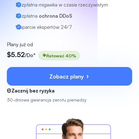
Bezpłatna migawka w czasie rzeczywistym
Bezpłatna
ochrona DDoS
Wsparcie ekspertów
24/7
Plany już od
$5.52
/Do*
Ratować 40%
Zobacz plany
Zacznij bez ryzyka
30-dniowa gwarancja zwrotu pieniędzy