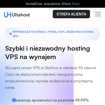
Wybierz plan
Kontakt
Dolar amerykański
$
Polish
Polski
STREFA KLIENTA
WYPRZEDAŻ HOSTINGU: ZYSKAJ 40% ZNIŻKI NA HOSTING
VPS
Szybki i niezawodny hosting
VPS na wynajem
Wynajmij serwer VPS w UltaHost w zaledwie 55 sekund.
Ciesz się elastycznymi planami, nieograniczoną
przepustowością i wysoką wydajnością w przystępnej
cenie.
Gwarancja sprawności na poziomie 99,99%