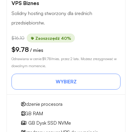
VPS Biznes
Solidny hosting stworzony dla średnich
przedsiębiorstw.
$16.10
Zaoszczędź 40%
$9.78
/ mies
Odnawiana w cenie
$9.78
/mies. przez 2 lata. Możesz zrezygnować w
dowolnym momencie.
WYBIERZ
2
rdzenie procesora
2 GB
RAM
50 GB
Dysk SSD NVMe