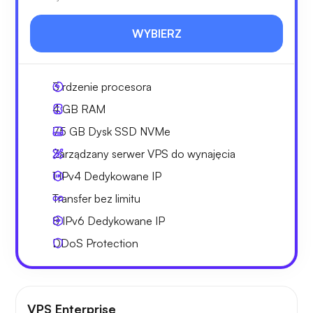
WYBIERZ
3
rdzenie procesora
4 GB
RAM
75 GB
Dysk SSD NVMe
Zarządzany serwer VPS do wynajęcia
1 IPv4
Dedykowane IP
Transfer bez limitu
8 IPv6
Dedykowane IP
DDoS Protection
VPS Enterprise