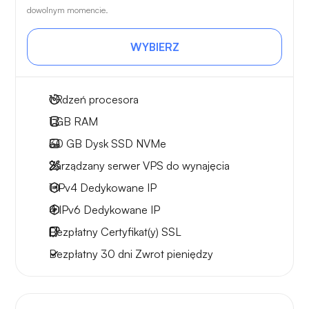
dowolnym momencie.
WYBIERZ
1
Rdzeń procesora
1 GB
RAM
30 GB
Dysk SSD NVMe
Zarządzany serwer VPS do wynajęcia
1 IPv4
Dedykowane IP
4 IPv6
Dedykowane IP
Bezpłatny
Certyfikat(y) SSL
Bezpłatny
30 dni
Zwrot pieniędzy