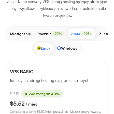
Zarządzane serwery VPS oferują hosting łączący atrakcyjne
ceny i wyjątkową szybkość z niezawodną infrastrukturą dla
Twoich projektów.
Miesięcznie
Rocznie
2 lata
3 lata
-30%
-40%
-
Linux
Windows
VPS BASIC
Idealny i niedrogi hosting dla początkujących.
$9.19
Zaoszczędź 40%
$5.52
/ mies
Odnawiana w cenie
$5.52
/mies. przez 2 lata. Możesz zrezygnować w