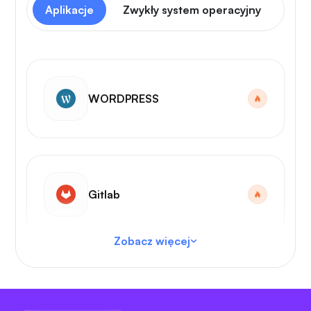
Aplikacje
Zwykły system operacyjny
Pan
WORDPRESS
Gitlab
Zobacz więcej
Kod VS