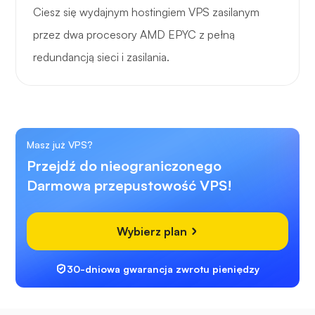
Ciesz się wydajnym hostingiem VPS zasilanym
przez dwa procesory AMD EPYC z pełną
redundancją sieci i zasilania.
Masz już VPS?
Przejdź do nieograniczonego
Darmowa przepustowość VPS!
Wybierz plan
30-dniowa gwarancja zwrotu pieniędzy