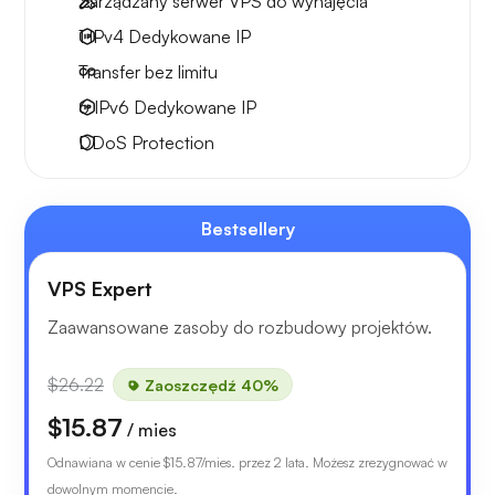
Zarządzany serwer VPS do wynajęcia
1 IPv4
Dedykowane IP
Transfer bez limitu
6 IPv6
Dedykowane IP
DDoS Protection
Bestsellery
VPS Expert
Zaawansowane zasoby do rozbudowy projektów.
$26.22
Zaoszczędź 40%
$15.87
/ mies
Odnawiana w cenie
$15.87
/mies. przez 2 lata. Możesz zrezygnować w
dowolnym momencie.