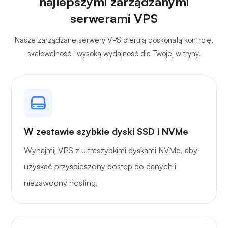
najlepszymi zarządzanymi
serwerami VPS
Własna transmisja
Nasze zarządzane serwery VPS oferują doskonałą kontrolę,
skalowalność i wysoką wydajność dla Twojej witryny.
Strażnik drutu
W zestawie szybkie dyski SSD i NVMe
Wynajmij VPS z ultraszybkimi dyskami NVMe, aby
uzyskać przyspieszony dostęp do danych i
Rentgen
niezawodny hosting.