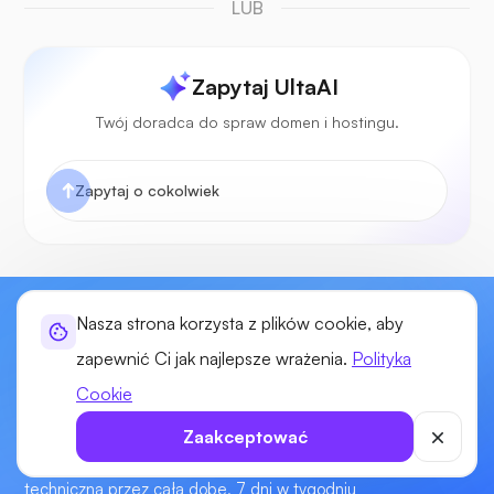
LUB
Zapytaj UltaAI
Twój doradca do spraw domen i hostingu.
Zacznij budować swoją stronę internetową
Nasza strona korzysta z plików cookie, aby
już dziś!
zapewnić Ci jak najlepsze wrażenia.
Polityka
Cookie
Ciesz się mocą, elastycznością i kontrolą nad swoimi
witrynami dzięki naszemu hostingowi internetowemu nowej
Zaakceptować
generacji. Nasi eksperci, wiodący w branży, służą pomocą
techniczną przez całą dobę, 7 dni w tygodniu