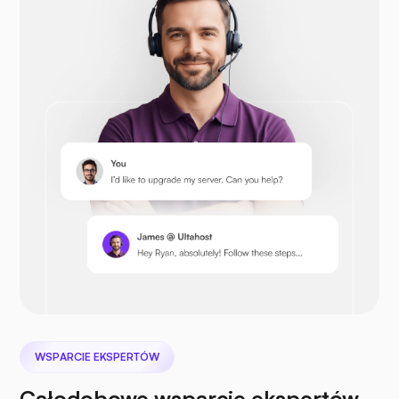
Otwórz koszyk
Prestashop
Następna chmura
WSPARCIE EKSPERTÓW
Plik morski
Całodobowe wsparcie ekspertów