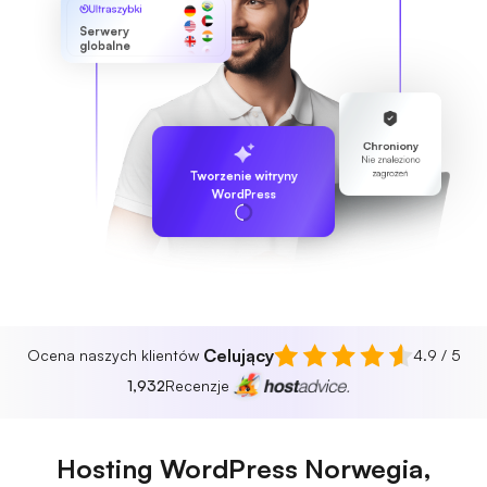
Ultraszybki
Serwery
globalne
Chroniony
Nie znaleziono
zagrożeń
Tworzenie witryny
WordPress
Celujący
Ocena naszych klientów
4.9 / 5
1,932
Recenzje
Hosting WordPress Norwegia,