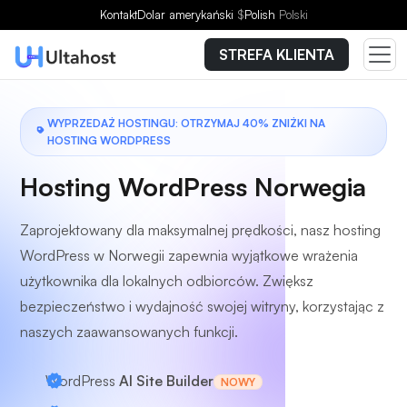
Wybierz plan
Kontakt
Dolar amerykański
$
Polish
Polski
STREFA KLIENTA
WYPRZEDAŻ HOSTINGU: OTRZYMAJ 40% ZNIŻKI NA
HOSTING WORDPRESS
Hosting WordPress Norwegia
Zaprojektowany dla maksymalnej prędkości, nasz hosting
WordPress w Norwegii zapewnia wyjątkowe wrażenia
użytkownika dla lokalnych odbiorców. Zwiększ
bezpieczeństwo i wydajność swojej witryny, korzystając z
naszych zaawansowanych funkcji.
WordPress
AI Site Builder
NOWY