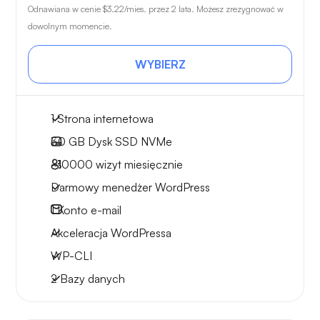
Odnawiana w cenie
$3.22
/mies. przez 2 lata. Możesz zrezygnować w
dowolnym momencie.
WYBIERZ
1 Strona internetowa
30 GB
Dysk SSD NVMe
~10000
wizyt miesięcznie
Darmowy menedżer WordPress
1
Konto e-mail
Akceleracja WordPressa
WP-CLI
2 Bazy danych