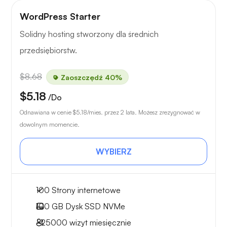
WordPress Starter
Solidny hosting stworzony dla średnich
przedsiębiorstw.
$8.68
Zaoszczędź 40%
$5.18
/Do
Odnawiana w cenie
$5.18
/mies. przez 2 lata. Możesz zrezygnować w
dowolnym momencie.
WYBIERZ
100 Strony internetowe
100 GB
Dysk SSD NVMe
~25000
wizyt miesięcznie