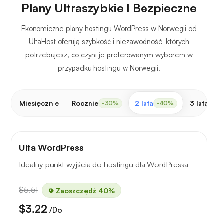
Plany Ultraszybkie I Bezpieczne
Ekonomiczne plany hostingu WordPress w Norwegii od
UltaHost oferują szybkość i niezawodność, których
potrzebujesz, co czyni je preferowanym wyborem w
przypadku hostingu w Norwegii.
Miesięcznie
Rocznie
2 lata
3 lata
-30%
-40%
-
Ulta WordPress
Idealny punkt wyjścia do hostingu dla WordPressa
$5.51
Zaoszczędź 40%
$3.22
/Do