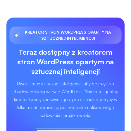
KREATOR STRON WORDPRESS OPARTY NA
SZTUCZNEJ INTELIGENCJI
Teraz dostępny z kreatorem
stron WordPress opartym na
sztucznej inteligencji
Uwolnij moc sztucznej inteligencji, aby bez wysiłku
zbudować swoją witrynę WordPress. Nasz inteligentny
kreator tworzy zachwycające, profesjonalne witryny w
kilka minut, eliminując potrzebę skomplikowanego
kodowania i projektowania.