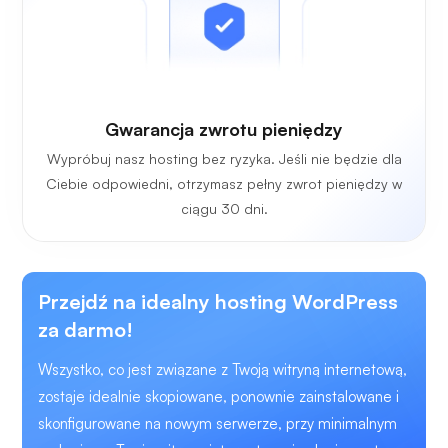
Gwarancja zwrotu pieniędzy
Wypróbuj nasz hosting bez ryzyka. Jeśli nie będzie dla
Ciebie odpowiedni, otrzymasz pełny zwrot pieniędzy w
ciągu 30 dni.
Przejdź na idealny hosting WordPress
za darmo!
Wszystko, co jest związane z Twoją witryną internetową,
zostaje idealnie skopiowane, ponownie zainstalowane i
skonfigurowane na nowym serwerze, przy minimalnym