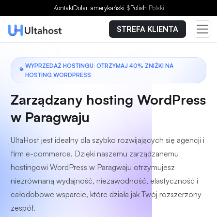
Wybierz plan
Kontakt
Dolar amerykański
$
Polish
Polski
STREFA KLIENTA
WYPRZEDAŻ HOSTINGU: OTRZYMAJ 40% ZNIŻKI NA
HOSTING WORDPRESS
Zarządzany hosting WordPress
w Paragwaju
UltaHost jest idealny dla szybko rozwijających się agencji i
firm e-commerce. Dzięki naszemu zarządzanemu
hostingowi WordPress w Paragwaju otrzymujesz
niezrównaną wydajność, niezawodność, elastyczność i
całodobowe wsparcie, które działa jak Twój rozszerzony
zespół.