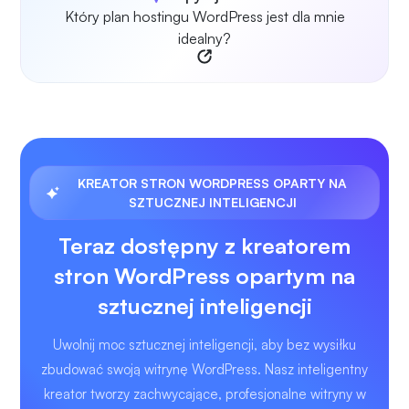
Który plan hostingu WordPress jest dla mnie
idealny?
KREATOR STRON WORDPRESS OPARTY NA
SZTUCZNEJ INTELIGENCJI
Teraz dostępny z kreatorem
stron WordPress opartym na
sztucznej inteligencji
Uwolnij moc sztucznej inteligencji, aby bez wysiłku
zbudować swoją witrynę WordPress. Nasz inteligentny
kreator tworzy zachwycające, profesjonalne witryny w