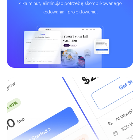
kilka minut, eliminując potrzebę skomplikowanego
kodowania i projektowania.