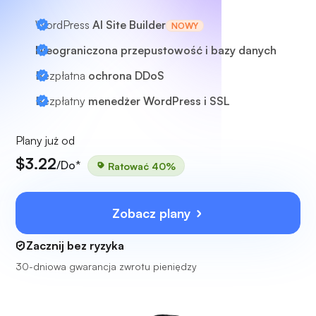
WordPress
AI Site Builder
NOWY
Nieograniczona przepustowość i bazy danych
Bezpłatna
ochrona DDoS
Bezpłatny
menedżer WordPress i SSL
Plany już od
$3.22
/Do*
Ratować 40%
Zobacz plany
Zacznij bez ryzyka
30-dniowa gwarancja zwrotu pieniędzy