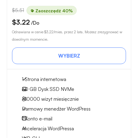
$5.51
Zaoszczędź 40%
$3.22
/Do
Odnawiana w cenie
$3.22
/mies. przez 2 lata. Możesz zrezygnować w
dowolnym momencie.
WYBIERZ
1 Strona internetowa
30 GB
Dysk SSD NVMe
~10000
wizyt miesięcznie
Darmowy menedżer WordPress
1
Konto e-mail
Akceleracja WordPressa