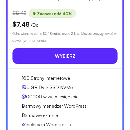
$12.43
Zaoszczędź 40%
$7.48
/Do
Odnawiana w cenie
$7.48
/mies. przez 2 lata. Możesz zrezygnować w
dowolnym momencie.
WYBIERZ
100 Strony internetowe
100 GB
Dysk SSD NVMe
~100000
wizyt miesięcznie
Darmowy menedżer WordPress
Darmowe e-maile
Akceleracja WordPressa