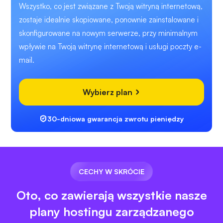
Wszystko, co jest związane z Twoją witryną internetową,
zostaje idealnie skopiowane, ponownie zainstalowane i
skonfigurowane na nowym serwerze, przy minimalnym
wpływie na Twoją witrynę internetową i usługi poczty e-
mail.
Wybierz plan
30-dniowa gwarancja zwrotu pieniędzy
CECHY W SKRÓCIE
Oto, co zawierają wszystkie nasze
plany hostingu zarządzanego