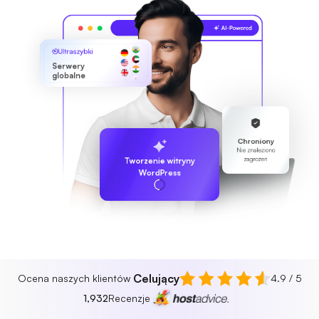
Ultraszybki
Serwery
globalne
Chroniony
Nie znaleziono
zagrożeń
Tworzenie witryny
WordPress
Celujący
Ocena naszych klientów
4.9 / 5
1,932
Recenzje