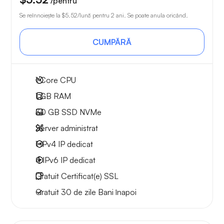
/pentru
Se reînnoiește la
$5.52
/lună pentru 2 ani. Se poate anula oricând.
CUMPĂRĂ
1
Core CPU
1 GB
RAM
30 GB
SSD NVMe
Server administrat
1 IPv4
IP dedicat
4 IPv6
IP dedicat
Gratuit
Certificat(e) SSL
Gratuit
30 de zile
Bani înapoi