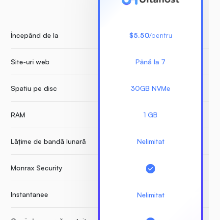
Începând de la
$5.50
/pentru
Site-uri web
Până la 7
Nu
Spatiu pe disc
30GB NVMe
RAM
1 GB
Lățime de bandă lunară
Nelimitat
Monrax Security
Instantanee
Nelimitat