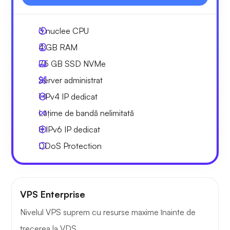
3
nuclee CPU
4 GB
RAM
75 GB
SSD NVMe
Server administrat
1 IPv4
IP dedicat
Lățime de bandă nelimitată
8 IPv6
IP dedicat
DDoS Protection
VPS Enterprise
Nivelul VPS suprem cu resurse maxime înainte de
trecerea la VDS.