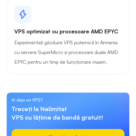
VPS optimizat cu procesoare AMD EPYC
Experimentați găzduire VPS puternică în Armenia
cu servere SuperMicro și procesoare duale AMD
EPYC pentru un timp de funcționare maxim.
Ai deja un VPS?
Treceți la Nelimitat
VPS cu lățime de bandă gratuit!