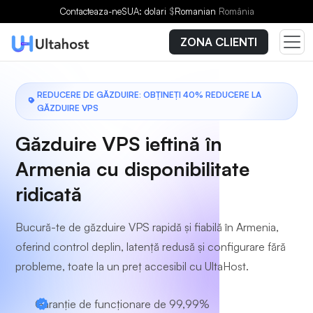
Alegeți un plan
Contacteaza-ne
SUA: dolari
$
Romanian
România
ZONA CLIENTI
REDUCERE DE GĂZDUIRE: OBȚINEȚI 40% REDUCERE LA
GĂZDUIRE VPS
Găzduire VPS ieftină în
Armenia cu disponibilitate
ridicată
Bucură-te de găzduire VPS rapidă și fiabilă în Armenia,
oferind control deplin, latență redusă și configurare fără
probleme, toate la un preț accesibil cu UltaHost.
Garanție de funcționare de 99,99%