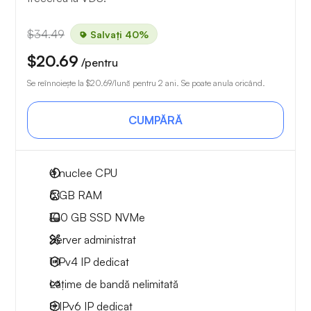
$34.49
Salvați 40%
$20.69
/pentru
Se reînnoiește la
$20.69
/lună pentru 2 ani. Se poate anula oricând.
CUMPĂRĂ
4
nuclee CPU
6 GB
RAM
100 GB
SSD NVMe
Server administrat
1 IPv4
IP dedicat
Lățime de bandă nelimitată
8 IPv6
IP dedicat