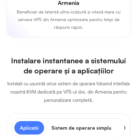
Armenia
Beneficiați de latență ultra-scăzută și viteză mare cu
servere VPS din Armenia optimizate pentru timpi de
răspuns rapizi.
Instalare instantanee a sistemului
de operare și a aplicațiilor
Instalați cu ușurință orice sistem de operare folosind interfața
noastră KVM dedicată pe VPS-ul dvs. din Armenia pentru
personalizare completă.
Aplicații
Sistem de operare simplu
Panou