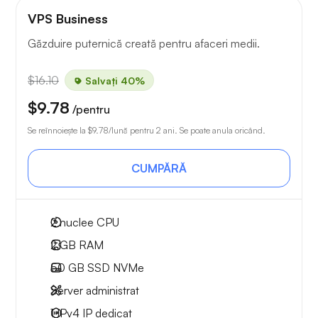
VPS Business
Găzduire puternică creată pentru afaceri medii.
$16.10
Salvați 40%
$9.78
/pentru
Se reînnoiește la
$9.78
/lună pentru 2 ani. Se poate anula oricând.
CUMPĂRĂ
2
nuclee CPU
2 GB
RAM
50 GB
SSD NVMe
Server administrat
1 IPv4
IP dedicat