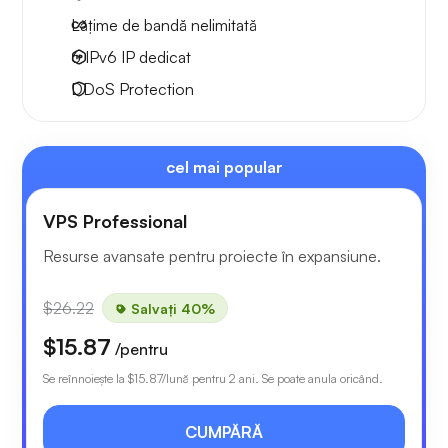
Lățime de bandă nelimitată
6 IPv6
IP dedicat
DDoS Protection
cel mai popular
VPS Professional
Resurse avansate pentru proiecte în expansiune.
$26.22
Salvați 40%
$15.87
/pentru
Se reînnoiește la
$15.87
/lună pentru 2 ani. Se poate anula oricând.
CUMPĂRĂ