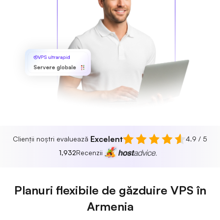
VPS ultrarapid
Servere globale
Excelent
Clienții noștri evaluează
4.9 / 5
1,932
Recenzii
Planuri flexibile de găzduire VPS în
Armenia