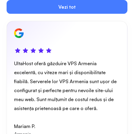
Vezi tot
Owncast
Gardă de sârmă
UltaHost oferă găzduire VPS Armenia
excelentă, cu viteze mari și disponibilitate
fiabilă. Serverele lor VPS Armenia sunt ușor de
configurat și perfecte pentru nevoile site-ului
Radiografie
meu web. Sunt mulțumit de costul redus și de
asistența prietenoasă pe care o oferă.
Mariam P.
Mirare