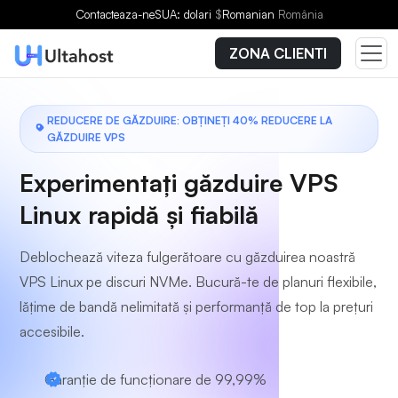
Alegeți un plan
Contacteaza-ne
SUA: dolari
$
Romanian
România
ZONA CLIENTI
REDUCERE DE GĂZDUIRE: OBȚINEȚI 40% REDUCERE LA
GĂZDUIRE VPS
Experimentați găzduire VPS
Linux rapidă și fiabilă
Deblochează viteza fulgerătoare cu găzduirea noastră
VPS Linux pe discuri NVMe. Bucură-te de planuri flexibile,
lățime de bandă nelimitată și performanță de top la prețuri
accesibile.
Garanție de funcționare de 99,99%