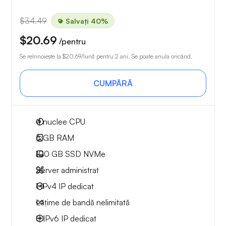
$34.49
Salvați 40%
$20.69
/pentru
Se reînnoiește la
$20.69
/lună pentru 2 ani. Se poate anula oricând.
CUMPĂRĂ
4
nuclee CPU
6 GB
RAM
100 GB
SSD NVMe
Server administrat
1 IPv4
IP dedicat
Lățime de bandă nelimitată
8 IPv6
IP dedicat