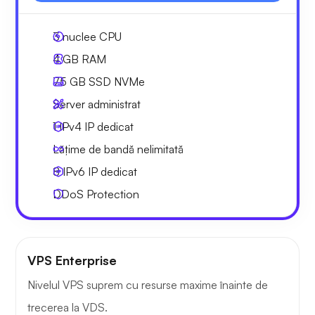
3
nuclee CPU
4 GB
RAM
75 GB
SSD NVMe
Server administrat
1 IPv4
IP dedicat
Lățime de bandă nelimitată
8 IPv6
IP dedicat
DDoS Protection
VPS Enterprise
Nivelul VPS suprem cu resurse maxime înainte de
trecerea la VDS.