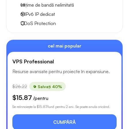
Lățime de bandă nelimitată
6 IPv6
IP dedicat
DDoS Protection
cel mai popular
VPS Professional
Resurse avansate pentru proiecte în expansiune.
$26.22
Salvați 40%
$15.87
/pentru
Se reînnoiește la
$15.87
/lună pentru 2 ani. Se poate anula oricând.
CUMPĂRĂ