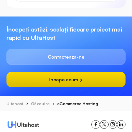
Începeți astăzi, scalați fiecare proiect mai
rapid cu UltaHost
Contacteaza-ne
Incepe acum
Ultahost
Găzduire
eCommerce Hosting