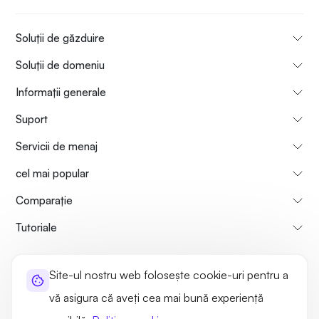
Soluții de găzduire
Soluții de domeniu
Informații generale
Suport
Servicii de menaj
cel mai popular
Comparaţie
Tutoriale
Informații despre noi
Politica de rambursare a plăților
Site-ul nostru web folosește cookie-uri pentru a
Termeni de utilizare
Politica de confidențialitate
Legal
vă asigura că aveți cea mai bună experiență
Harta site-ului