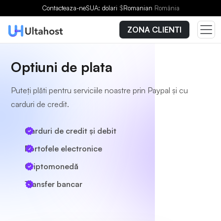
Contacteaza-ne
SUA: dolari
$
Romanian
România
ZONA CLIENTI
Optiuni de plata
Puteți plăti pentru serviciile noastre prin Paypal și cu
carduri de credit.
Carduri de credit și debit
Portofele electronice
Criptomonedă
Transfer bancar