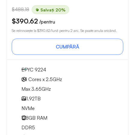
$488.18
Salvați 20%
$390.62
/pentru
Se reînnoiește la
$390.62
/lună pentru 2 ani. Se poate anula oricând.
CUMPĂRĂ
EPYC 9224
24 Cores x 2.5GHz
Max 3.65GHz
2x
1.92TB
NVMe
128GB
RAM
DDR5