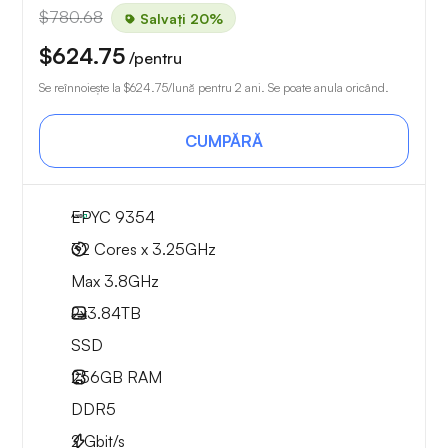
$780.68
Salvați 20%
$624.75
/pentru
Se reînnoiește la
$624.75
/lună pentru 2 ani. Se poate anula oricând.
CUMPĂRĂ
EPYC 9354
32 Cores x 3.25GHz
Max 3.8GHz
2x
3.84TB
SSD
256GB
RAM
DDR5
2
Gbit/s