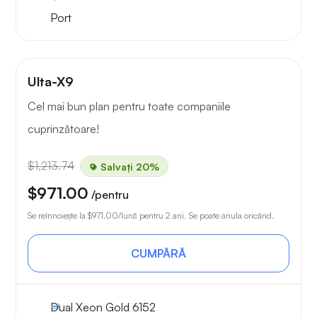
Port
Ulta-X9
Cel mai bun plan pentru toate companiile
cuprinzătoare!
$1,213.74
Salvați 20%
$971.00
/pentru
Se reînnoiește la
$971.00
/lună pentru 2 ani. Se poate anula oricând.
CUMPĂRĂ
Dual Xeon Gold 6152