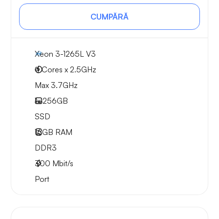
CUMPĂRĂ
Xeon 3-1265L V3
4 Cores x 2.5GHz
Max 3.7GHz
1x
256GB
SSD
16GB
RAM
DDR3
300
Mbit/s
Port