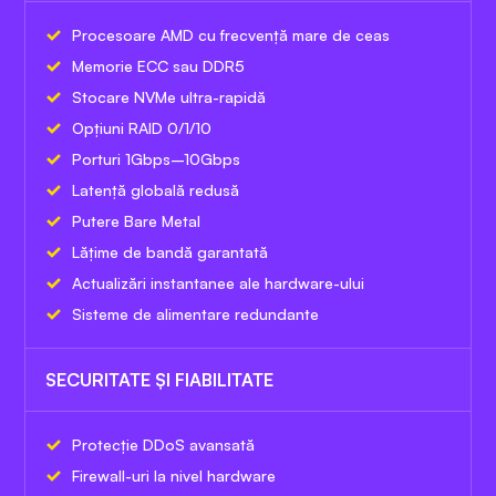
Procesoare AMD cu frecvență mare de ceas
Memorie ECC sau DDR5
Stocare NVMe ultra-rapidă
Opțiuni RAID 0/1/10
Porturi 1Gbps–10Gbps
Latență globală redusă
Putere Bare Metal
Lățime de bandă garantată
Actualizări instantanee ale hardware-ului
Sisteme de alimentare redundante
SECURITATE ȘI FIABILITATE
Protecție DDoS avansată
Firewall-uri la nivel hardware