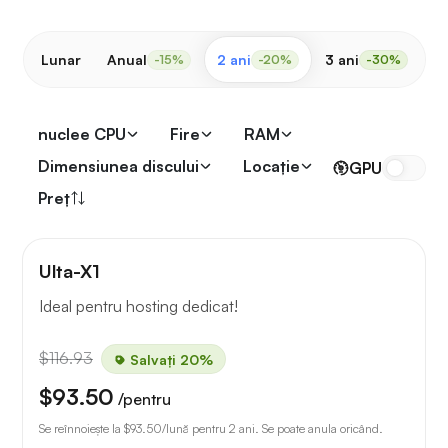
Lunar
Anual
2 ani
3 ani
-15%
-20%
-30%
nuclee CPU
Fire
RAM
Dimensiunea discului
Locaţie
GPU
Preț
Ulta-X1
Ideal pentru hosting dedicat!
$116.93
Salvați 20%
$93.50
/pentru
Se reînnoiește la
$93.50
/lună pentru 2 ani. Se poate anula oricând.