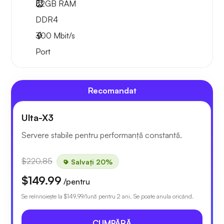
32GB
RAM
DDR4
300
Mbit/s
Port
Recomandat
Ulta-X3
Servere stabile pentru performanță constantă.
$220.85
Salvați 20%
$149.99
/pentru
Se reînnoiește la
$149.99
/lună pentru 2 ani. Se poate anula oricând.
CUMPĂRĂ