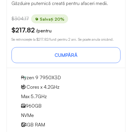
Găzduire puternică creată pentru afaceri medii.
$304.17
Salvați 20%
$217.82
/pentru
Se reînnoiește la
$217.82
/lună pentru 2 ani. Se poate anula oricând.
CUMPĂRĂ
Ryzen 9 7950X3D
16 Cores x 4.2GHz
Max 5.7GHz
2x
960GB
NVMe
64GB
RAM