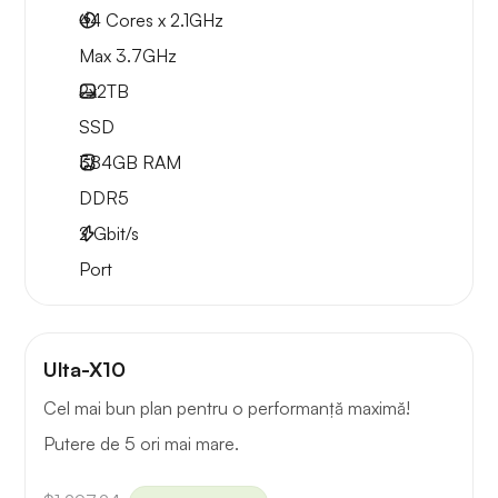
44 Cores x 2.1GHz
Max 3.7GHz
2x
2TB
SSD
384GB
RAM
DDR5
2
Gbit/s
Port
Ulta-X10
Cel mai bun plan pentru o performanță maximă!
Putere de 5 ori mai mare.