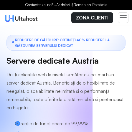
Alegeți un plan
Contacteaza-ne
SUA: dolari
$
Romanian
România
ZONA CLIENTI
REDUCERE DE GĂZDUIRE: OBȚINEȚI 40% REDUCERE LA
GĂZDUIREA SERVERULUI DEDICAT
Servere dedicate Austria
Du-ți aplicațiile web la nivelul următor cu cel mai bun
server dedicat Austria. Beneficiați de o flexibilitate de
neegalat, o scalabilitate nelimitată și o performanță
remarcabilă, toate oferite la o rată rentabilă și prietenoasă
cu bugetul.
Garanție de funcționare de 99,99%