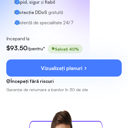
Rapid, sigur
și
fiabil
Protecție DDoS
gratuită
Asistență de specialitate
24/7
Incepand la
$93.50
/pentru*
Salvați 40%
Vizualizați planuri
Începeți fără riscuri
Garanție de returnare a banilor în 30 de zile