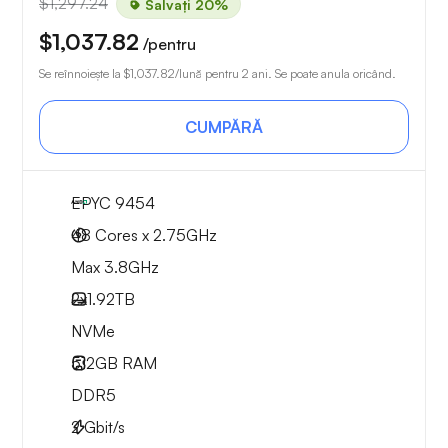
$1,297.24
Salvați 20%
$1,037.82
/pentru
Se reînnoiește la
$1,037.82
/lună pentru 2 ani. Se poate anula oricând.
CUMPĂRĂ
EPYC 9454
48 Cores x 2.75GHz
Max 3.8GHz
2x
1.92TB
NVMe
512GB
RAM
DDR5
2
Gbit/s