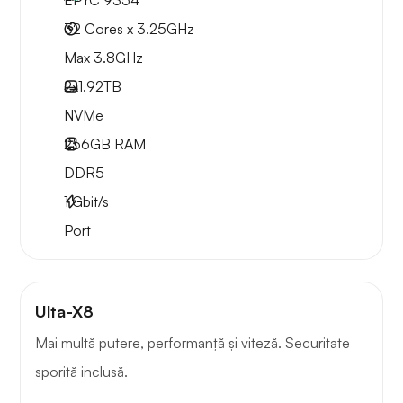
EPYC 9354
32 Cores x 3.25GHz
Max 3.8GHz
2x
1.92TB
NVMe
256GB
RAM
DDR5
1
Gbit/s
Port
Ulta-X8
Mai multă putere, performanță și viteză. Securitate
sporită inclusă.