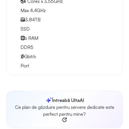
64 Cores x 3.55GHz
Max 4.4GHz
2x
3.84TB
SSD
1Tb
RAM
DDR5
2
Gbit/s
Port
Întreabă UltaAI
Ce plan de găzduire pentru servere dedicate este
perfect pentru mine?