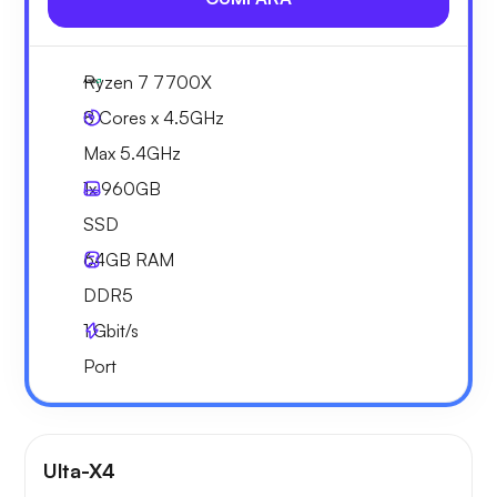
Ryzen 7 7700X
8 Cores x 4.5GHz
Max 5.4GHz
1x
960GB
SSD
64GB
RAM
DDR5
1
Gbit/s
Port
Ulta-X4