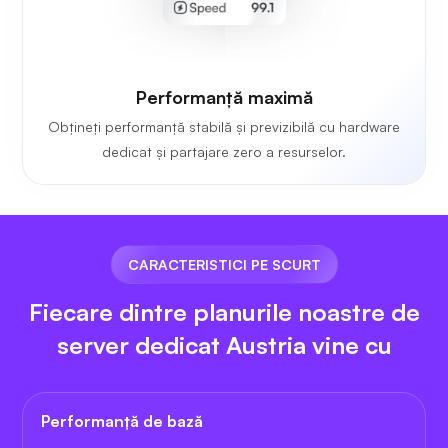
Performanță maximă
Obțineți performanță stabilă și previzibilă cu hardware
dedicat și partajare zero a resurselor.
CARACTERISTICI PE SCURT
Fiecare dintre planurile noastre de
server dedicat Austria vine cu
Performanță de bază