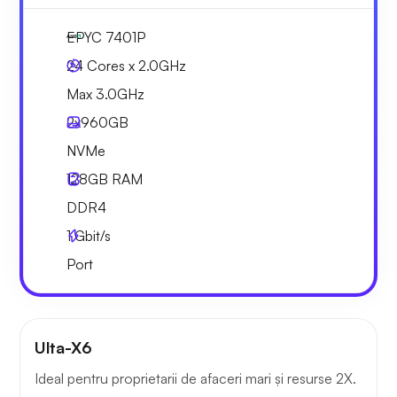
EPYC 7401P
24 Cores x 2.0GHz
Max 3.0GHz
2x
960GB
NVMe
128GB
RAM
DDR4
1
Gbit/s
Port
Ulta-X6
Ideal pentru proprietarii de afaceri mari și resurse 2X.