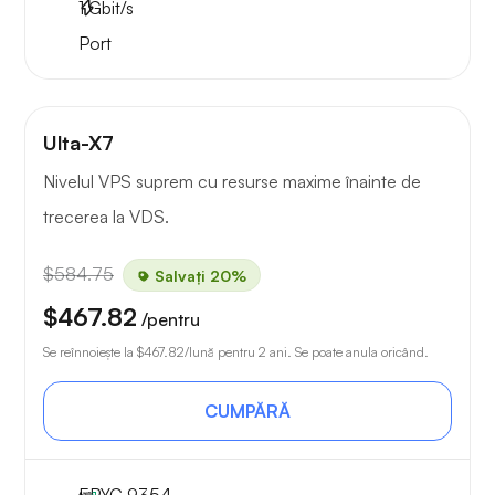
1
Gbit/s
Port
Ulta-X7
Nivelul VPS suprem cu resurse maxime înainte de
trecerea la VDS.
$584.75
Salvați 20%
$467.82
/pentru
Se reînnoiește la
$467.82
/lună pentru 2 ani. Se poate anula oricând.
CUMPĂRĂ