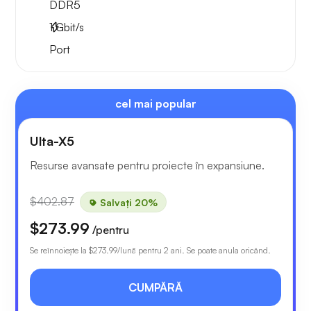
DDR5
1
Gbit/s
Port
cel mai popular
Ulta-X5
Resurse avansate pentru proiecte în expansiune.
$402.87
Salvați 20%
$273.99
/pentru
Se reînnoiește la
$273.99
/lună pentru 2 ani. Se poate anula oricând.
CUMPĂRĂ