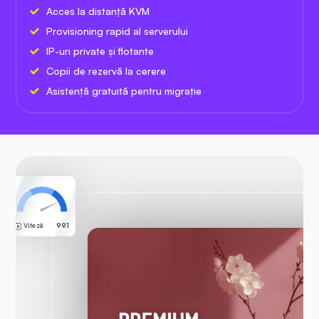
Acces la distanță KVM
Provisioning rapid al serverului
IP-uri private și flotante
Copii de rezervă la cerere
Asistență gratuită pentru migrație
Viteză
99.1