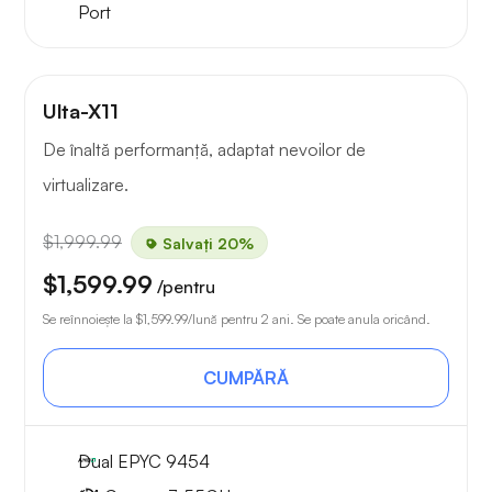
Port
Ulta-X11
De înaltă performanță, adaptat nevoilor de
virtualizare.
$1,999.99
Salvați 20%
$1,599.99
/pentru
Se reînnoiește la
$1,599.99
/lună pentru 2 ani. Se poate anula oricând.
CUMPĂRĂ
Dual EPYC 9454