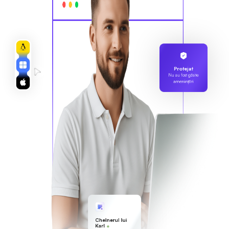
Protejat
Nu au fost găsite
amenințări
Chelnerul lui
Karl