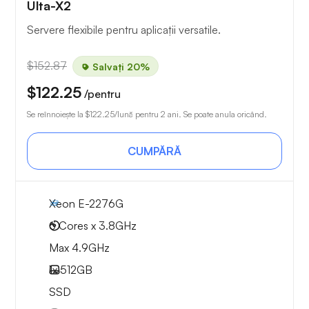
Ulta-X2
Servere flexibile pentru aplicații versatile.
$152.87
Salvați 20%
$122.25
/pentru
Se reînnoiește la
$122.25
/lună pentru 2 ani. Se poate anula oricând.
CUMPĂRĂ
Xeon E-2276G
6 Cores x 3.8GHz
Max 4.9GHz
1x
512GB
SSD