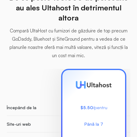
au ales Ultahost în detrimentul
altora
Compară UltaHost cu furnizori de găzduire de top precum
GoDaddy, Bluehost și SiteGround pentru a vedea de ce
planurile noastre oferă mai multă valoare, viteză și funcții la
un cost mai mic.
Începând de la
$5.50
/pentru
Site-uri web
Până la 7
Nu