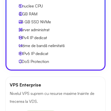
3
nuclee CPU
4 GB
RAM
75 GB
SSD NVMe
Server administrat
1 IPv4
IP dedicat
Lățime de bandă nelimitată
8 IPv6
IP dedicat
DDoS Protection
VPS Enterprise
Nivelul VPS suprem cu resurse maxime înainte de
trecerea la VDS.