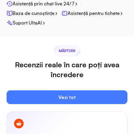
Asistență prin chat live 24/7
Baza de cunoștințe
Asistență pentru tichete
Suport UltaAI
Jitsi
MĂRTURII
Recenzii reale în care poți avea
Plex
încredere
Vezi tot
Owncast