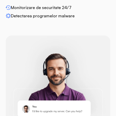
WP-extendify
Monitorizare de securitate 24/7
Detectarea programelor malware
Drupal
Opencart
Prestashop