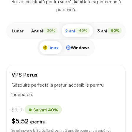
Belize, construită pentru viteză, fiabilitate și performanță
puternică.
Lunar
Anual
2 ani
3 ani
-30%
-40%
-50%
Linux
Windows
VPS Perus
Găzduire perfectă la prețuri accesibile pentru
începători.
$9.19
Salvați 40%
$5.52
/pentru
Se reînnoiește la
$5.52
/lună pentru 2 ani. Se poate anula oricând.