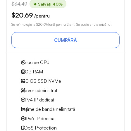
$34.49
Salvați 40%
$20.69
/pentru
Se reînnoiește la
$20.69
/lună pentru 2 ani. Se poate anula oricând.
CUMPĂRĂ
4
nuclee CPU
6 GB
RAM
100 GB
SSD NVMe
Server administrat
1 IPv4
IP dedicat
Lățime de bandă nelimitată
8 IPv6
IP dedicat
DDoS Protection