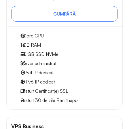
CUMPĂRĂ
1
Core CPU
1 GB
RAM
30 GB
SSD NVMe
Server administrat
1 IPv4
IP dedicat
4 IPv6
IP dedicat
Gratuit
Certificat(e) SSL
Gratuit
30 de zile
Bani înapoi
VPS Business