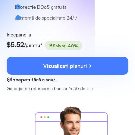
Protecție DDoS
gratuită
Asistență de specialitate
24/7
Incepand la
$5.52
/pentru*
Salvați 40%
Vizualizați planuri
Începeți fără riscuri
Garanție de returnare a banilor în 30 de zile