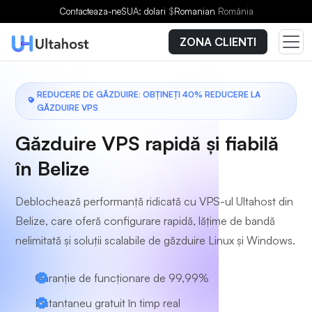
Alegeți un plan
Contacteaza-ne
SUA: dolari
$
Romanian
România
ZONA CLIENTI
REDUCERE DE GĂZDUIRE: OBȚINEȚI 40% REDUCERE LA
GĂZDUIRE VPS
Găzduire VPS rapidă și fiabilă
în Belize
Deblochează performanță ridicată cu VPS-ul Ultahost din
Belize, care oferă configurare rapidă, lățime de bandă
nelimitată și soluții scalabile de găzduire Linux și Windows.
Garanție de funcționare de 99,99%
Instantaneu gratuit în timp real