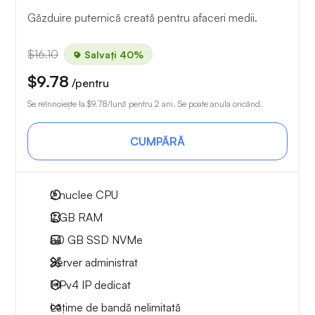
Găzduire puternică creată pentru afaceri medii.
$16.10
Salvați 40%
$9.78
/pentru
Se reînnoiește la
$9.78
/lună pentru 2 ani. Se poate anula oricând.
CUMPĂRĂ
2
nuclee CPU
2 GB
RAM
50 GB
SSD NVMe
Server administrat
1 IPv4
IP dedicat
Lățime de bandă nelimitată