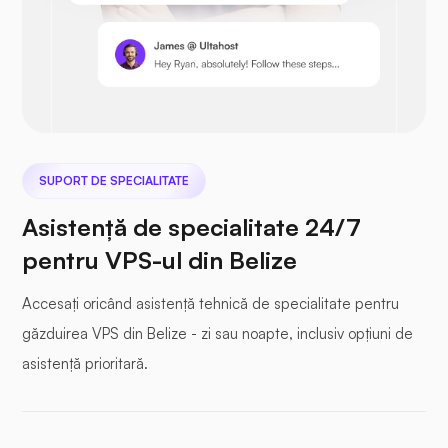
Nextcloud
SUPORT DE SPECIALITATE
Asistență de specialitate 24/7
pentru VPS-ul din Belize
Seafile
Accesați oricând asistență tehnică de specialitate pentru
găzduirea VPS din Belize - zi sau noapte, inclusiv opțiuni de
asistență prioritară.
Fotoprismă