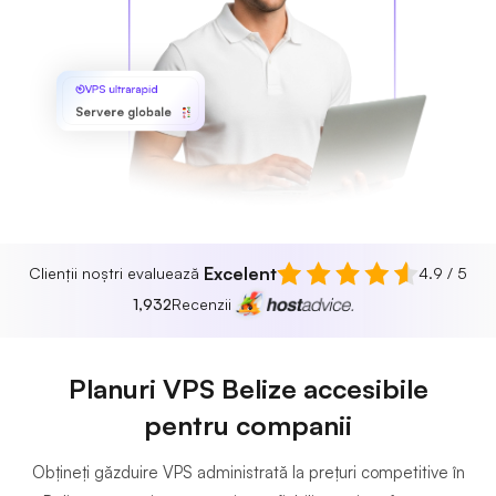
VPS ultrarapid
Servere globale
Excelent
Clienții noștri evaluează
4.9 / 5
1,932
Recenzii
Planuri VPS Belize accesibile
pentru companii
Obțineți găzduire VPS administrată la prețuri competitive în