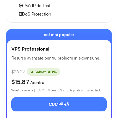
6 IPv6
IP dedicat
DDoS Protection
cel mai popular
VPS Professional
Resurse avansate pentru proiecte în expansiune.
$26.22
Salvați 40%
$15.87
/pentru
Se reînnoiește la
$15.87
/lună pentru 2 ani. Se poate anula oricând.
CUMPĂRĂ