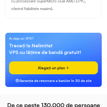
cu procesoare SuperMicro Dual AMD EPYC,
oferind fiabilitate maximă.
Ai deja un VPS?
Treceți la Nelimitat
VPS cu lățime de bandă gratuit!
Alegeți un plan
Garanție de returnare a banilor în 30 de zile
De ce peste 130.000 de persoane