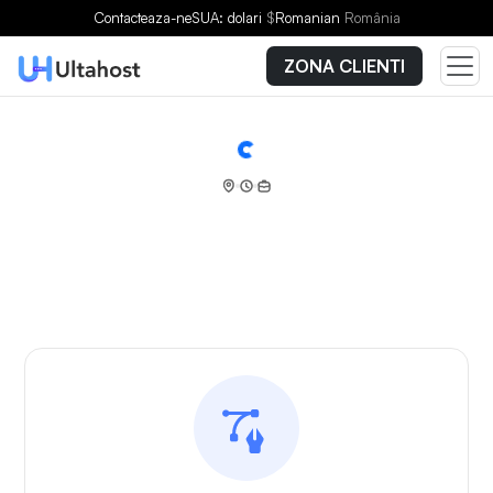
Contacteaza-ne
SUA: dolari
$
Romanian
România
ZONA CLIENTI