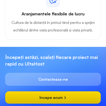
Aranjamentele flexibile de lucru
Cultura de la distanță în primul rând pentru a sprijini
echilibrul dintre viața profesională și viața privată.
Începeți astăzi, scalați fiecare proiect mai
rapid cu UltaHost
Contacteaza-ne
Incepe acum