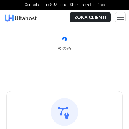
Contacteaza-ne
SUA: dolari
$
Romanian
România
ZONA CLIENTI