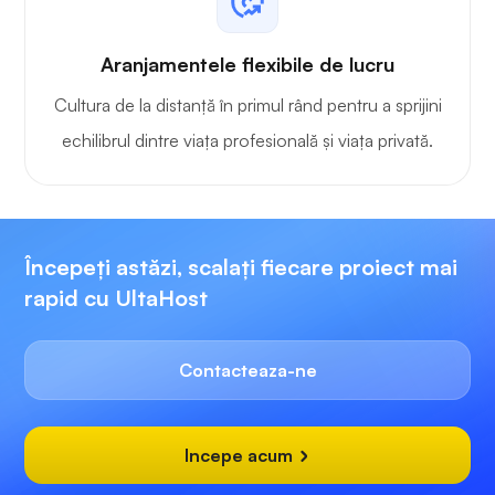
Aranjamentele flexibile de lucru
Cultura de la distanță în primul rând pentru a sprijini
echilibrul dintre viața profesională și viața privată.
Începeți astăzi, scalați fiecare proiect mai
rapid cu UltaHost
Contacteaza-ne
Incepe acum