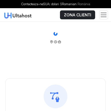
Contacteaza-ne
SUA: dolari
$
Romanian
România
ZONA CLIENTI