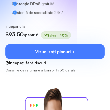
Protecție DDoS
gratuită
Asistență de specialitate
24/7
Incepand la
$93.50
/pentru*
Salvați 40%
Vizualizați planuri
Începeți fără riscuri
Garanție de returnare a banilor în 30 de zile