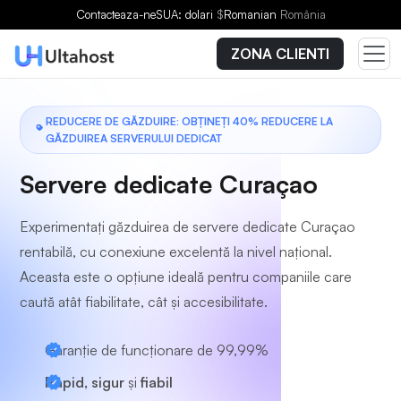
Alegeți un plan
Contacteaza-ne
SUA: dolari
$
Romanian
România
ZONA CLIENTI
REDUCERE DE GĂZDUIRE: OBȚINEȚI 40% REDUCERE LA
GĂZDUIREA SERVERULUI DEDICAT
Servere dedicate Curaçao
Experimentați găzduirea de servere dedicate Curaçao
rentabilă, cu conexiune excelentă la nivel național.
Aceasta este o opțiune ideală pentru companiile care
caută atât fiabilitate, cât și accesibilitate.
Garanție de funcționare de 99,99%
Rapid, sigur
și
fiabil