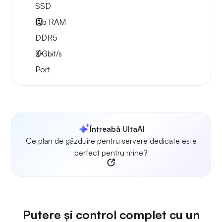
SSD
1Tb
RAM
DDR5
2
Gbit/s
Port
Întreabă UltaAI
Ce plan de găzduire pentru servere dedicate este
perfect pentru mine?
Putere și control complet cu un