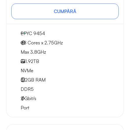
CUMPĂRĂ
EPYC 9454
48 Cores x 2.75GHz
Max 3.8GHz
2x
1.92TB
NVMe
512GB
RAM
DDR5
2
Gbit/s
Port