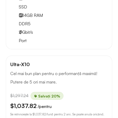
SSD
384GB
RAM
DDR5
2
Gbit/s
Port
Ulta-X10
Cel mai bun plan pentru o performanță maximă!
Putere de 5 ori mai mare.
$1,297.24
Salvați 20%
$1,037.82
/pentru
Se reînnoiește la
$1,037.82
/lună pentru 2 ani. Se poate anula oricând.