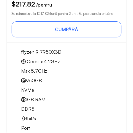
$217.82
/pentru
Se reînnoiește la
$217.82
/lună pentru 2 ani. Se poate anula oricând.
CUMPĂRĂ
Ryzen 9 7950X3D
16 Cores x 4.2GHz
Max 5.7GHz
2x
960GB
NVMe
64GB
RAM
DDR5
1
Gbit/s
Port