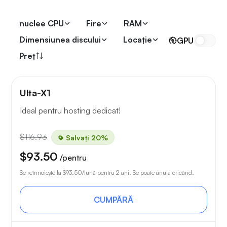
nuclee CPU
Fire
RAM
Dimensiunea discului
Locaţie
GPU
Preț
Ulta-X1
Ideal pentru hosting dedicat!
$116.93
Salvați 20%
$93.50
/pentru
Se reînnoiește la
$93.50
/lună pentru 2 ani. Se poate anula oricând.
CUMPĂRĂ