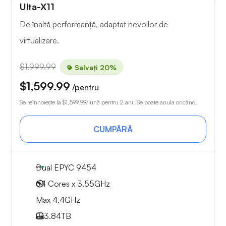
Ulta-X11
De înaltă performanță, adaptat nevoilor de
virtualizare.
$1,999.99
Salvați 20%
$1,599.99
/pentru
Se reînnoiește la
$1,599.99
/lună pentru 2 ani. Se poate anula oricând.
CUMPĂRĂ
Dual EPYC 9454
64 Cores x 3.55GHz
Max 4.4GHz
2x
3.84TB