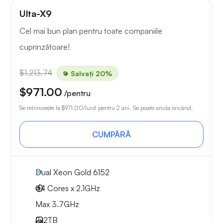
Ulta-X9
Cel mai bun plan pentru toate companiile
cuprinzătoare!
$1,213.74
Salvați 20%
$971.00
/pentru
Se reînnoiește la
$971.00
/lună pentru 2 ani. Se poate anula oricând.
CUMPĂRĂ
Dual Xeon Gold 6152
44 Cores x 2.1GHz
Max 3.7GHz
2x
2TB