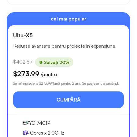
cel mai popular
Ulta-X5
Resurse avansate pentru proiecte în expansiune.
$402.87
Salvați 20%
$273.99
/pentru
Se reînnoiește la
$273.99
/lună pentru 2 ani. Se poate anula oricând.
CUMPĂRĂ
EPYC 7401P
24 Cores x 2.0GHz