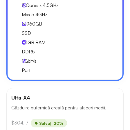
8 Cores x 4.5GHz
Max 5.4GHz
1x
960GB
SSD
64GB
RAM
DDR5
1
Gbit/s
Port
Ulta-X4
Găzduire puternică creată pentru afaceri medii.
$304.17
Salvați 20%