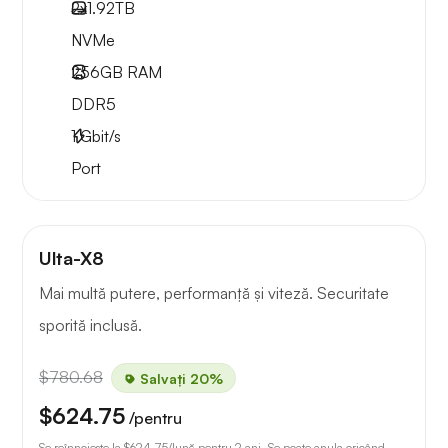
2x
1.92TB
NVMe
256GB
RAM
DDR5
1
Gbit/s
Port
Ulta-X8
Mai multă putere, performanță și viteză. Securitate
sporită inclusă.
$780.68
Salvați 20%
$624.75
/pentru
Se reînnoiește la
$624.75
/lună pentru 2 ani. Se poate anula oricând.