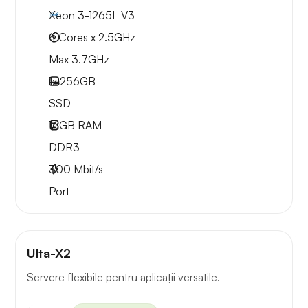
Xeon 3-1265L V3
4 Cores x 2.5GHz
Max 3.7GHz
1x
256GB
SSD
16GB
RAM
DDR3
300
Mbit/s
Port
Ulta-X2
Servere flexibile pentru aplicații versatile.