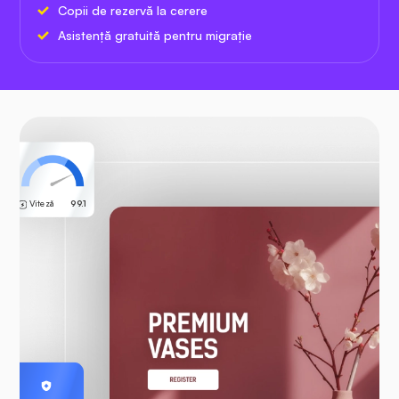
Copii de rezervă la cerere
Asistență gratuită pentru migrație
Viteză
99.1