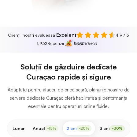
Excelent
Clienții noștri evaluează
4.9 / 5
1,932
Recenzii
Soluții de găzduire dedicate
Curaçao rapide și sigure
Adaptate pentru afaceri de orice scară, planurile noastre de
servere dedicate Curaçao oferă fiabilitatea și performanța
esențiale pentru operațiuni online fluide.
Lunar
Anual
2 ani
3 ani
-15%
-20%
-30%