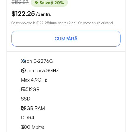
$152.87
Salvați 20%
$122.25
/pentru
Se reînnoiește la
$122.25
/lună pentru 2 ani. Se poate anula oricând.
CUMPĂRĂ
Xeon E-2276G
6 Cores x 3.8GHz
Max 4.9GHz
1x
512GB
SSD
32GB
RAM
DDR4
300
Mbit/s