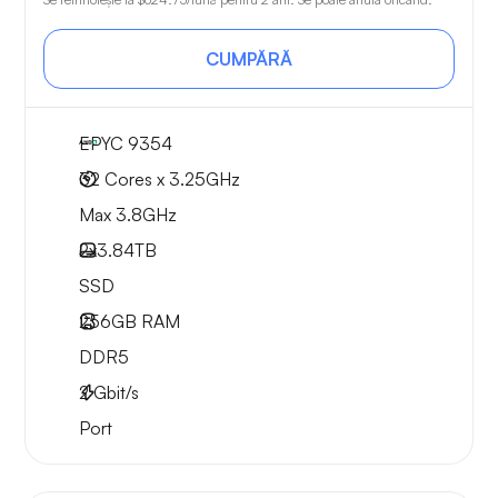
CUMPĂRĂ
EPYC 9354
32 Cores x 3.25GHz
Max 3.8GHz
2x
3.84TB
SSD
256GB
RAM
DDR5
2
Gbit/s
Port