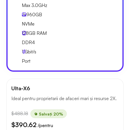
Max 3.0GHz
2x
960GB
NVMe
128GB
RAM
DDR4
1
Gbit/s
Port
Ulta-X6
Ideal pentru proprietarii de afaceri mari și resurse 2X.
$488.18
Salvați 20%
$390.62
/pentru