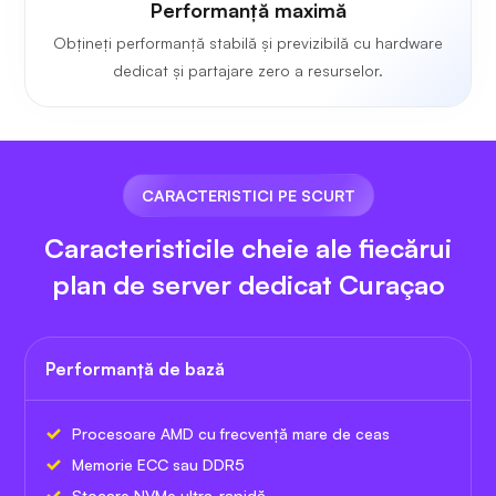
Performanță maximă
Obțineți performanță stabilă și previzibilă cu hardware
dedicat și partajare zero a resurselor.
CARACTERISTICI PE SCURT
Caracteristicile cheie ale fiecărui
plan de server dedicat Curaçao
Performanță de bază
Procesoare AMD cu frecvență mare de ceas
Memorie ECC sau DDR5
Stocare NVMe ultra-rapidă