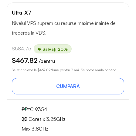
Ulta-X7
Nivelul VPS suprem cu resurse maxime înainte de
trecerea la VDS.
$584.75
Salvați 20%
$467.82
/pentru
Se reînnoiește la
$467.82
/lună pentru 2 ani. Se poate anula oricând.
CUMPĂRĂ
EPYC 9354
32 Cores x 3.25GHz
Max 3.8GHz