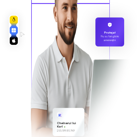
Protejat
Nu au fost găsite
amenințări
Chelnerul lui
Karl
255.189.85.19