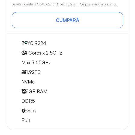
Se reînnoiește la
$390.62
/lună pentru 2 ani. Se poate anula oricând.
CUMPĂRĂ
EPYC 9224
24 Cores x 2.5GHz
Max 3.65GHz
2x
1.92TB
NVMe
128GB
RAM
DDR5
1
Gbit/s
Port