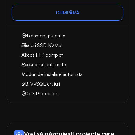
CUMPĂRĂ
Echipament puternic
Discuri SSD NVMe
Acces FTP complet
Backup-uri automate
Moduri de instalare automată
DB MySQL gratuit
DDoS Protection
Vrei să găzduiești proiecte care