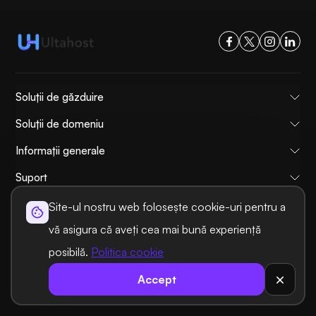
Soluții de găzduire
Soluții de domeniu
Informații generale
Suport
Servicii de menaj
Site-ul nostru web folosește cookie-uri pentru a
vă asigura că aveți cea mai bună experiență
cel mai popular
posibilă.
Politica cookie
Comparaţie
Accept
Tutoriale