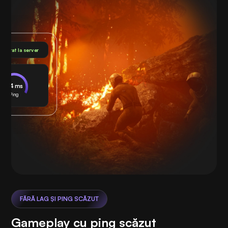
nectat la server
24 ms
Ping
FĂRĂ LAG ȘI PING SCĂZUT
Gameplay cu ping scăzut