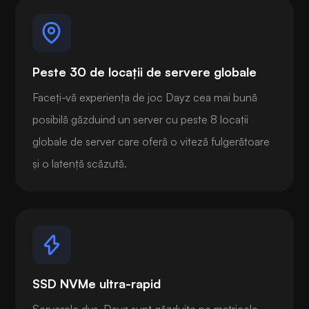
Peste 30 de locații de servere globale
Faceți-vă experiența de joc Dayz cea mai bună
posibilă găzduind un server cu peste 8 locații
globale de server care oferă o viteză fulgerătoare
și o latență scăzută.
SSD NVMe ultra-rapid
Serverele dvs. Dayz sunt găzduite pe matricele