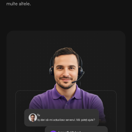
multe altele.
Tu
Aș dori să-mi actualizez serverul. Mă puteți ajuta?