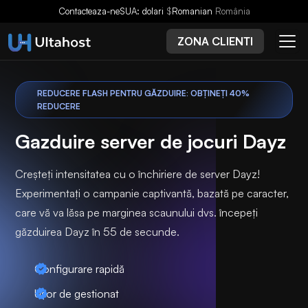
Contacteaza-ne
SUA: dolari
$
Romanian
România
ZONA CLIENTI
REDUCERE FLASH PENTRU GĂZDUIRE: OBȚINEȚI 40%
REDUCERE
Gazduire server de jocuri Dayz
Creșteți intensitatea cu o închiriere de server Dayz!
Experimentați o campanie captivantă, bazată pe caracter,
care vă va lăsa pe marginea scaunului dvs. începeți
găzduirea Dayz în 55 de secunde.
Configurare rapidă
Ușor de gestionat