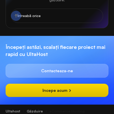
Începeți astăzi, scalați fiecare proiect mai
rapid cu UltaHost
Contacteaza-ne
Incepe acum
Ultahost
Găzduire
eCommerce Hosting