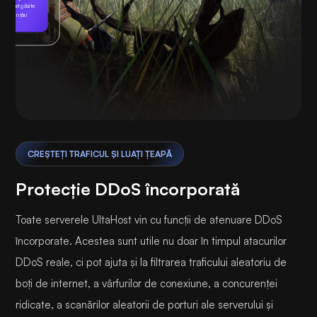
 au fost găsite
amenințări
Joc
CREȘTEȚI TRAFICUL ȘI LUAȚI ȚEAPĂ
Protecție DDoS încorporată
Toate serverele UltaHost vin cu funcții de atenuare DDoS
încorporate. Acestea sunt utile nu doar în timpul atacurilor
DDoS reale, ci pot ajuta și la filtrarea traficului aleatoriu de
boți de internet, a vârfurilor de conexiune, a concurenței
ridicate, a scanărilor aleatorii de porturi ale serverului și