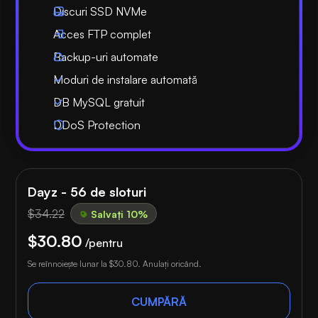
Discuri SSD NVMe
Acces FTP complet
Backup-uri automate
Moduri de instalare automată
DB MySQL gratuit
DDoS Protection
Dayz - 56 de sloturi
$34.22
Salvați 10%
$30.80
/pentru
Se reînnoiește lunar la
$30.80
. Anulați oricând.
CUMPĂRĂ