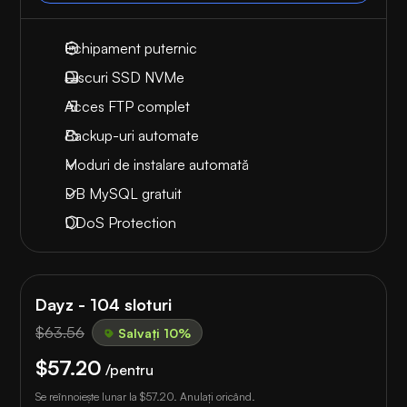
Echipament puternic
Discuri SSD NVMe
Acces FTP complet
Backup-uri automate
Moduri de instalare automată
DB MySQL gratuit
DDoS Protection
Dayz - 104 sloturi
$63.56
Salvați 10%
$57.20
/pentru
Se reînnoiește lunar la
$57.20
. Anulați oricând.