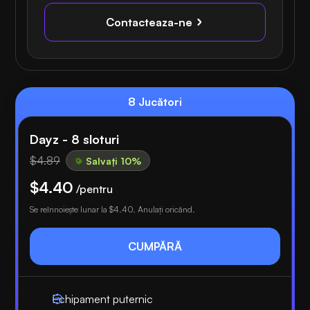
Contacteaza-ne
8 Jucători
Dayz - 8 sloturi
$4.89
Salvați 10%
$4.40
/pentru
Se reînnoiește lunar la
$4.40
. Anulați oricând.
CUMPĂRĂ
Echipament puternic