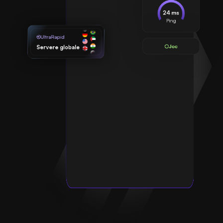
24 ms
Ping
UltraRapid
Joc
Servere globale