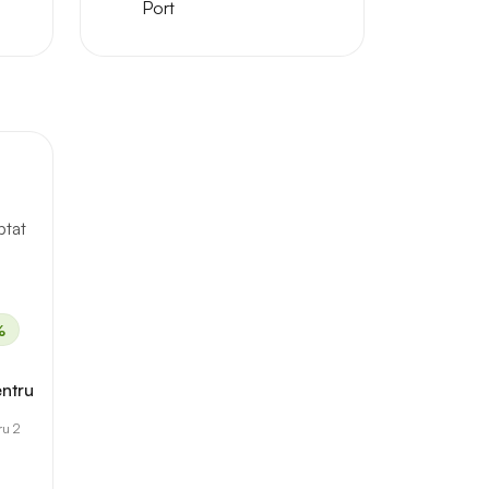
Port
ptat
%
entru
ru 2