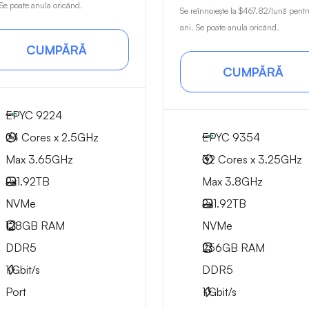
 Se poate anula oricând.
Se reînnoiește la
$467.82
/lună pentr
ani. Se poate anula oricând.
CUMPĂRĂ
CUMPĂRĂ
EPYC 9224
24 Cores x 2.5GHz
EPYC 9354
Max 3.65GHz
32 Cores x 3.25GHz
2x
1.92TB
Max 3.8GHz
NVMe
2x
1.92TB
128GB
RAM
NVMe
DDR5
256GB
RAM
1
Gbit/s
DDR5
Port
1
Gbit/s