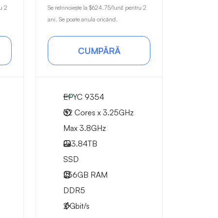
u 2
Se reînnoiește la
$624.75
/lună pentru 2
ani. Se poate anula oricând.
CUMPĂRĂ
EPYC 9354
32 Cores x 3.25GHz
Max 3.8GHz
2x
3.84TB
SSD
256GB
RAM
DDR5
2
Gbit/s