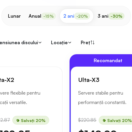
Lunar
Anual
2 ani
3 ani
-15%
-20%
-30%
ensiunea discului
Locaţie
Preț
Recomandat
ta-X2
Ulta-X3
vere flexibile pentru
Servere stabile pentru
cații versatile.
performanță constantă.
52.87
$220.85
Salvați 20%
Salvați 20%