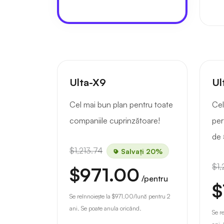
Ulta-X9
Ul
Cel mai bun plan pentru toate
Cel
companiile cuprinzătoare!
per
de 
$1,213.74
Salvați 20%
$1,
$971.00
/pentru
$
Se reînnoiește la
$971.00
/lună pentru 2
ani. Se poate anula oricând.
Se r