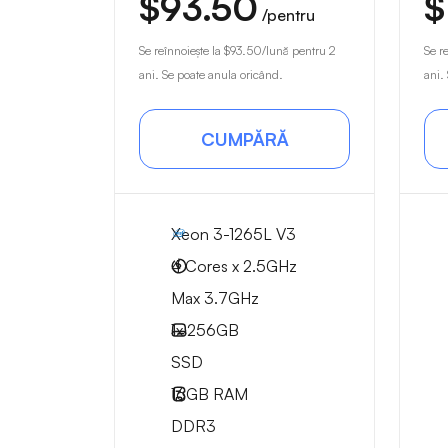
$93.50
$
/pentru
Se reînnoiește la
$93.50
/lună pentru 2
Se r
ani. Se poate anula oricând.
ani.
CUMPĂRĂ
Xeon 3-1265L V3
4 Cores x 2.5GHz
Max 3.7GHz
1x
256GB
SSD
16GB
RAM
DDR3