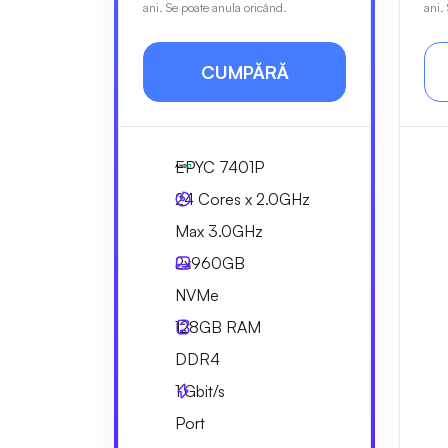
ani. Se poate anula oricând.
ani.
CUMPĂRĂ
EPYC 7401P
24 Cores x 2.0GHz
Max 3.0GHz
2x
960GB
NVMe
128GB
RAM
DDR4
1
Gbit/s
Port