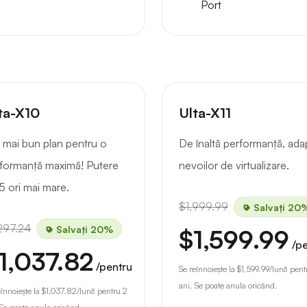
Port
ta-X10
Ulta-X11
 mai bun plan pentru o
De înaltă performanță, ada
formanță maximă! Putere
nevoilor de virtualizare.
5 ori mai mare.
$1,999.99
Salvați 20
297.24
Salvați 20%
$1,599.99
/p
1,037.82
/pentru
Se reînnoiește la
$1,599.99
/lună pent
ani. Se poate anula oricând.
eînnoiește la
$1,037.82
/lună pentru 2