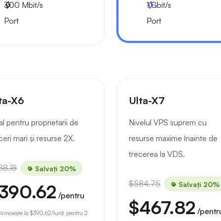
300
Mbit/s
1
Gbit/s
Port
Port
ta-X6
Ulta-X7
al pentru proprietarii de
Nivelul VPS suprem cu
ceri mari și resurse 2X.
resurse maxime înainte de
trecerea la VDS.
88.18
Salvați 20%
$584.75
Salvați 20%
390.62
/pentru
$467.82
/pentr
eînnoiește la
$390.62
/lună pentru 2