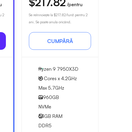
$217.82
u
/pentru
u 2
Se reînnoiește la
$217.82
/lună pentru 2
ani. Se poate anula oricând.
CUMPĂRĂ
Ryzen 9 7950X3D
16 Cores x 4.2GHz
Max 5.7GHz
2x
960GB
NVMe
64GB
RAM
DDR5