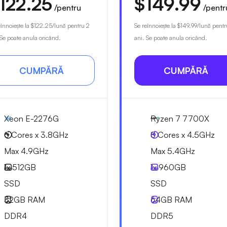
122.25
$149.99
/pentru
/pentr
eînnoiește la
$122.25
/lună pentru 2
Se reînnoiește la
$149.99
/lună pentr
 Se poate anula oricând.
ani. Se poate anula oricând.
CUMPĂRĂ
CUMPĂRĂ
Xeon E-2276G
Ryzen 7 7700X
6 Cores x 3.8GHz
8 Cores x 4.5GHz
Max 4.9GHz
Max 5.4GHz
1x
512GB
1x
960GB
SSD
SSD
32GB
RAM
64GB
RAM
DDR4
DDR5