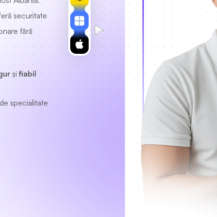
ost Albania.
oferă securitate
onare fără
gur
și
fiabil
de specialitate