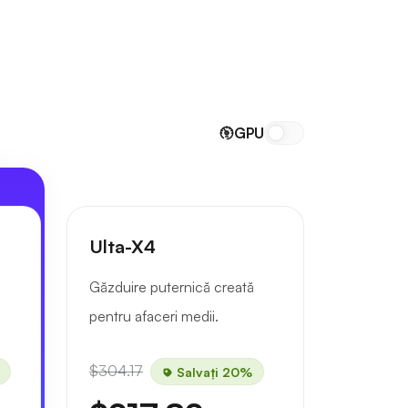
GPU
Ulta-X4
Găzduire puternică creată
pentru afaceri medii.
$304.17
Salvați 20%