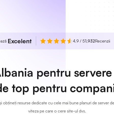
Excelent
uează
4.9 / 5
1,932
Recenzii
Albania pentru servere
de top pentru compani
și obțineți resurse dedicate cu cele mai bune planuri de server de
viteza pe care o cere site-ul dvs.