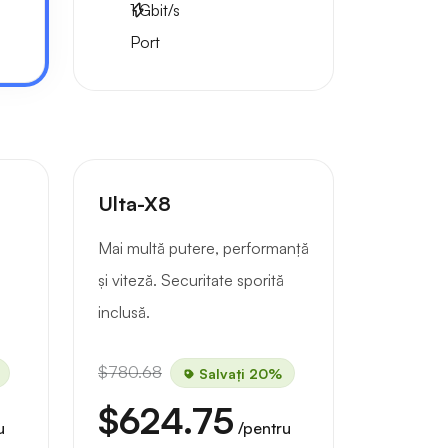
1
Gbit/s
Port
Ulta-X8
Mai multă putere, performanță
și viteză. Securitate sporită
inclusă.
$780.68
Salvați 20%
$624.75
u
/pentru