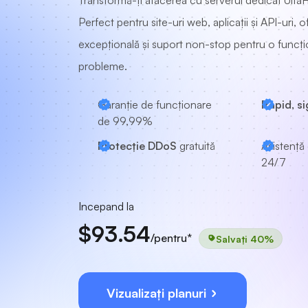
Transformă-ți afacerea cu serverul dedicat UltaH
Perfect pentru site-uri web, aplicații și API-uri, 
excepțională și suport non-stop pentru o funcți
probleme.
Garanție de funcționare
Rapid, si
de 99,99%
Protecție DDoS
gratuită
Asistență 
24/7
Incepand la
$93.54
/pentru*
Salvați 40%
Vizualizați planuri