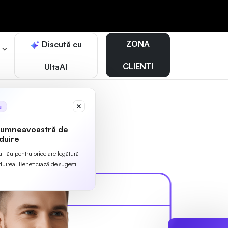
ZONA
Discută cu
r
CLIENTI
UltaAI
u
dumneavoastră de
duire
ul tău pentru orice are legătură
irea. Beneficiază de sugestii