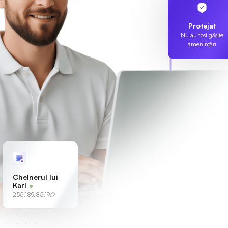
Protejat
Nu au fost găsite
amenințări
Chelnerul lui
Karl
255.189.85.19