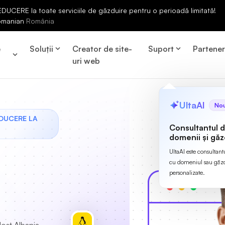
UCERE la toate serviciile de găzduire pentru o perioadă limitată!
omanian
România
e
Soluții
Creator de site-
Suport
Partene
uri web
UltaAI
No
EDUCERE LA
Consultantul 
domenii și găz
UltaAI este consultant
cu domeniul sau găzdu
personalizate.