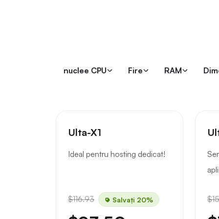
nuclee CPU
Fire
RAM
Dim
Ulta-X1
Ul
Ideal pentru hosting dedicat!
Ser
apli
$116.93
$1
Salvați 20%