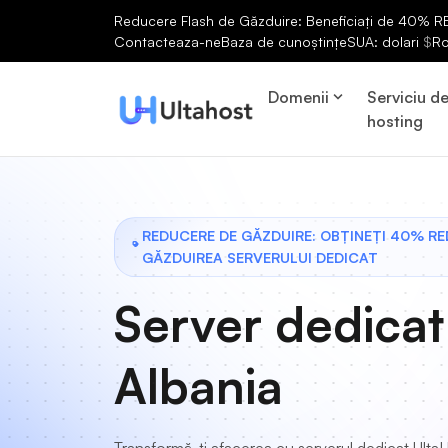
Reducere Flash de Găzduire: Beneficiați de 40% RED
Contacteaza-ne
Baza de cunoștințe
SUA: dolari
$
R
Domenii
Serviciu d
hosting
REDUCERE DE GĂZDUIRE: OBȚINEȚI 40% R
GĂZDUIREA SERVERULUI DEDICAT
Server dedicat
Albania