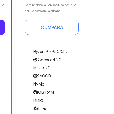
u 2
Se reînnoiește la
$217.82
/lună pentru 2
ani. Se poate anula oricând.
CUMPĂRĂ
Ryzen 9 7950X3D
16 Cores x 4.2GHz
Max 5.7GHz
2x
960GB
NVMe
64GB
RAM
DDR5
1
Gbit/s