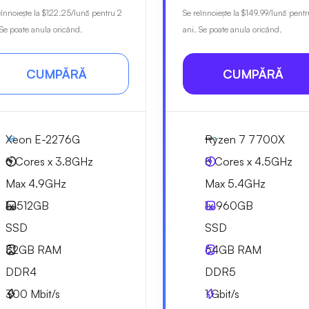
eînnoiește la
$122.25
/lună pentru 2
Se reînnoiește la
$149.99
/lună pentr
 Se poate anula oricând.
ani. Se poate anula oricând.
CUMPĂRĂ
CUMPĂRĂ
Xeon E-2276G
Ryzen 7 7700X
6 Cores x 3.8GHz
8 Cores x 4.5GHz
Max 4.9GHz
Max 5.4GHz
1x
512GB
1x
960GB
SSD
SSD
32GB
RAM
64GB
RAM
DDR4
DDR5
300
Mbit/s
1
Gbit/s