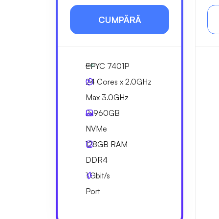
CUMPĂRĂ
EPYC 7401P
24 Cores x 2.0GHz
Max 3.0GHz
2x
960GB
NVMe
128GB
RAM
DDR4
1
Gbit/s
Port