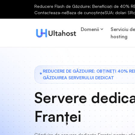
Reducere Flash de Găzduire: Beneficiați de 40% RED
Contacteaza-ne
Baza de cunoștințe
SUA: dolari
$
R
Domenii
Serviciu d
hosting
REDUCERE DE GĂZDUIRE: OBȚINEȚI 40% R
GĂZDUIREA SERVERULUI DEDICAT
Servere dedic
Franței