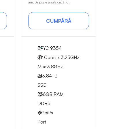
ani. Se poate anula oricând.
CUMPĂRĂ
EPYC 9354
32 Cores x 3.25GHz
Max 3.8GHz
2x
3.84TB
SSD
256GB
RAM
DDR5
2
Gbit/s
Port