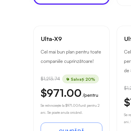
Ulta-X9
Ul
Cel mai bun plan pentru toate
Cel
companiile cuprinzătoare!
per
de 
$1,213.74
Salvați 20%
$1,
$971.00
/pentru
$
Se reînnoiește la
$971.00
/lună pentru 2
ani. Se poate anula oricând.
Se r
ani.