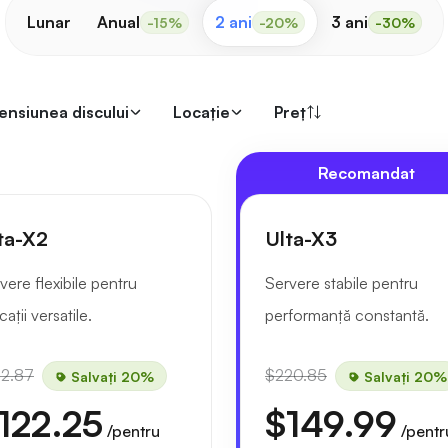
Lunar
Anual
2 ani
3 ani
-15%
-20%
-30%
ensiunea discului
Locaţie
Preț
Recomandat
ta-X2
Ulta-X3
vere flexibile pentru
Servere stabile pentru
cații versatile.
performanță constantă.
52.87
$220.85
Salvați 20%
Salvați 20%
122.25
$149.99
/pentru
/pentr