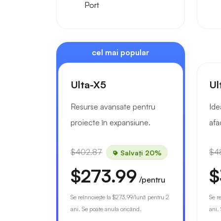
Port
cel mai popular
Ulta-X5
Ul
Resurse avansate pentru
Ide
proiecte în expansiune.
afa
$402.87
$4
Salvați 20%
$273.99
$
/pentru
Se reînnoiește la
$273.99
/lună pentru 2
Se r
ani. Se poate anula oricând.
ani.