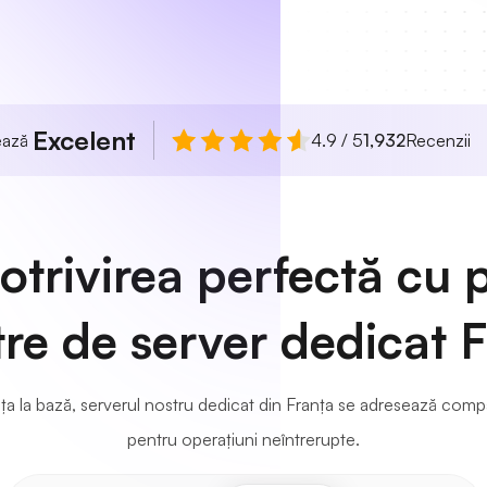
Excelent
uează
4.9 / 5
1,932
Recenzii
otrivirea perfectă cu 
re de server dedicat 
anța la bază, serverul nostru dedicat din Franța se adresează comp
pentru operațiuni neîntrerupte.