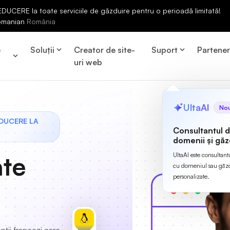
UCERE la toate serviciile de găzduire pentru o perioadă limitată!
omanian
România
e
Soluții
Creator de site-
Suport
Partene
uri web
UltaAI
No
EDUCERE LA
Consultantul 
domenii și găz
ate
UltaAI este consultant
cu domeniul sau găzdu
personalizate.