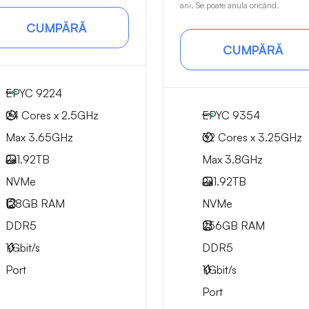
ani. Se poate anula oricând.
CUMPĂRĂ
CUMPĂRĂ
EPYC 9224
24 Cores x 2.5GHz
EPYC 9354
Max 3.65GHz
32 Cores x 3.25GHz
2x
1.92TB
Max 3.8GHz
NVMe
2x
1.92TB
128GB
RAM
NVMe
DDR5
256GB
RAM
1
Gbit/s
DDR5
Port
1
Gbit/s
Port