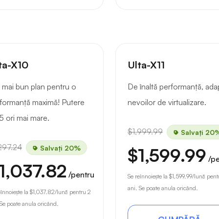
ta-X10
Ulta-X11
 mai bun plan pentru o
De înaltă performanță, ada
formanță maximă! Putere
nevoilor de virtualizare.
5 ori mai mare.
$1,999.99
Salvați 20
297.24
Salvați 20%
$1,599.99
/p
1,037.82
/pentru
Se reînnoiește la
$1,599.99
/lună pent
ani. Se poate anula oricând.
eînnoiește la
$1,037.82
/lună pentru 2
 Se poate anula oricând.