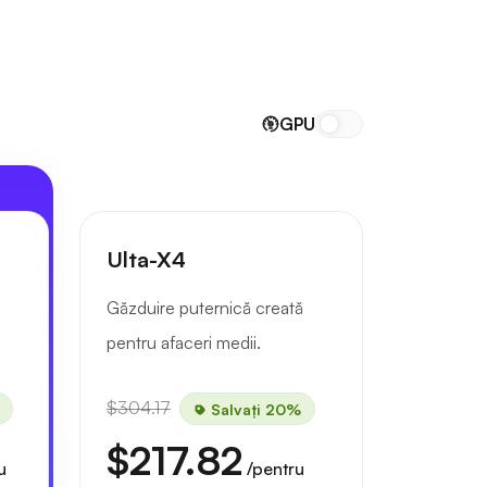
GPU
Ulta-X4
Găzduire puternică creată
pentru afaceri medii.
$304.17
Salvați 20%
$217.82
u
/pentru