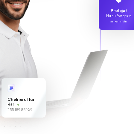
Protejat
Nu au fost găsite
amenințări
Chelnerul lui
Karl
255.189.85.19