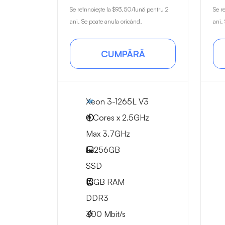
Se reînnoiește la
$93.50
/lună pentru 2
Se r
ani. Se poate anula oricând.
ani.
CUMPĂRĂ
Xeon 3-1265L V3
4 Cores x 2.5GHz
Max 3.7GHz
1x
256GB
SSD
16GB
RAM
DDR3
300
Mbit/s