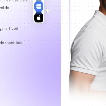
nții francezi care
vel de
gur
și
fiabil
de specialitate