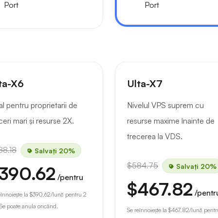
Port
Port
ta-X6
Ulta-X7
al pentru proprietarii de
Nivelul VPS suprem cu
ceri mari și resurse 2X.
resurse maxime înainte de
trecerea la VDS.
88.18
Salvați 20%
$584.75
Salvați 20%
390.62
/pentru
$467.82
/pentr
eînnoiește la
$390.62
/lună pentru 2
 Se poate anula oricând.
Se reînnoiește la
$467.82
/lună pentr