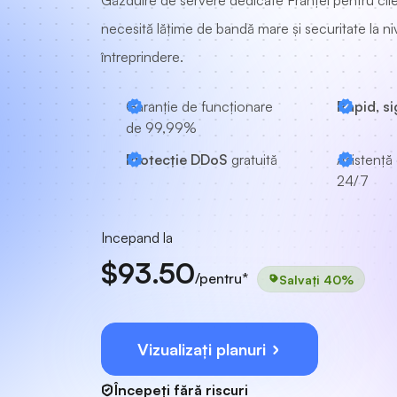
Găzduire de servere dedicate Franței pentru clie
necesită lățime de bandă mare și securitate la ni
întreprindere.
Garanție de funcționare
Rapid, si
de 99,99%
Protecție DDoS
gratuită
Asistență 
24/7
Incepand la
$93.50
/pentru*
Salvați 40%
Vizualizați planuri
Începeți fără riscuri