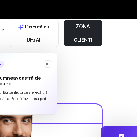
ZONA
Discută cu
r
CLIENTI
UltaAI
u
dumneavoastră de
duire
ul tău pentru orice are legătură
irea. Beneficiază de sugestii