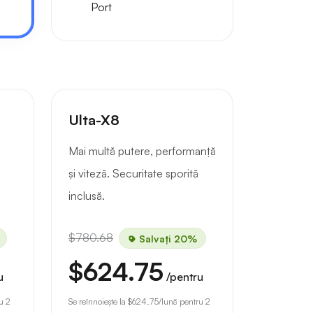
Port
Ulta-X8
Mai multă putere, performanță
și viteză. Securitate sporită
inclusă.
$780.68
Salvați 20%
$624.75
u
/pentru
u 2
Se reînnoiește la
$624.75
/lună pentru 2