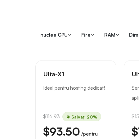
nuclee CPU
Fire
RAM
Dim
Ulta-X1
Ul
Ideal pentru hosting dedicat!
Ser
apli
$116.93
$1
Salvați 20%
$93.50
$
/pentru