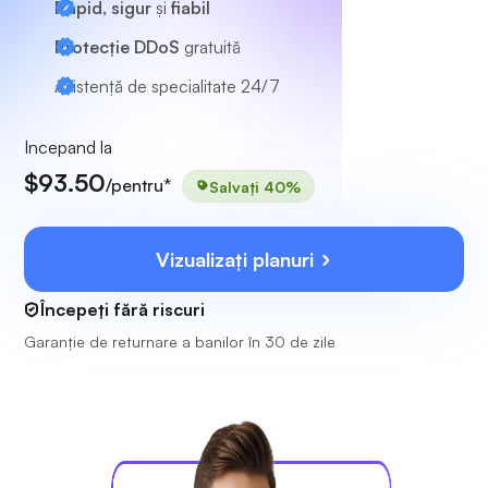
Rapid, sigur
și
fiabil
Protecție DDoS
gratuită
Asistență de specialitate
24/7
Incepand la
$93.50
/pentru*
Salvați 40%
Vizualizați planuri
Începeți fără riscuri
Garanție de returnare a banilor în 30 de zile