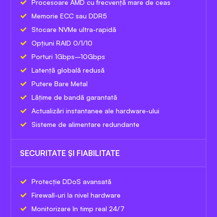
Procesoare AMD cu frecvență mare de ceas
Memorie ECC sau DDR5
Stocare NVMe ultra-rapidă
Opțiuni RAID 0/1/10
Porturi 1Gbps–10Gbps
Latență globală redusă
Putere Bare Metal
Lățime de bandă garantată
Actualizări instantanee ale hardware-ului
Sisteme de alimentare redundante
SECURITATE ȘI FIABILITATE
Protecție DDoS avansată
Firewall-uri la nivel hardware
Monitorizare în timp real 24/7