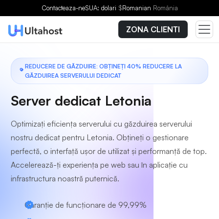
Alegeți un plan
Contacteaza-ne
SUA: dolari
$
Romanian
România
ZONA CLIENTI
REDUCERE DE GĂZDUIRE: OBȚINEȚI 40% REDUCERE LA
GĂZDUIREA SERVERULUI DEDICAT
Server dedicat Letonia
Optimizați eficiența serverului cu găzduirea serverului
nostru dedicat pentru Letonia. Obțineți o gestionare
perfectă, o interfață ușor de utilizat și performanță de top.
Accelerează-ți experiența pe web sau în aplicație cu
infrastructura noastră puternică.
Garanție de funcționare de 99,99%