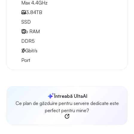
Max 4.4GHz
2x
3.84TB
SSD
1Tb
RAM
DDR5
2
Gbit/s
Port
Întreabă UltaAI
Ce plan de găzduire pentru servere dedicate este
perfect pentru mine?