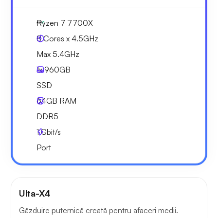
Ryzen 7 7700X
8 Cores x 4.5GHz
Max 5.4GHz
1x
960GB
SSD
64GB
RAM
DDR5
1
Gbit/s
Port
Ulta-X4
Găzduire puternică creată pentru afaceri medii.