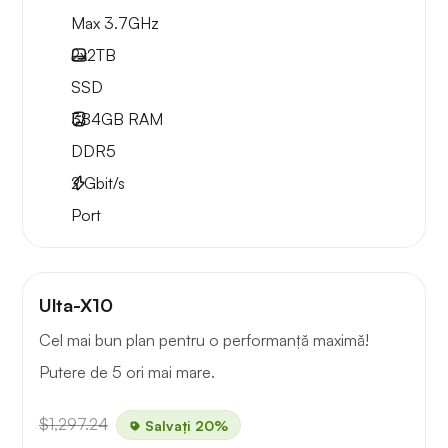
Max 3.7GHz
2x
2TB
SSD
384GB
RAM
DDR5
2
Gbit/s
Port
Ulta-X10
Cel mai bun plan pentru o performanță maximă!
Putere de 5 ori mai mare.
$1,297.24
Salvați 20%