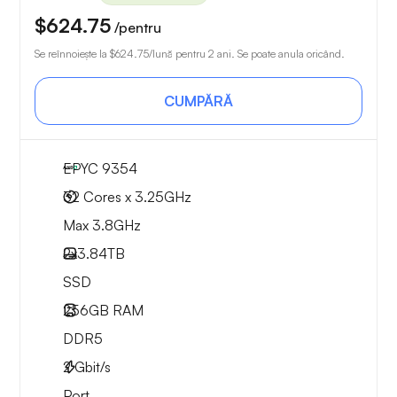
$624.75
/pentru
Se reînnoiește la
$624.75
/lună pentru 2 ani. Se poate anula oricând.
CUMPĂRĂ
EPYC 9354
32 Cores x 3.25GHz
Max 3.8GHz
2x
3.84TB
SSD
256GB
RAM
DDR5
2
Gbit/s
Port