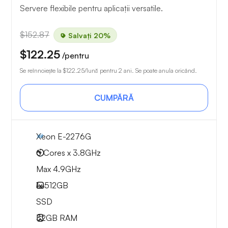
Servere flexibile pentru aplicații versatile.
$152.87
Salvați 20%
$122.25
/pentru
Se reînnoiește la
$122.25
/lună pentru 2 ani. Se poate anula oricând.
CUMPĂRĂ
Xeon E-2276G
6 Cores x 3.8GHz
Max 4.9GHz
1x
512GB
SSD
32GB
RAM