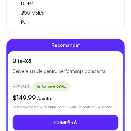
DDR4
300
Mbit/s
Port
Recomandat
Ulta-X3
Servere stabile pentru performanță constantă.
$220.85
Salvați 20%
$149.99
/pentru
Se reînnoiește la
$149.99
/lună pentru 2 ani. Se poate anula oricând.
CUMPĂRĂ