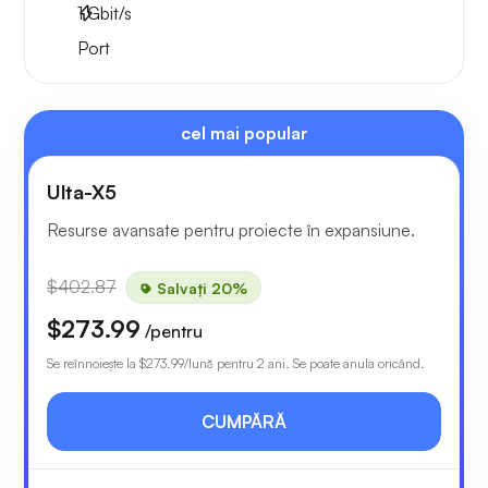
1
Gbit/s
Port
cel mai popular
Ulta-X5
Resurse avansate pentru proiecte în expansiune.
$402.87
Salvați 20%
$273.99
/pentru
Se reînnoiește la
$273.99
/lună pentru 2 ani. Se poate anula oricând.
CUMPĂRĂ