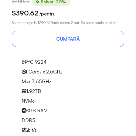
$488.18
Salvați 20%
$390.62
/pentru
Se reînnoiește la
$390.62
/lună pentru 2 ani. Se poate anula oricând.
CUMPĂRĂ
EPYC 9224
24 Cores x 2.5GHz
Max 3.65GHz
2x
1.92TB
NVMe
128GB
RAM
DDR5
1
Gbit/s