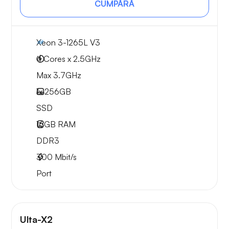
CUMPĂRĂ
Xeon 3-1265L V3
4 Cores x 2.5GHz
Max 3.7GHz
1x
256GB
SSD
16GB
RAM
DDR3
300
Mbit/s
Port
Ulta-X2