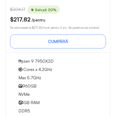
$304.17
Salvați 20%
$217.82
/pentru
Se reînnoiește la
$217.82
/lună pentru 2 ani. Se poate anula oricând.
CUMPĂRĂ
Ryzen 9 7950X3D
16 Cores x 4.2GHz
Max 5.7GHz
2x
960GB
NVMe
64GB
RAM
DDR5