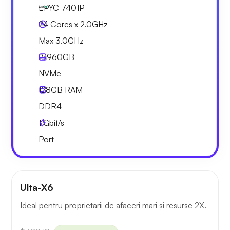
EPYC 7401P
24 Cores x 2.0GHz
Max 3.0GHz
2x
960GB
NVMe
128GB
RAM
DDR4
1
Gbit/s
Port
Ulta-X6
Ideal pentru proprietarii de afaceri mari și resurse 2X.