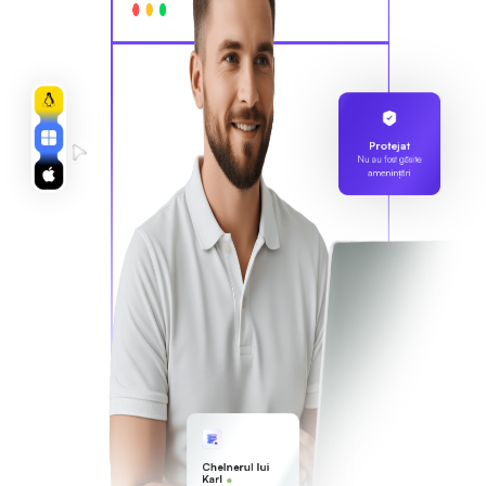
Protejat
Nu au fost găsite
amenințări
Chelnerul lui
Karl