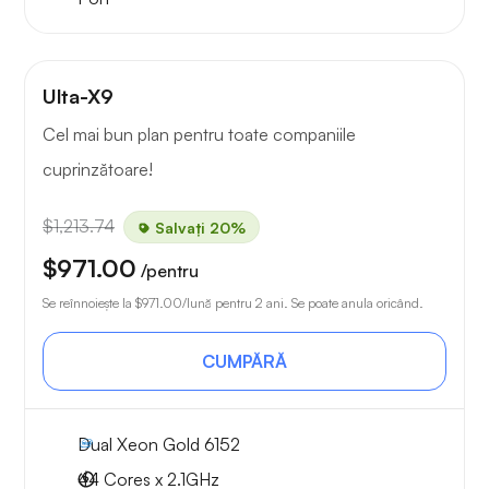
Ulta-X9
Cel mai bun plan pentru toate companiile
cuprinzătoare!
$1,213.74
Salvați 20%
$971.00
/pentru
Se reînnoiește la
$971.00
/lună pentru 2 ani. Se poate anula oricând.
CUMPĂRĂ
Dual Xeon Gold 6152
44 Cores x 2.1GHz