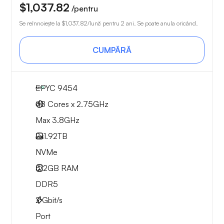
$1,037.82
/pentru
Se reînnoiește la
$1,037.82
/lună pentru 2 ani. Se poate anula oricând.
CUMPĂRĂ
EPYC 9454
48 Cores x 2.75GHz
Max 3.8GHz
2x
1.92TB
NVMe
512GB
RAM
DDR5
2
Gbit/s
Port