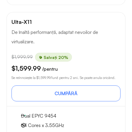
Ulta-X11
De înaltă performanță, adaptat nevoilor de
virtualizare.
$1,999.99
Salvați 20%
$1,599.99
/pentru
Se reînnoiește la
$1,599.99
/lună pentru 2 ani. Se poate anula oricând.
CUMPĂRĂ
Dual EPYC 9454
64 Cores x 3.55GHz