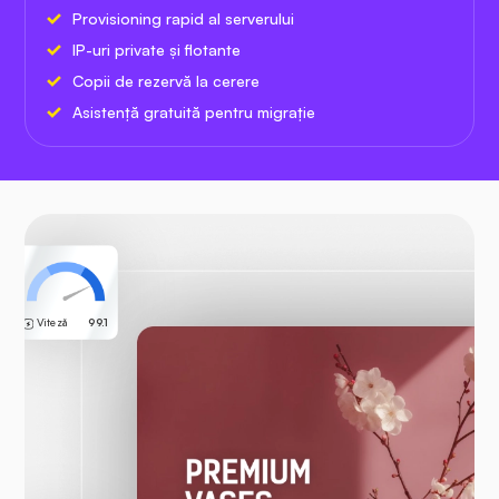
Provisioning rapid al serverului
IP-uri private și flotante
Copii de rezervă la cerere
Asistență gratuită pentru migrație
Viteză
99.1