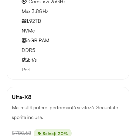
32 Cores x 3.25GHz
Max 3.8GHz
2x
1.92TB
NVMe
256GB
RAM
DDR5
1
Gbit/s
Port
Ulta-X8
Mai multă putere, performanță și viteză. Securitate
sporită inclusă.
$780.68
Salvați 20%