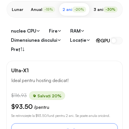
Lunar
Anual
2 ani
3 ani
-15%
-20%
-30%
nuclee CPU
Fire
RAM
Dimensiunea discului
Locaţie
GPU
Preț
Ulta-X1
Ideal pentru hosting dedicat!
$116.93
Salvați 20%
$93.50
/pentru
Se reînnoiește la
$93.50
/lună pentru 2 ani. Se poate anula oricând.