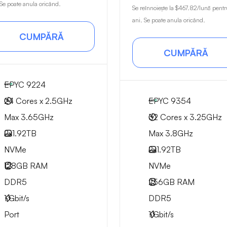
 Se poate anula oricând.
Se reînnoiește la
$467.82
/lună pentr
ani. Se poate anula oricând.
CUMPĂRĂ
CUMPĂRĂ
EPYC 9224
24 Cores x 2.5GHz
EPYC 9354
Max 3.65GHz
32 Cores x 3.25GHz
2x
1.92TB
Max 3.8GHz
NVMe
2x
1.92TB
128GB
RAM
NVMe
DDR5
256GB
RAM
1
Gbit/s
DDR5
Port
1
Gbit/s