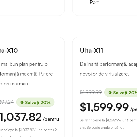
Port
ta-X10
Ulta-X11
 mai bun plan pentru o
De înaltă performanță, ada
formanță maximă! Putere
nevoilor de virtualizare.
5 ori mai mare.
$1,999.99
Salvați 20
297.24
Salvați 20%
$1,599.99
/p
1,037.82
/pentru
Se reînnoiește la
$1,599.99
/lună pent
ani. Se poate anula oricând.
eînnoiește la
$1,037.82
/lună pentru 2