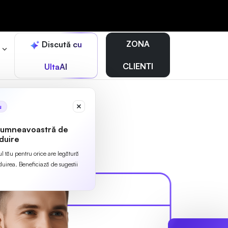
ZONA
Discută cu
r
CLIENTI
UltaAI
u
dumneavoastră de
duire
ul tău pentru orice are legătură
irea. Beneficiază de sugestii