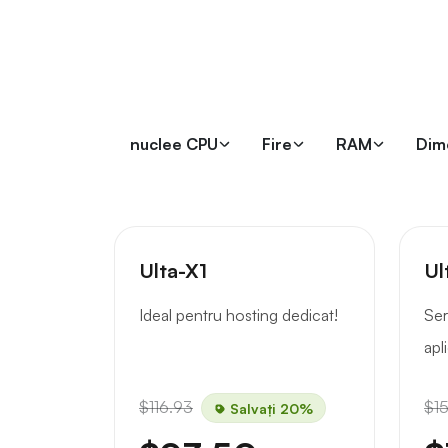
nuclee CPU
Fire
RAM
Dim
Ulta-X1
Ul
Ideal pentru hosting dedicat!
Ser
apli
$116.93
$1
Salvați 20%