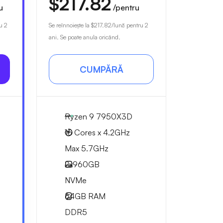
$217.82
u
/pentru
u 2
Se reînnoiește la
$217.82
/lună pentru 2
ani. Se poate anula oricând.
CUMPĂRĂ
Ryzen 9 7950X3D
16 Cores x 4.2GHz
Max 5.7GHz
2x
960GB
NVMe
64GB
RAM
DDR5