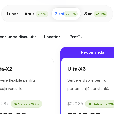
Lunar
Anual
2 ani
3 ani
-15%
-20%
-30%
ensiunea discului
Locaţie
Preț
Recomandat
ta-X2
Ulta-X3
vere flexibile pentru
Servere stabile pentru
cații versatile.
performanță constantă.
52.87
$220.85
Salvați 20%
Salvați 20%