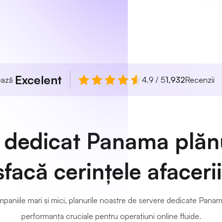
Excelent
uează
4.9 / 5
1,932
Recenzii
 dedicat Panama plăn
sfacă cerințele afaceri
niile mari și mici, planurile noastre de servere dedicate Panama a
performanța cruciale pentru operațiuni online fluide.