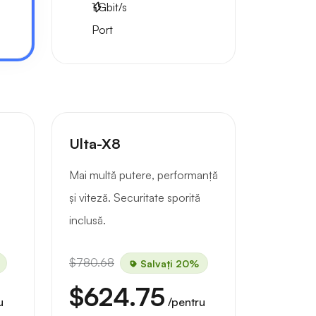
1
Gbit/s
Port
Ulta-X8
Mai multă putere, performanță
și viteză. Securitate sporită
inclusă.
$780.68
Salvați 20%
$624.75
u
/pentru