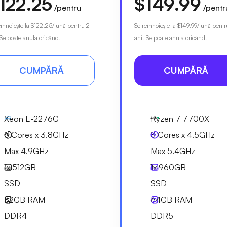
122.25
$149.99
/pentru
/pentr
eînnoiește la
$122.25
/lună pentru 2
Se reînnoiește la
$149.99
/lună pentr
 Se poate anula oricând.
ani. Se poate anula oricând.
CUMPĂRĂ
CUMPĂRĂ
Xeon E-2276G
Ryzen 7 7700X
6 Cores x 3.8GHz
8 Cores x 4.5GHz
Max 4.9GHz
Max 5.4GHz
1x
512GB
1x
960GB
SSD
SSD
32GB
RAM
64GB
RAM
DDR4
DDR5