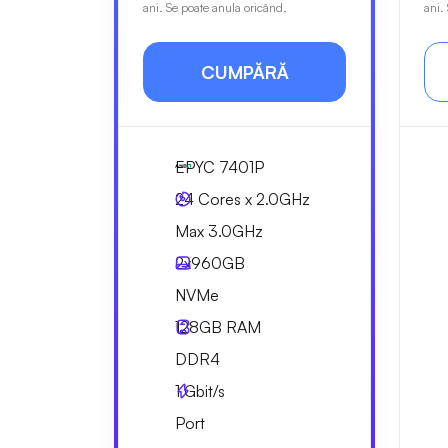
ani. Se poate anula oricând.
ani.
CUMPĂRĂ
EPYC 7401P
24 Cores x 2.0GHz
Max 3.0GHz
2x
960GB
NVMe
128GB
RAM
DDR4
1
Gbit/s
Port