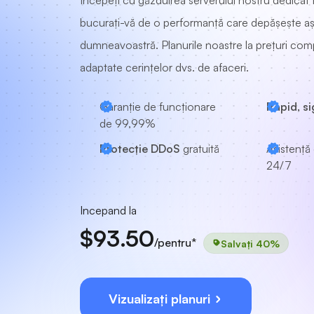
Începeți cu găzduirea serverului nostru dedicat 
bucurați-vă de o performanță care depășește aș
dumneavoastră. Planurile noastre la prețuri comp
adaptate cerințelor dvs. de afaceri.
Garanție de funcționare
Rapid, si
de 99,99%
Protecție DDoS
gratuită
Asistență 
24/7
Incepand la
$93.50
/pentru*
Salvați 40%
Vizualizați planuri