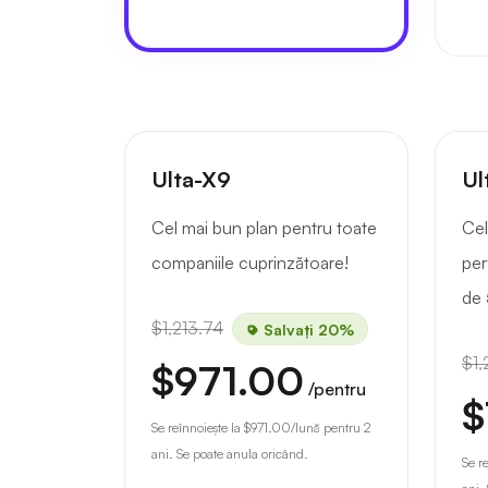
Ulta-X9
Ul
Cel mai bun plan pentru toate
Cel
companiile cuprinzătoare!
per
de 
$1,213.74
Salvați 20%
$1,
$971.00
/pentru
$
Se reînnoiește la
$971.00
/lună pentru 2
ani. Se poate anula oricând.
Se r