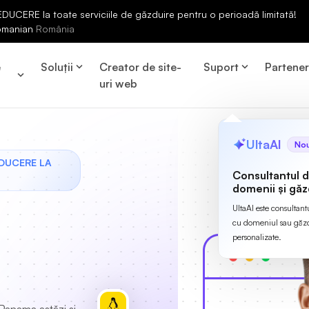
UCERE la toate serviciile de găzduire pentru o perioadă limitată!
omanian
România
e
Soluții
Creator de site-
Suport
Partene
uri web
UltaAI
No
EDUCERE LA
Consultantul 
domenii și găz
UltaAI este consultant
cu domeniul sau găzdu
personalizate.