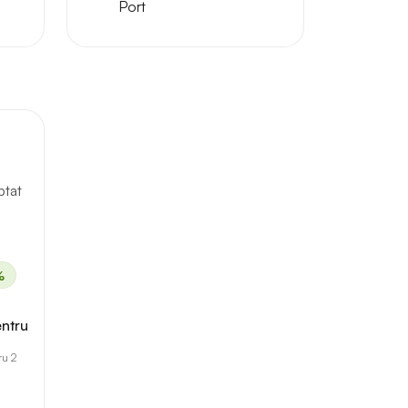
Port
ptat
%
entru
ru 2