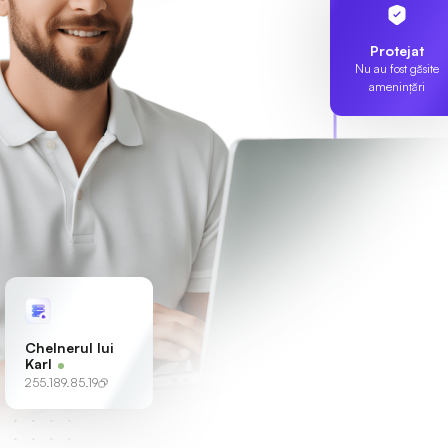
Protejat
Nu au fost găsite
amenințări
Chelnerul lui
Karl
255.189.85.19