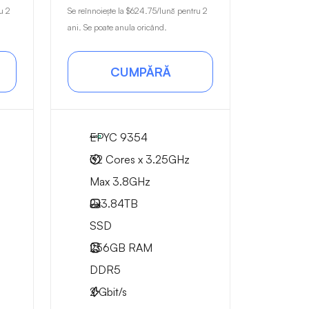
u 2
Se reînnoiește la
$624.75
/lună pentru 2
ani. Se poate anula oricând.
CUMPĂRĂ
EPYC 9354
32 Cores x 3.25GHz
Max 3.8GHz
2x
3.84TB
SSD
256GB
RAM
DDR5
2
Gbit/s