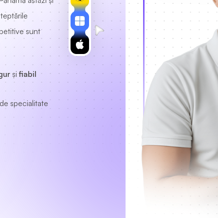
Panama astăzi și
teptările
etitive sunt
gur
și
fiabil
de specialitate