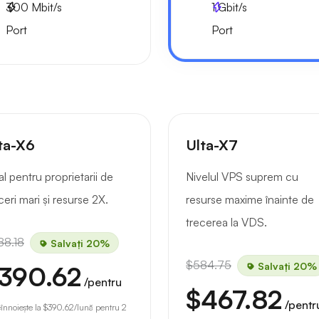
300
Mbit/s
1
Gbit/s
Port
Port
ta-X6
Ulta-X7
al pentru proprietarii de
Nivelul VPS suprem cu
ceri mari și resurse 2X.
resurse maxime înainte de
trecerea la VDS.
88.18
Salvați 20%
$584.75
Salvați 20%
390.62
/pentru
$467.82
/pentr
eînnoiește la
$390.62
/lună pentru 2