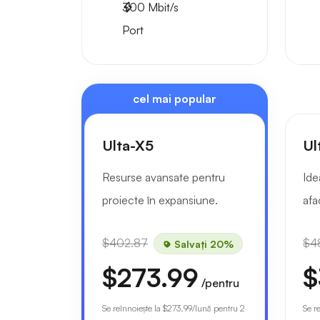
300
Mbit/s
Port
cel mai popular
Ulta-X5
Ul
Resurse avansate pentru
Ide
proiecte în expansiune.
afa
$402.87
$4
Salvați 20%
$273.99
$
/pentru
Se reînnoiește la
$273.99
/lună pentru 2
Se r