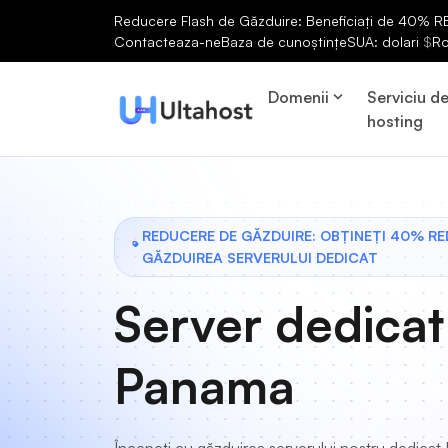
Reducere Flash de Găzduire: Beneficiați de 40% RED
Contacteaza-ne
Baza de cunoștințe
SUA: dolari
$
R
Domenii
Serviciu d
hosting
REDUCERE DE GĂZDUIRE: OBȚINEȚI 40% R
GĂZDUIREA SERVERULUI DEDICAT
Server dedicat
Panama