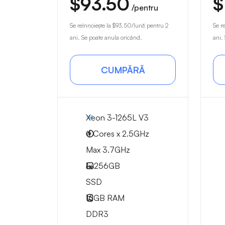
$93.50
$
/pentru
Se reînnoiește la
$93.50
/lună pentru 2
Se r
ani. Se poate anula oricând.
ani.
CUMPĂRĂ
Xeon 3-1265L V3
4 Cores x 2.5GHz
Max 3.7GHz
1x
256GB
SSD
16GB
RAM
DDR3