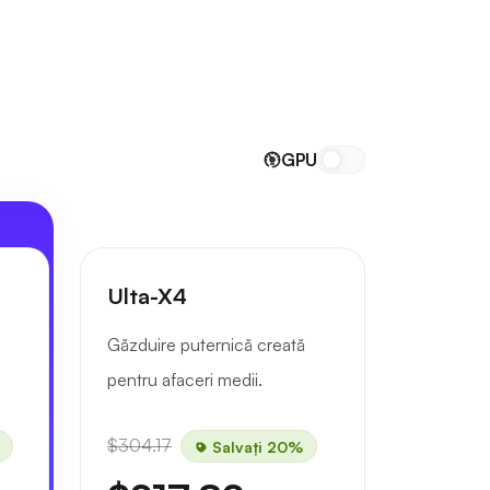
GPU
Ulta-X4
Găzduire puternică creată
pentru afaceri medii.
$304.17
Salvați 20%