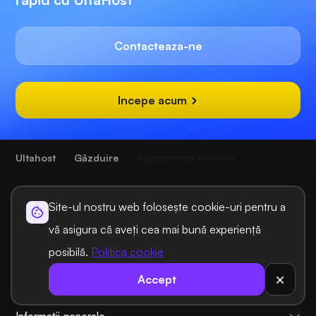
Contacteaza-ne
Incepe acum
Ultahost
Găzduire
eCommerce Hosting
Site-ul nostru web folosește cookie-uri pentru a
vă asigura că aveți cea mai bună experiență
posibilă.
Politica cookie
Soluții de găzduire
Accept
Soluții de domeniu