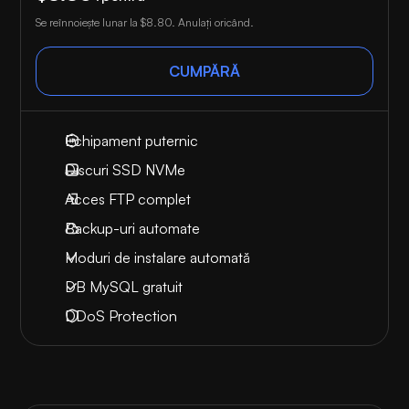
Se reînnoiește lunar la
$8.80
. Anulați oricând.
CUMPĂRĂ
Echipament puternic
Discuri SSD NVMe
Acces FTP complet
Backup-uri automate
Moduri de instalare automată
DB MySQL gratuit
DDoS Protection