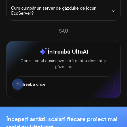
Cum cumpăr un server de găzduire de jocuri
EcoServer?
SAU
Întreabă UltaAI
Consultantul dumneavoastră pentru domenii și
găzduire.
Începeți astăzi, scalați fiecare proiect mai
rapid cu UltaHost