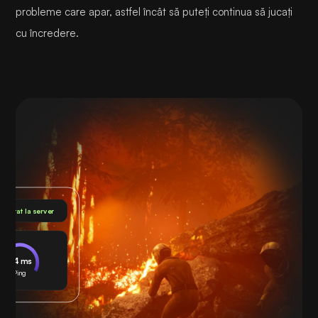
probleme care apar, astfel încât să puteți continua să jucați
cu încredere.
nectat la server
24 ms
Ping