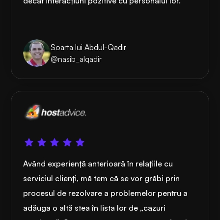
decât interacțiuni pozitive cu personalul lor.
Soarta lui Abdul-Qadir
@nasib_alqadir
Având experiență anterioară în relațiile cu
serviciul clienți, mă tem că se vor grăbi prin
procesul de rezolvare a problemelor pentru a
adăuga o altă stea în lista lor de „cazuri