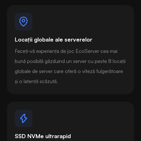
Locații globale ale serverelor
Faceți-vă experiența de joc EcoServer cea mai
bună posibilă găzduind un server cu peste 8 locații
globale de server care oferă o viteză fulgerătoare
și o latență scăzută.
SSD NVMe ultrarapid