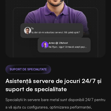
Tu
Aș dori să-mi actualizez serverul. Mă puteți ajuta?
James @ Ultahost
Hei Ryan, sigur! Urmează acești pași...
SUPORT DE SPECIALITATE
Asistență servere de jocuri 24/7 și
suport de specialitate
Specialiștii în servere bare metal sunt disponibili 24/7 pentru
a vă ajuta cu configurarea, optimizarea performanței,