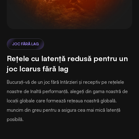
JOC FĂRĂ LAG
Rețele cu latență redusă pentru un
joc Icarus fără lag
Bucurați-vă de un joc fără întârzieri și receptiv pe rețelele
noastre de înaltă performanță. alegeți din gama noastră de
locații globale care formează rețeaua noastră globală.
muncim din greu pentru a asigura cea mai mică latență
posibilă.