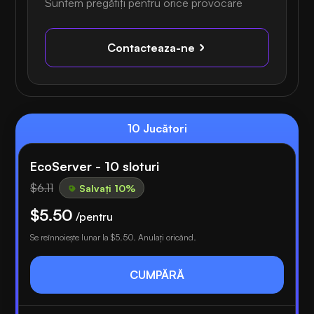
Suntem pregătiți pentru orice provocare
Contacteaza-ne
10 Jucători
EcoServer - 10 sloturi
$6.11
Salvați 10%
$5.50
/pentru
Se reînnoiește lunar la
$5.50
. Anulați oricând.
CUMPĂRĂ