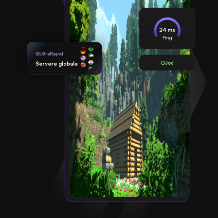
24 ms
Ping
UltraRapid
Joc
Servere globale