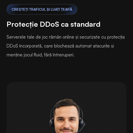
CREȘTEȚI TRAFICUL ȘI LUAȚI ȚEAPĂ
Protecție DDoS ca standard
Serverele tale de joc rămân online și securizate cu protecția
DDoS încorporată, care blochează automat atacurile și
menține jocul fluid, fără întreruperi.