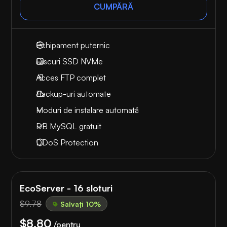
CUMPĂRĂ
Echipament puternic
Discuri SSD NVMe
Acces FTP complet
Backup-uri automate
Moduri de instalare automată
DB MySQL gratuit
DDoS Protection
EcoServer - 16 sloturi
$9.78
Salvați 10%
$8.80
/pentru