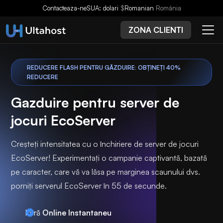
Contacteaza-ne
SUA: dolari
$
Romanian
România
ZONA CLIENTI
REDUCERE FLASH PENTRU GĂZDUIRE: OBȚINEȚI 40%
REDUCERE
Gazduire pentru server de
jocuri EcoServer
Creșteți intensitatea cu o închiriere de server de jocuri
EcoServer! Experimentați o campanie captivantă, bazată
pe caracter, care vă va lăsa pe marginea scaunului dvs.
porniți serverul EcoServer în 55 de secunde.
Intră
Online Instantaneu