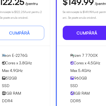
122.25
$149.99
/pentru
/pentr
eînnoiește la
$122.25
/lună pentru 2
Se reînnoiește la
$149.99
/lună pentr
 Se poate anula oricând.
ani. Se poate anula oricând.
CUMPĂRĂ
CUMPĂRĂ
Xeon E-2276G
Ryzen 7 7700X
6 Cores x 3.8GHz
8 Cores x 4.5GHz
Max 4.9GHz
Max 5.4GHz
1x
512GB
1x
960GB
SSD
SSD
32GB
RAM
64GB
RAM
DDR4
DDR5