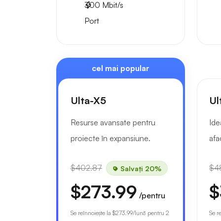
300
Mbit/s
Port
cel mai popular
Ulta-X5
Ul
Resurse avansate pentru
Ide
proiecte în expansiune.
afa
$402.87
$4
Salvați 20%
$273.99
$
/pentru
Se reînnoiește la
$273.99
/lună pentru 2
Se r