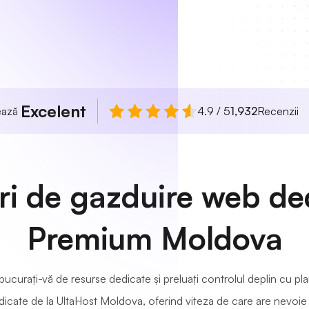
Excelent
uează
4.9 / 5
1,932
Recenzii
ri de gazduire web de
Premium Moldova
ucurați-vă de resurse dedicate și preluați controlul deplin cu pl
icate de la UltaHost Moldova, oferind viteza de care are nevoie 