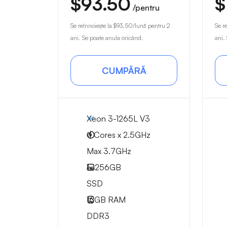
$93.50
$
/pentru
Se reînnoiește la
$93.50
/lună pentru 2
Se r
ani. Se poate anula oricând.
ani.
CUMPĂRĂ
Xeon 3-1265L V3
4 Cores x 2.5GHz
Max 3.7GHz
1x
256GB
SSD
16GB
RAM
DDR3