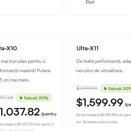
Port
ta-X10
Ulta-X11
 mai bun plan pentru o
De înaltă performanță, ada
formanță maximă! Putere
nevoilor de virtualizare.
5 ori mai mare.
$1,999.99
Salvați 20
297.24
Salvați 20%
$1,599.99
/p
1,037.82
/pentru
Se reînnoiește la
$1,599.99
/lună pent
ani. Se poate anula oricând.
eînnoiește la
$1,037.82
/lună pentru 2