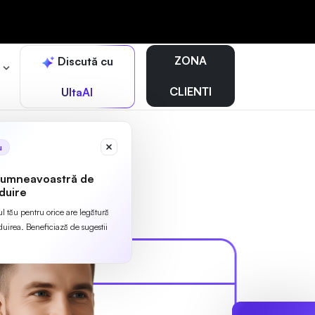
ZONA
Discută cu
r
CLIENTI
UltaAI
u
dumneavoastră de
duire
ul tău pentru orice are legătură
irea. Beneficiază de sugestii