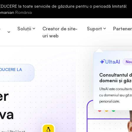
UCERE la toate serviciile de găzduire pentru o perioadă limitată!
omanian
România
e
Soluții
Creator de site-
Suport
Partene
uri web
UltaAI
No
EDUCERE LA
Consultantul 
domenii și găz
er
UltaAI este consultant
cu domeniul sau găzdu
personalizate.
va