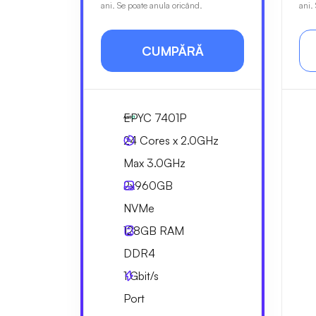
ani. Se poate anula oricând.
ani.
CUMPĂRĂ
EPYC 7401P
24 Cores x 2.0GHz
Max 3.0GHz
2x
960GB
NVMe
128GB
RAM
DDR4
1
Gbit/s
Port