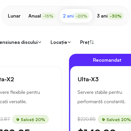
Lunar
Anual
2 ani
3 ani
-15%
-20%
-30%
ensiunea discului
Locaţie
Preț
Recomandat
ta-X2
Ulta-X3
vere flexibile pentru
Servere stabile pentru
cații versatile.
performanță constantă.
52.87
$220.85
Salvați 20%
Salvați 20%