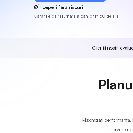
Începeți fără riscuri
Garanție de returnare a banilor în 30 de zile
Clienții noștri eval
Planu
Maximizați performanța, b
servere ded