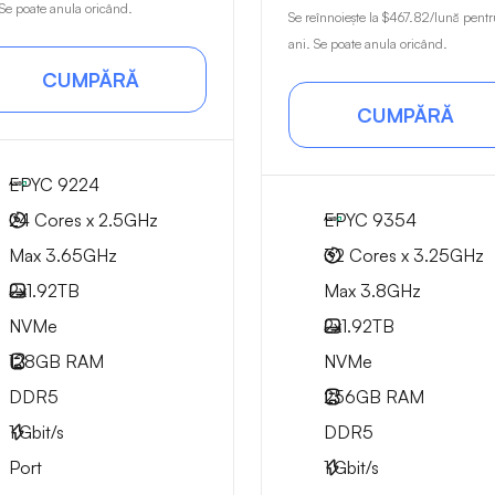
 Se poate anula oricând.
Se reînnoiește la
$467.82
/lună pentr
ani. Se poate anula oricând.
CUMPĂRĂ
CUMPĂRĂ
EPYC 9224
24 Cores x 2.5GHz
EPYC 9354
Max 3.65GHz
32 Cores x 3.25GHz
2x
1.92TB
Max 3.8GHz
NVMe
2x
1.92TB
128GB
RAM
NVMe
DDR5
256GB
RAM
1
Gbit/s
DDR5
Port
1
Gbit/s