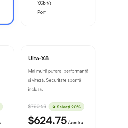
1
Gbit/s
Port
Ulta-X8
Mai multă putere, performanță
și viteză. Securitate sporită
inclusă.
$780.68
Salvați 20%
$624.75
u
/pentru