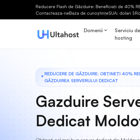
Reducere Flash de Găzduire: Beneficiați de 40% RED
Contacteaza-ne
Baza de cunoștințe
SUA: dolari
$
R
Domenii
Serviciu d
hosting
REDUCERE DE GĂZDUIRE: OBȚINEȚI 40% R
GĂZDUIREA SERVERULUI DEDICAT
Gazduire Serv
Dedicat Moldo