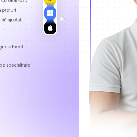
 cu UltaHost.
 prețuri
să ajustați
gur
și
fiabil
de specialitate