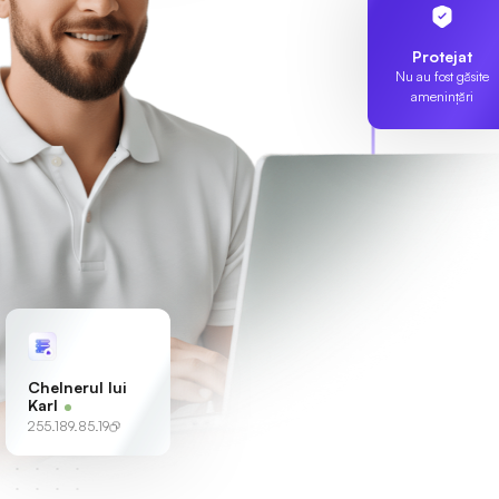
Protejat
Nu au fost găsite
amenințări
Chelnerul lui
Karl
255.189.85.19