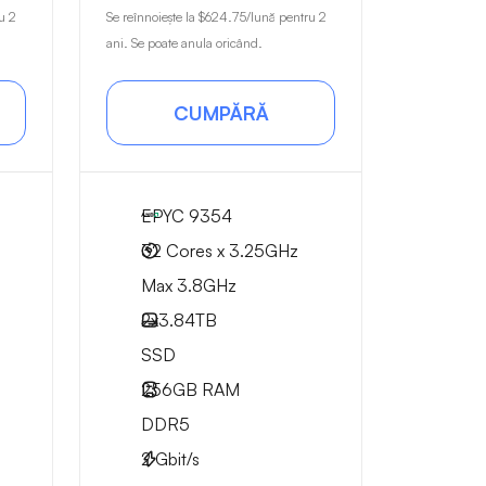
u 2
Se reînnoiește la
$624.75
/lună pentru 2
ani. Se poate anula oricând.
CUMPĂRĂ
EPYC 9354
32 Cores x 3.25GHz
Max 3.8GHz
2x
3.84TB
SSD
256GB
RAM
DDR5
2
Gbit/s