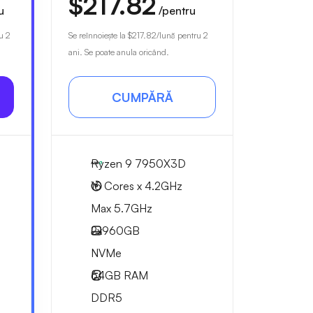
$217.82
u
/pentru
u 2
Se reînnoiește la
$217.82
/lună pentru 2
ani. Se poate anula oricând.
CUMPĂRĂ
Ryzen 9 7950X3D
16 Cores x 4.2GHz
Max 5.7GHz
2x
960GB
NVMe
64GB
RAM
DDR5