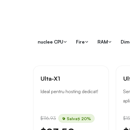
nuclee CPU
Fire
RAM
Dim
Ulta-X1
Ul
Ideal pentru hosting dedicat!
Ser
apli
$116.93
$1
Salvați 20%