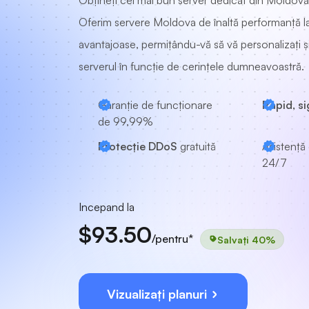
Obțineți cel mai bun server dedicat din Moldova
Oferim servere Moldova de înaltă performanță la
avantajoase, permițându-vă să vă personalizați și 
serverul în funcție de cerințele dumneavoastră.
Garanție de funcționare
Rapid, si
de 99,99%
Protecție DDoS
gratuită
Asistență 
24/7
Incepand la
$93.50
/pentru*
Salvați 40%
Vizualizați planuri