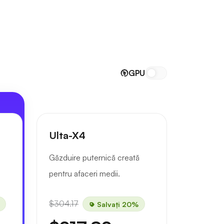
GPU
Ulta-X4
Găzduire puternică creată
pentru afaceri medii.
$304.17
Salvați 20%