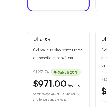
Ulta-X9
Ul
Cel mai bun plan pentru toate
Cel
companiile cuprinzătoare!
per
de 
$1,213.74
Salvați 20%
$1,
$971.00
/pentru
$
Se reînnoiește la
$971.00
/lună pentru 2
ani. Se poate anula oricând.
Se r