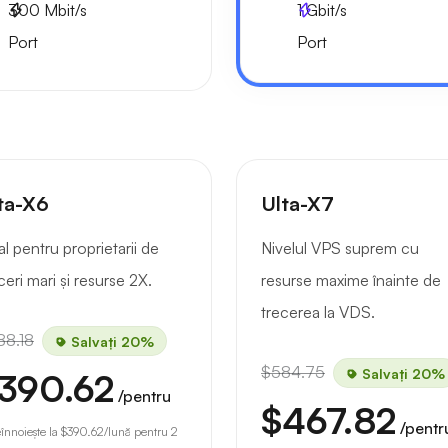
300
Mbit/s
1
Gbit/s
Port
Port
ta-X6
Ulta-X7
al pentru proprietarii de
Nivelul VPS suprem cu
ceri mari și resurse 2X.
resurse maxime înainte de
trecerea la VDS.
88.18
Salvați 20%
$584.75
Salvați 20%
390.62
/pentru
$467.82
/pentr
eînnoiește la
$390.62
/lună pentru 2