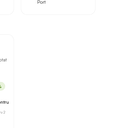
Port
ptat
%
entru
ru 2