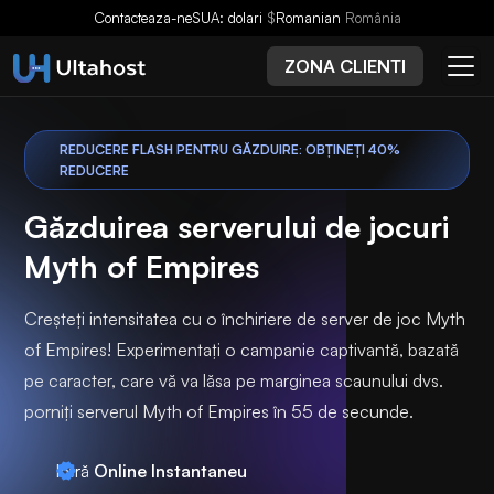
Contacteaza-ne
SUA: dolari
$
Romanian
România
ZONA CLIENTI
REDUCERE FLASH PENTRU GĂZDUIRE: OBȚINEȚI 40%
REDUCERE
Găzduirea serverului de jocuri
Myth of Empires
Creșteți intensitatea cu o închiriere de server de joc Myth
of Empires! Experimentați o campanie captivantă, bazată
pe caracter, care vă va lăsa pe marginea scaunului dvs.
porniți serverul Myth of Empires în 55 de secunde.
Intră
Online Instantaneu