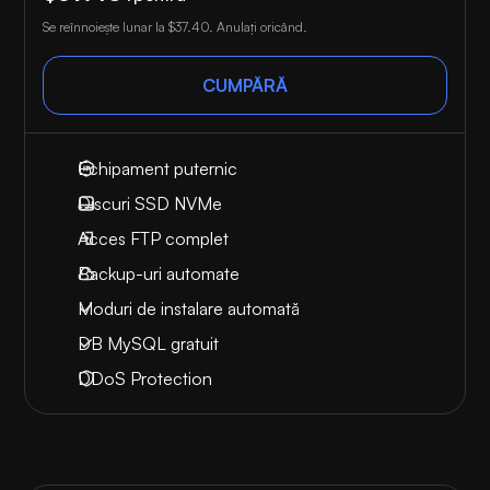
Se reînnoiește lunar la
$37.40
. Anulați oricând.
CUMPĂRĂ
Echipament puternic
Discuri SSD NVMe
Acces FTP complet
Backup-uri automate
Moduri de instalare automată
DB MySQL gratuit
DDoS Protection