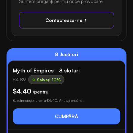
Suntem pregătiți pentru orice provocare
Contacteaza-ne
8 Jucători
Myth of Empires - 8 sloturi
$4.89
Salvați 10%
$4.40
/pentru
Se reînnoiește lunar la
$4.40
. Anulați oricând.
CUMPĂRĂ