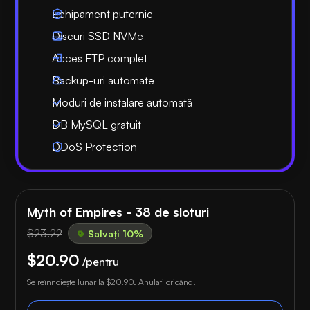
Echipament puternic
Discuri SSD NVMe
Acces FTP complet
Backup-uri automate
Moduri de instalare automată
DB MySQL gratuit
DDoS Protection
Myth of Empires - 38 de sloturi
$23.22
Salvați 10%
$20.90
/pentru
Se reînnoiește lunar la
$20.90
. Anulați oricând.