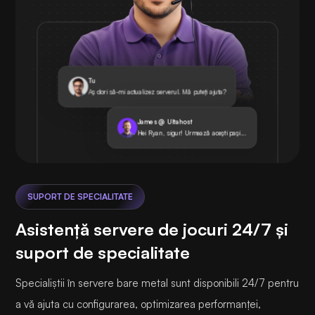
Tu
Aș dori să-mi actualizez serverul. Mă puteți ajuta?
James @ Ultahost
Hei Ryan, sigur! Urmează acești pași...
SUPORT DE SPECIALITATE
Asistență servere de jocuri 24/7 și
suport de specialitate
Specialiștii în servere bare metal sunt disponibili 24/7 pentru
a vă ajuta cu configurarea, optimizarea performanței,