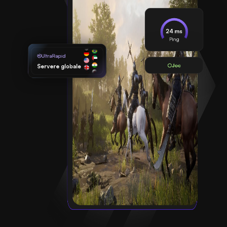
24 ms
Ping
UltraRapid
Joc
Servere globale