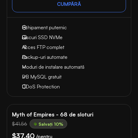
CUMPĂRĂ
Echipament puternic
Discuri SSD NVMe
Acces FTP complet
Backup-uri automate
Moduri de instalare automată
DB MySQL gratuit
DDoS Protection
Myth of Empires - 68 de sloturi
$41.56
Salvați 10%
$37.40
/pentru