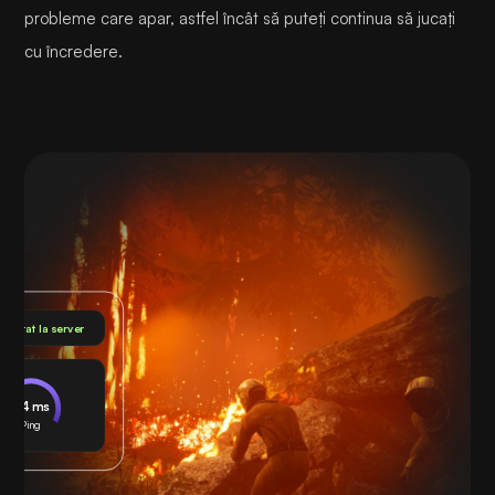
probleme care apar, astfel încât să puteți continua să jucați
cu încredere.
nectat la server
24 ms
Ping