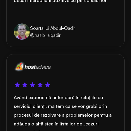
decât interacțiuni pozitive cu personalul lor.
Soarta lui Abdul-Qadir
@nasib_alqadir
Având experiență anterioară în relațiile cu
serviciul clienți, mă tem că se vor grăbi prin
procesul de rezolvare a problemelor pentru a
adăuga o altă stea în lista lor de „cazuri