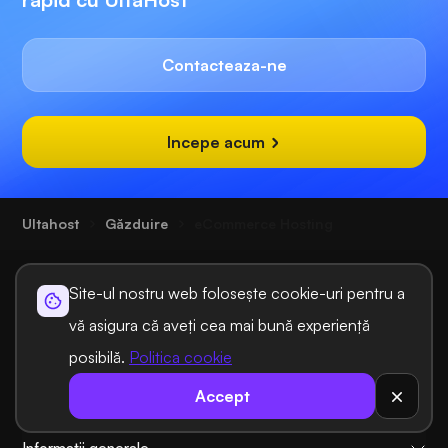
Contacteaza-ne
Incepe acum
Ultahost
Găzduire
eCommerce Hosting
Site-ul nostru web folosește cookie-uri pentru a
vă asigura că aveți cea mai bună experiență
posibilă.
Politica cookie
Soluții de găzduire
Accept
Soluții de domeniu