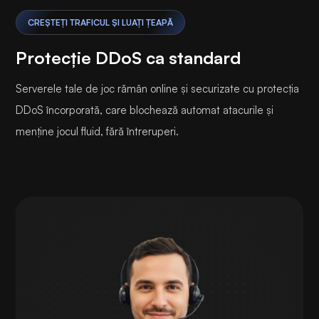
CREȘTEȚI TRAFICUL ȘI LUAȚI ȚEAPĂ
Protecție DDoS ca standard
Serverele tale de joc rămân online și securizate cu protecția
DDoS încorporată, care blochează automat atacurile și
menține jocul fluid, fără întreruperi.