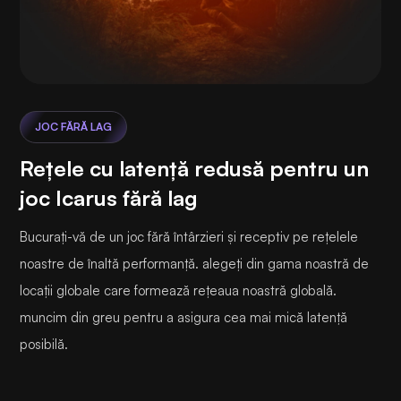
JOC FĂRĂ LAG
Rețele cu latență redusă pentru un
joc Icarus fără lag
Bucurați-vă de un joc fără întârzieri și receptiv pe rețelele
noastre de înaltă performanță. alegeți din gama noastră de
locații globale care formează rețeaua noastră globală.
muncim din greu pentru a asigura cea mai mică latență
posibilă.