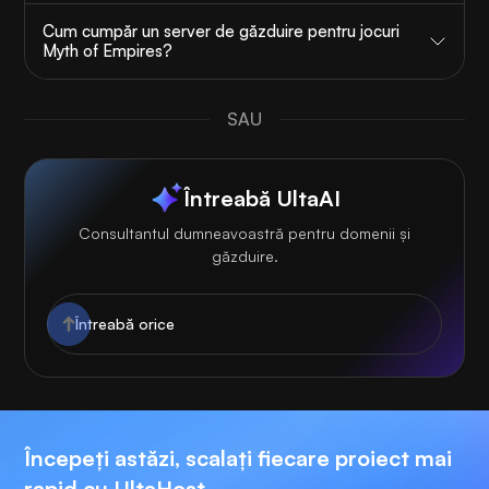
Cum cumpăr un server de găzduire pentru jocuri
Myth of Empires?
SAU
Întreabă UltaAI
Consultantul dumneavoastră pentru domenii și
găzduire.
Începeți astăzi, scalați fiecare proiect mai
rapid cu UltaHost