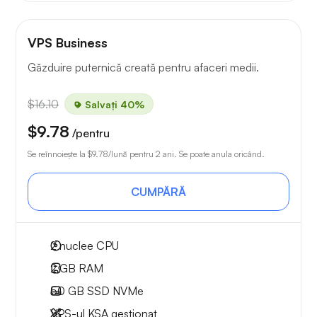
VPS Business
Găzduire puternică creată pentru afaceri medii.
$16.10
Salvați 40%
$9.78
/pentru
Se reînnoiește la
$9.78
/lună pentru 2 ani. Se poate anula oricând.
CUMPĂRĂ
2
nuclee CPU
2 GB
RAM
50 GB
SSD NVMe
VPS-ul KSA gestionat