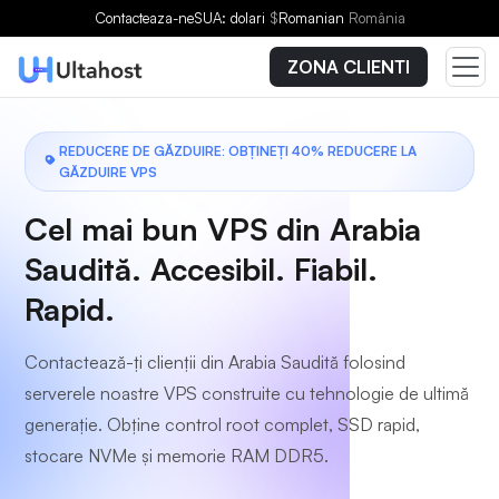
Alegeți un plan
Contacteaza-ne
SUA: dolari
$
Romanian
România
ZONA CLIENTI
REDUCERE DE GĂZDUIRE: OBȚINEȚI 40% REDUCERE LA
GĂZDUIRE VPS
Cel mai bun VPS din Arabia
Saudită. Accesibil. Fiabil.
Rapid.
Contactează-ți clienții din Arabia Saudită folosind
serverele noastre VPS construite cu tehnologie de ultimă
generație. Obține control root complet, SSD rapid,
stocare NVMe și memorie RAM DDR5.