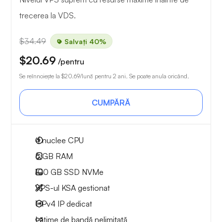
trecerea la VDS.
$34.49
Salvați 40%
$20.69
/pentru
Se reînnoiește la
$20.69
/lună pentru 2 ani. Se poate anula oricând.
CUMPĂRĂ
4
nuclee CPU
6 GB
RAM
100 GB
SSD NVMe
VPS-ul KSA gestionat
1 IPv4
IP dedicat
Lățime de bandă nelimitată