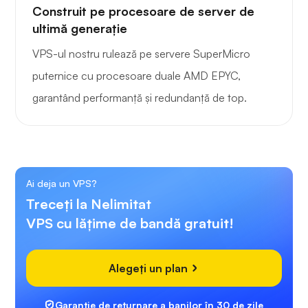
Construit pe procesoare de server de
ultimă generație
VPS-ul nostru rulează pe servere SuperMicro
puternice cu procesoare duale AMD EPYC,
garantând performanță și redundanță de top.
Ai deja un VPS?
Treceți la Nelimitat
VPS cu lățime de bandă gratuit!
Alegeți un plan
Garanție de returnare a banilor în 30 de zile