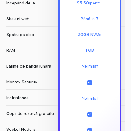
Începând de la
$5.50
/pentru
Site-uri web
Până la 7
Nu
Spatiu pe disc
30GB NVMe
RAM
1 GB
Lățime de bandă lunară
Nelimitat
Monrax Security
Instantanee
Nelimitat
Copii de rezervă gratuite
Socket Node.js