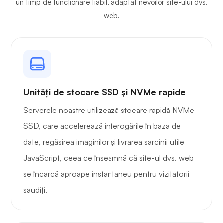
un timp de funcționare fiabil, adaptat nevoilor site-ului dvs.
web.
Gardă de sârmă
Unități de stocare SSD și NVMe rapide
Serverele noastre utilizează stocare rapidă NVMe
SSD, care accelerează interogările în baza de
Radiografie
date, regăsirea imaginilor și livrarea sarcinii utile
JavaScript, ceea ce înseamnă că site-ul dvs. web
se încarcă aproape instantaneu pentru vizitatorii
saudiți.
Mirare