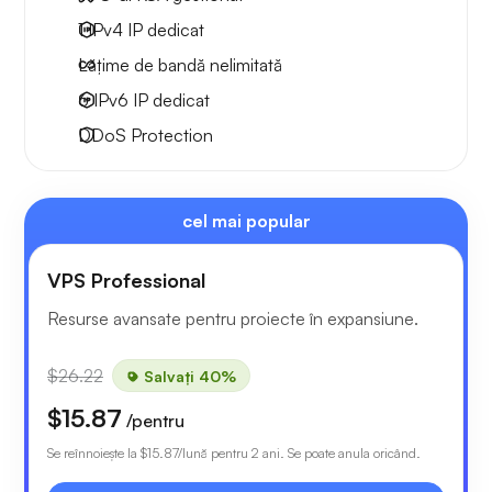
1 IPv4
IP dedicat
Lățime de bandă nelimitată
6 IPv6
IP dedicat
DDoS Protection
cel mai popular
VPS Professional
Resurse avansate pentru proiecte în expansiune.
$26.22
Salvați 40%
$15.87
/pentru
Se reînnoiește la
$15.87
/lună pentru 2 ani. Se poate anula oricând.