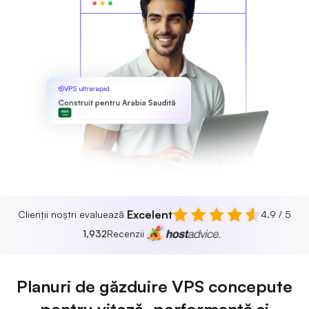
VPS ultrarapid
Construit pentru Arabia Saudită
Excelent
Clienții noștri evaluează
4.9 / 5
1,932
Recenzii
Planuri de găzduire VPS concepute
pentru viteză, performanță și