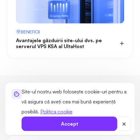
BENEFICII
Avantajele găzduirii site-ului dvs. pe
serverul VPS KSA al UltaHost
Întrebări frecvente despre
Site-ul nostru web folosește cookie-uri pentru a
găzduirea VPS
vă asigura că aveți cea mai bună experiență
posibilă.
Politica cookie
Mai jos sunt cele mai frecvente întrebări legate de planul
nostru KSA
Accept