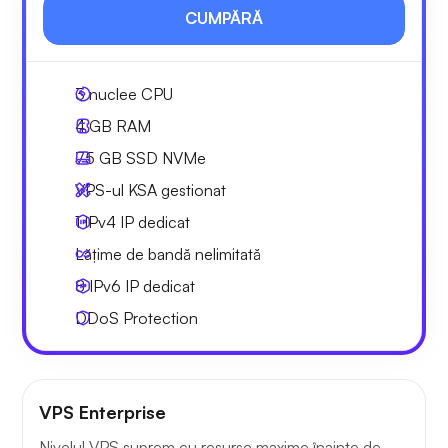
CUMPĂRĂ
3
nuclee CPU
4 GB
RAM
75 GB
SSD NVMe
VPS-ul KSA gestionat
1 IPv4
IP dedicat
Lățime de bandă nelimitată
8 IPv6
IP dedicat
DDoS Protection
VPS Enterprise
Nivelul VPS suprem cu resurse maxime înainte de