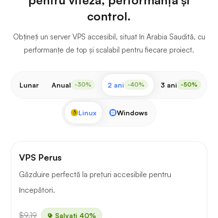
control.
Obțineți un server VPS accesibil, situat în Arabia Saudită, cu
performanțe de top și scalabil pentru fiecare proiect.
Lunar
Anual
2 ani
3 ani
-30%
-40%
-50%
Linux
Windows
VPS Perus
Găzduire perfectă la prețuri accesibile pentru
începători.
$9.19
Salvați 40%