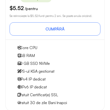
$5.52
/pentru
Se reînnoiește la
$5.52
/lună pentru 2 ani. Se poate anula oricând.
CUMPĂRĂ
1
Core CPU
1 GB
RAM
30 GB
SSD NVMe
VPS-ul KSA gestionat
1 IPv4
IP dedicat
4 IPv6
IP dedicat
Gratuit
Certificat(e) SSL
Gratuit
30 de zile
Bani înapoi