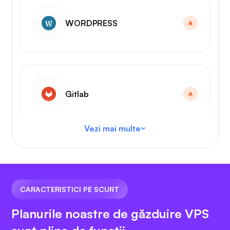
WORDPRESS
Gitlab
Vezi mai multe
Cod VS
CARACTERISTICI PE SCURT
Planurile noastre de găzduire VPS