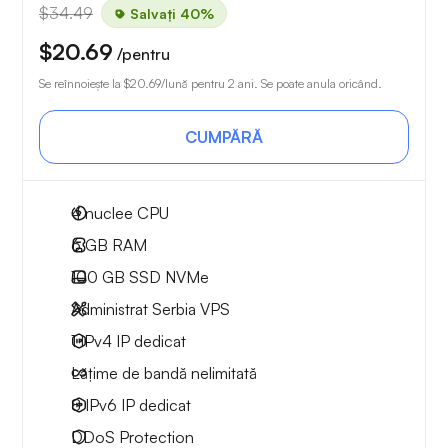
$34.49
Salvați 40%
$20.69
/pentru
Se reînnoiește la
$20.69
/lună pentru 2 ani. Se poate anula oricând.
CUMPĂRĂ
4
nuclee CPU
6 GB
RAM
100 GB
SSD NVMe
Administrat Serbia VPS
1 IPv4
IP dedicat
Lățime de bandă nelimitată
8 IPv6
IP dedicat
DDoS Protection