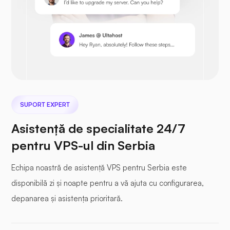
Prestashop
Nextcloud
SUPORT EXPERT
Asistență de specialitate 24/7
pentru VPS-ul din Serbia
Seafile
Echipa noastră de asistență VPS pentru Serbia este
disponibilă zi și noapte pentru a vă ajuta cu configurarea,
depanarea și asistența prioritară.
Fotoprismă