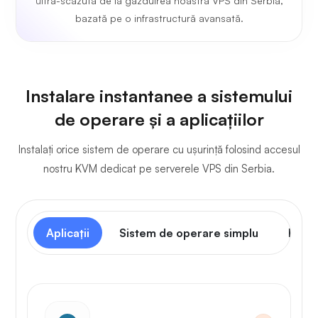
ultra-scăzută de la găzduirea noastră VPS din Serbia,
bazată pe o infrastructură avansată.
Instalare instantanee a sistemului
de operare și a aplicațiilor
Instalați orice sistem de operare cu ușurință folosind accesul
nostru KVM dedicat pe serverele VPS din Serbia.
Aplicații
Sistem de operare simplu
Panou