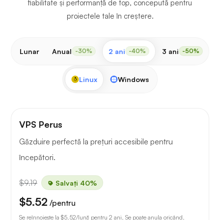
fiabilitate și performanță de top, concepută pentru
proiectele tale în creștere.
Lunar
Anual
2 ani
3 ani
-30%
-40%
-50%
Linux
Windows
VPS Perus
Găzduire perfectă la prețuri accesibile pentru
începători.
$9.19
Salvați 40%
$5.52
/pentru
Se reînnoiește la
$5.52
/lună pentru 2 ani. Se poate anula oricând.