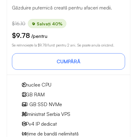
Găzduire puternică creată pentru afaceri medii.
$16.10
Salvați 40%
$9.78
/pentru
Se reînnoiește la
$9.78
/lună pentru 2 ani. Se poate anula oricând.
CUMPĂRĂ
2
nuclee CPU
2 GB
RAM
50 GB
SSD NVMe
Administrat Serbia VPS
1 IPv4
IP dedicat
Lățime de bandă nelimitată