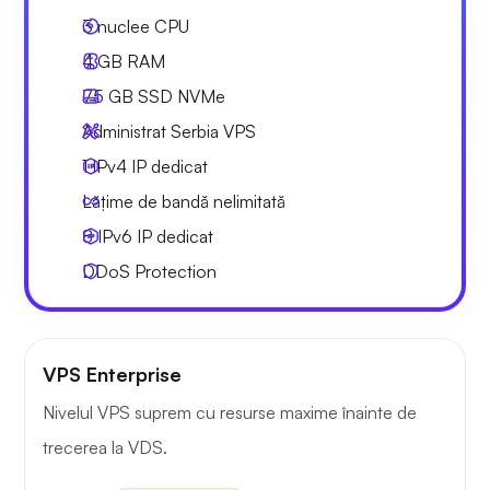
3
nuclee CPU
4 GB
RAM
75 GB
SSD NVMe
Administrat Serbia VPS
1 IPv4
IP dedicat
Lățime de bandă nelimitată
8 IPv6
IP dedicat
DDoS Protection
VPS Enterprise
Nivelul VPS suprem cu resurse maxime înainte de
trecerea la VDS.