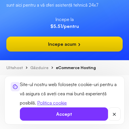
sunt aici pentru a vă oferi asistență tehnică 24x7
Incepe la
$5.51
/pentru
Incepe acum
Ultahost
Găzduire
eCommerce Hosting
Site-ul nostru web folosește cookie-uri pentru a
vă asigura că aveți cea mai bună experiență
posibilă.
Politica cookie
Soluții de găzduire
Accept
Soluții de domeniu