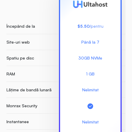
Începând de la
$5.50
/pentru
Site-uri web
Până la 7
Nu
Spatiu pe disc
30GB NVMe
RAM
1 GB
Lățime de bandă lunară
Nelimitat
Monrax Security
Instantanee
Nelimitat