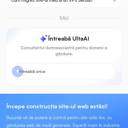
Cum migrez site-ul meu la un VPS Serbia?
SAU
Întreabă UltaAI
Consultantul dumneavoastră pentru domenii și
găzduire.
Începe construcţia site-ul web astăzi!
Bucurați-vă de putere și control pentru site-urile dvs. cu
găzduirea web de nouă generație. Experții noștri în industrie