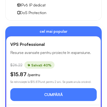
6 IPv6
IP dedicat
DDoS Protection
cel mai popular
VPS Professional
Resurse avansate pentru proiecte în expansiune.
$26.22
Salvați 40%
$15.87
/pentru
Se reînnoiește la
$15.87
/lună pentru 2 ani. Se poate anula oricând.
CUMPĂRĂ