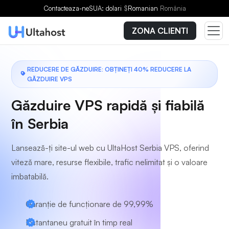
Alegeți un plan
Contacteaza-ne
SUA: dolari
$
Romanian
România
ZONA CLIENTI
REDUCERE DE GĂZDUIRE: OBȚINEȚI 40% REDUCERE LA
GĂZDUIRE VPS
Găzduire VPS rapidă și fiabilă
în Serbia
Lansează-ți site-ul web cu UltaHost Serbia VPS, oferind
viteză mare, resurse flexibile, trafic nelimitat și o valoare
imbatabilă.
Garanție de funcționare de 99,99%
Instantaneu gratuit în timp real