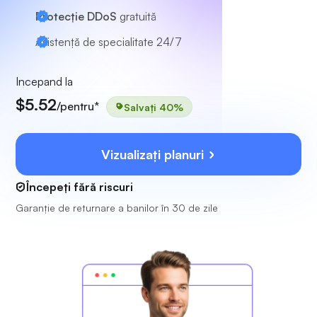
Protecție DDoS
gratuită
Asistență de specialitate
24/7
Incepand la
$5.52
/pentru*
Salvați 40%
Vizualizați planuri
Începeți fără riscuri
Garanție de returnare a banilor în 30 de zile