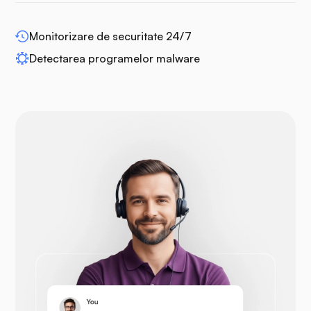
WP-extendify
Monitorizare de securitate 24/7
Detectarea programelor malware
Drupal
Opencart