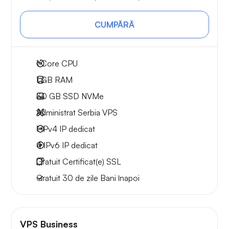
CUMPĂRĂ
1
Core CPU
1 GB
RAM
30 GB
SSD NVMe
Administrat Serbia VPS
1 IPv4
IP dedicat
4 IPv6
IP dedicat
Gratuit
Certificat(e) SSL
Gratuit
30 de zile
Bani înapoi
VPS Business