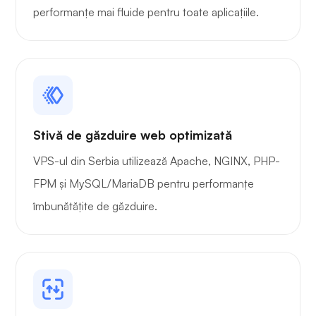
performanțe mai fluide pentru toate aplicațiile.
Playtube
Portainer
Stivă de găzduire web optimizată
VPS-ul din Serbia utilizează Apache, NGINX, PHP-
FPM și MySQL/MariaDB pentru performanțe
îmbunătățite de găzduire.
Grafana